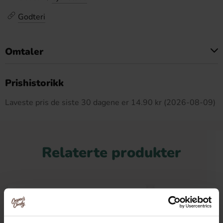
Godteri
Omtaler
Dette produktet har ingen anmeldelser
Prishistorikk
Laveste pris de siste 30 dagene er 14.90 kr (2026-08-09)
Relaterte produkter