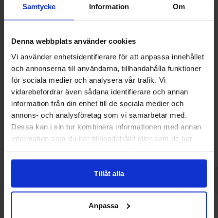
Samtycke
Information
Om
Denna webbplats använder cookies
Vi använder enhetsidentifierare för att anpassa innehållet
och annonserna till användarna, tillhandahålla funktioner
för sociala medier och analysera vår trafik. Vi
L.O.L Surprise Chokladägg 20g (1st)
Peppa Pig Surpri
vidarebefordrar även sådana identifierare och annan
20g (1
information från din enhet till de sociala medier och
22.90 kr
22.90
annons- och analysföretag som vi samarbetar med.
Dessa kan i sin tur kombinera informationen med annan
Kjøp
Kjø
information som du har tillhandahållit eller som de har
samlat in när du har använt deras tjänster.
Tillåt alla
Anpassa
Andre kjøpte også