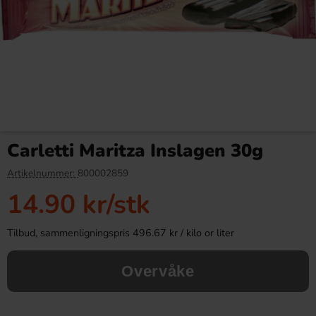
Fruktfrans Choklad 1.5kg
Red Bull Green Drakfrukt 25cl
Carletti Maritza Inslagen 30g
218.99 kr
38.90 kr
Artikelnummer:
800002859
14.90 kr
/stk
Köp
Köp
Tilbud, sammenligningspris 496.67 kr / kilo or liter
Overvåke