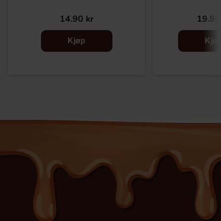
14.90 kr
19.90
Kjøp
Kjø