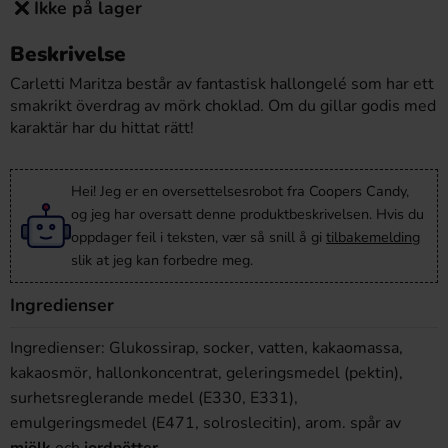
Ikke på lager
Beskrivelse
Carletti Maritza består av fantastisk hallongelé som har ett
smakrikt överdrag av mörk choklad. Om du gillar godis med
karaktär har du hittat rätt!
Hei! Jeg er en oversettelsesrobot fra Coopers Candy,
og jeg har oversatt denne produktbeskrivelsen. Hvis du
oppdager feil i teksten, vær så snill å gi
tilbakemelding
slik at jeg kan forbedre meg.
Ingredienser
Ingredienser: Glukossirap, socker, vatten, kakaomassa,
kakaosmör, hallonkoncentrat, geleringsmedel (pektin),
surhetsreglerande medel (E330, E331),
emulgeringsmedel (E471, solroslecitin), arom. spår av