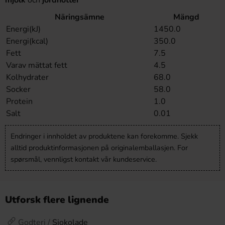
mjölk
och
jordnötter
Näringsämne
Mängd
Energi(kJ)
1450.0
Energi(kcal)
350.0
Fett
7.5
Varav mättat fett
4.5
Kolhydrater
68.0
Socker
58.0
Protein
1.0
Salt
0.01
Endringer i innholdet av produktene kan forekomme. Sjekk
alltid produktinformasjonen på originalemballasjen. For
spørsmål, vennligst kontakt vår kundeservice.
Utforsk flere lignende
Godteri /
Sjokolade