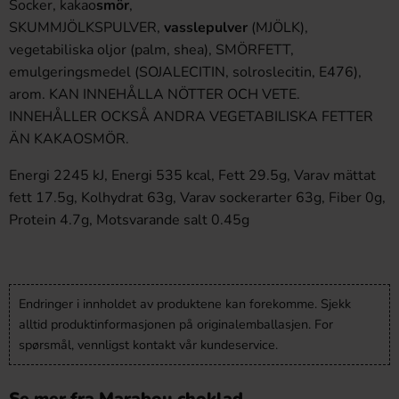
Socker, kakao
smör
,
SKUMMJÖLKSPULVER,
vassle
pulver
(MJÖLK),
vegetabiliska oljor (palm, shea), SMÖRFETT,
emulgeringsmedel (SOJALECITIN, solroslecitin, E476),
arom. KAN INNEHÅLLA NÖTTER OCH VETE.
INNEHÅLLER OCKSÅ ANDRA VEGETABILISKA FETTER
ÄN KAKAOSMÖR.
Energi 2245 kJ, Energi 535 kcal, Fett 29.5g, Varav mättat
fett 17.5g, Kolhydrat 63g, Varav sockerarter 63g, Fiber 0g,
Protein 4.7g, Motsvarande salt 0.45g
Endringer i innholdet av produktene kan forekomme. Sjekk
alltid produktinformasjonen på originalemballasjen. For
spørsmål, vennligst kontakt vår kundeservice.
Se mer fra Marabou choklad