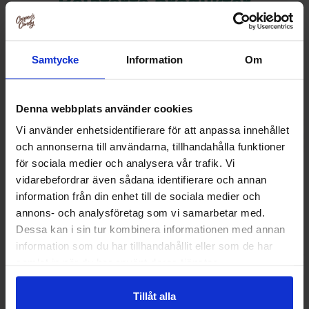
Relaterte produkter
Samtycke
Information
Om
Denna webbplats använder cookies
Vi använder enhetsidentifierare för att anpassa innehållet
och annonserna till användarna, tillhandahålla funktioner
för sociala medier och analysera vår trafik. Vi
vidarebefordrar även sådana identifierare och annan
information från din enhet till de sociala medier och
annons- och analysföretag som vi samarbetar med.
Milky Way Twin 43g
OLW Smash Sjoko
Dessa kan i sin tur kombinera informationen med annan
information som du har tillhandahållit eller som de har
14.90 kr
42.90
samlat in när du har använt deras tjänster.
Kjøp
Kjø
Tillåt alla