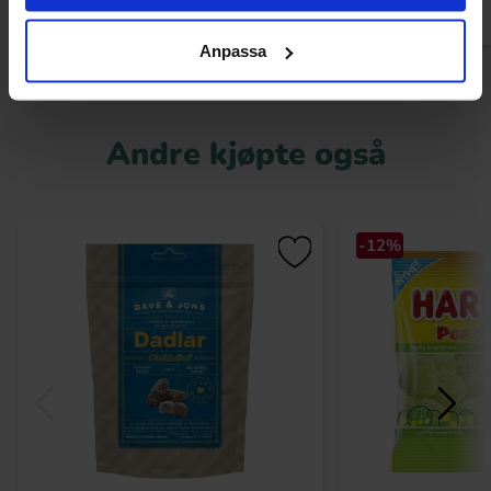
Anpassa
Andre kjøpte også
-12%