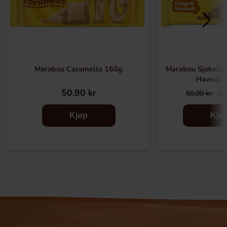
Marabou Caramello 160g
Marabou Sjokola
Havsalt
50.90 kr
42
50.90 kr
Kjøp
Kjø