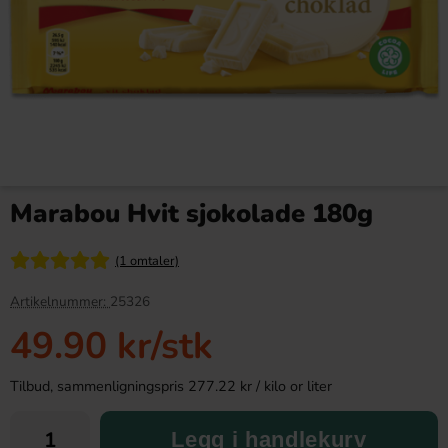
Arla Mjukglassmix 2L
Bubs Sur Skumromb Tutti
frutti 2.6kg
Marabou Hvit sjokolade 180g
179.89 kr
349.90 kr
(1 omtaler)
Köp
Köp
Artikelnummer:
25326
49.90 kr
/stk
Tilbud, sammenligningspris 277.22 kr / kilo or liter
Legg i handlekurv