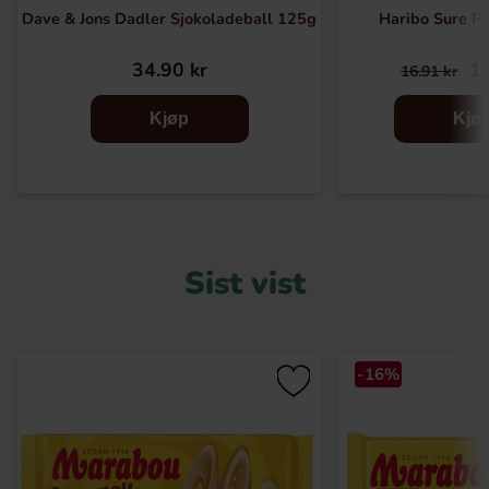
Dave & Jons Dadler Sjokoladeball 125g
Haribo Sure Pe
34.90 kr
14
16.91 kr
Kjøp
Kjø
Sist vist
-16%