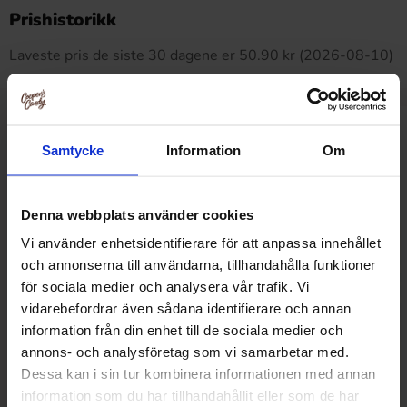
Dette produktet har ingen anmeldelser
Prishistorikk
Laveste pris de siste 30 dagene er 50.90 kr (2026-08-10)
Relaterte produkter
Samtycke
Information
Om
Denna webbplats använder cookies
-38%
-15%
Vi använder enhetsidentifierare för att anpassa innehållet
och annonserna till användarna, tillhandahålla funktioner
för sociala medier och analysera vår trafik. Vi
vidarebefordrar även sådana identifierare och annan
information från din enhet till de sociala medier och
annons- och analysföretag som vi samarbetar med.
Dessa kan i sin tur kombinera informationen med annan
information som du har tillhandahållit eller som de har