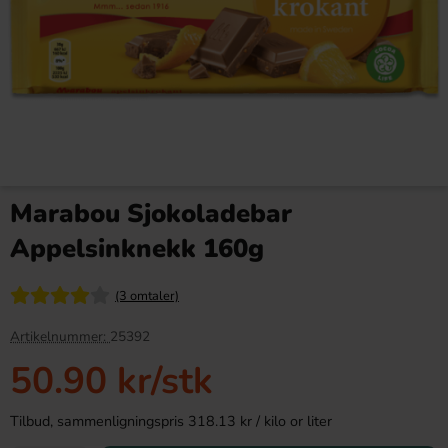
Arla Mjukglassmix Laktosfri
Tweek Caramel Crunch 50g
2L
Marabou Sjokoladebar
169.90 kr
38.90 kr
Appelsinknekk 160g
Köp
Köp
(3 omtaler)
Artikelnummer:
25392
50.90 kr
/stk
Tilbud, sammenligningspris 318.13 kr / kilo or liter