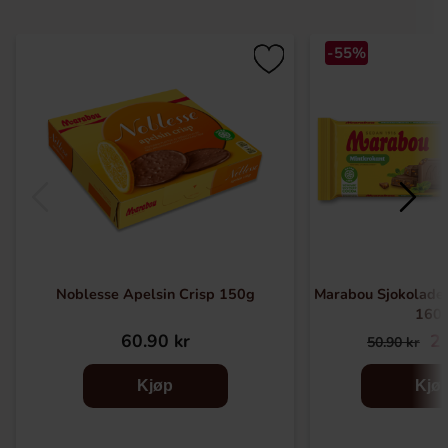
-55%
Noblesse Apelsin Crisp 150g
Marabou Sjokoladeb
160
60.90 kr
22
50.90 kr
Kjøp
Kjø