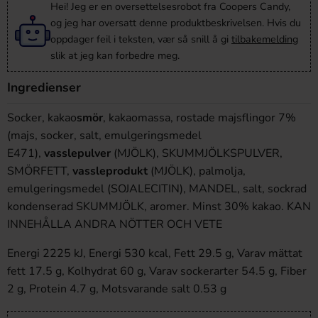
Hei! Jeg er en oversettelsesrobot fra Coopers Candy,
og jeg har oversatt denne produktbeskrivelsen. Hvis du
oppdager feil i teksten, vær så snill å gi
tilbakemelding
slik at jeg kan forbedre meg.
Ingredienser
Socker, kakao
smör
, kakaomassa, rostade majsflingor 7%
(majs, socker, salt, emulgeringsmedel
E471),
vassle
pulver
(MJÖLK), SKUMMJÖLKSPULVER,
SMÖRFETT,
vassle
produkt
(MJÖLK), palmolja,
emulgeringsmedel (SOJALECITIN), MANDEL, salt, sockrad
kondenserad SKUMMJÖLK, aromer. Minst 30% kakao. KAN
INNEHÅLLA ANDRA NÖTTER OCH VETE
Energi 2225 kJ, Energi 530 kcal, Fett 29.5 g, Varav mättat
fett 17.5 g, Kolhydrat 60 g, Varav sockerarter 54.5 g, Fiber
2 g, Protein 4.7 g, Motsvarande salt 0.53 g