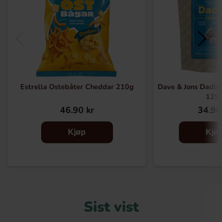
Estrella Ostebåter Cheddar 210g
Dave & Jons Dadler
125
46.90 kr
34.90
Kjøp
Kjø
Sist vist