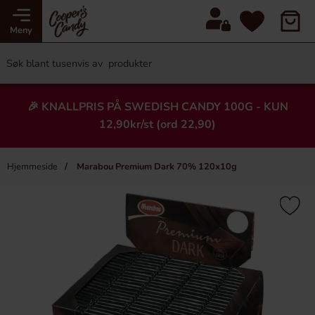
Meny
🎉 KNALLPRIS PÅ SWEDISH CANDY 100G - KUN
12,90kr/st (ord 22,90)
Hjemmeside
Marabou Premium Dark 70% 120x10g
×
Heading