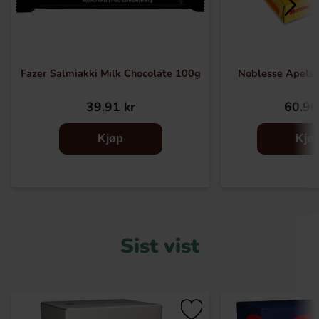
Fazer Salmiakki Milk Chocolate 100g
Noblesse Apelsi
39.91 kr
60.90
Kjøp
Kjø
Sist vist