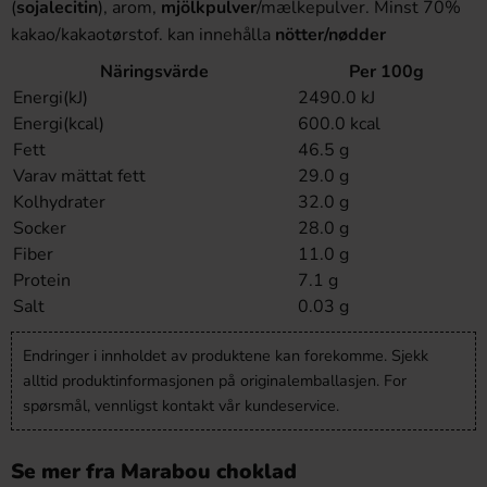
(
sojalecitin
), arom,
mjölkpulver
/mælkepulver. Minst 70%
kakao/kakaotørstof. kan innehålla
nötter/nødder
Näringsvärde
Per 100g
Energi(kJ)
2490.0 kJ
Energi(kcal)
600.0 kcal
Fett
46.5 g
Varav mättat fett
29.0 g
Kolhydrater
32.0 g
Socker
28.0 g
Fiber
11.0 g
Protein
7.1 g
Salt
0.03 g
Endringer i innholdet av produktene kan forekomme. Sjekk
alltid produktinformasjonen på originalemballasjen. For
spørsmål, vennligst kontakt vår kundeservice.
Se mer fra Marabou choklad