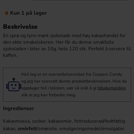
Kun 1 på lager
Beskrivelse
En sprø og tynn mørk sjokolade med høy kakaohandel for
den ekte smakelskeren. Her får du denne smakfulle
sjokoladen i biter av 10g, hele 120 stk. Perfekt å servere til
kaffen.
Hei! Jeg er en oversettelsesrobot fra Coopers Candy,
og jeg har oversatt denne produktbeskrivelsen. Hvis du
oppdager feil i teksten, vær så snill å gi
tilbakemelding
slik at jeg kan forbedre meg.
Ingredienser
Kakaomassa, socker, kakaosmör, fettreducerad/fedtfattig
kakao,
smörfett
/smørolie, emulgeringsmedel/emulgator