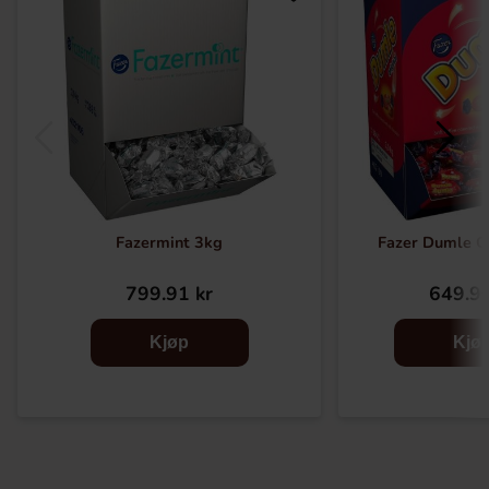
Fazermint 3kg
Fazer Dumle Or
799.91 kr
649.90
Kjøp
Kjø