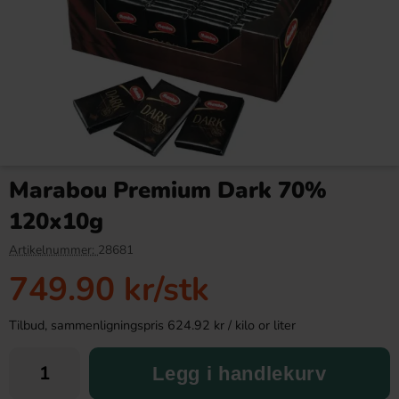
Kinder Maxi 21g
Arla Mjukglassmix Laktosfri
2L
Marabou Premium Dark 70%
9.90 kr
169.90 kr
120x10g
Köp
Köp
Artikelnummer:
28681
749.90 kr
/stk
Tilbud, sammenligningspris 624.92 kr / kilo or liter
Legg i handlekurv