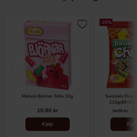
-20%
Malaco Björnar Söta 32g
Swizzels Drums
115g(BF:202
10.90 kr
27
34.90 kr
Kjøp
Kjø