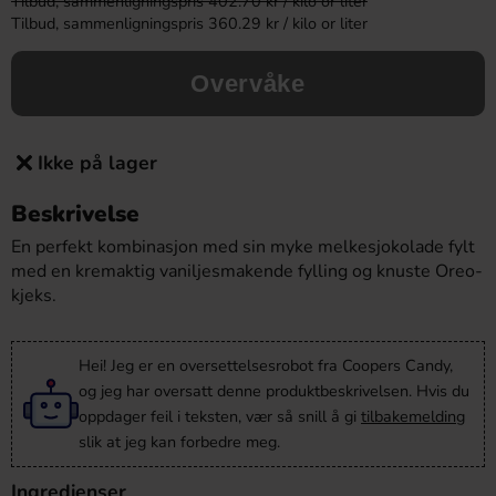
Tilbud, sammenligningspris 402.70 kr / kilo or liter
Tilbud, sammenligningspris 360.29 kr / kilo or liter
Overvåke
Ikke på lager
Beskrivelse
En perfekt kombinasjon med sin myke melkesjokolade fylt
med en kremaktig vaniljesmakende fylling og knuste Oreo-
kjeks.
Hei! Jeg er en oversettelsesrobot fra Coopers Candy,
og jeg har oversatt denne produktbeskrivelsen. Hvis du
oppdager feil i teksten, vær så snill å gi
tilbakemelding
slik at jeg kan forbedre meg.
Ingredienser