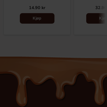
14.90 kr
32.90
Kjøp
Kjø