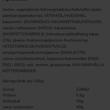
Socker, vegetabiliskt fett/vegetabilska fedtstoffer (palm,
palmkärn/palmekerne), VETEMJÖL/HVEDEMEL,
kakaosmör, SKUMMJÖLKS-/SKUMMETMÆLKSPULVER,
vassle-/vallepulver (MJÖLK), kakaomassa,
SMÖRFETT/SMØROLIE, fettreducerad/fedtfattig kakao
(1%), glukos-fruktossirap/glucose-fructosesirup,
VETESTÄRKELSE/HVEDESTIVELSE,
emulgeringsmedel/emulgatorer (SOJALECITIN,
solros-/solsikkelecithin), bakpulver/hævemidler (E500,
E501, E503), salt, aromer, glukossirap. KAN INNEHÅLLA
NÖTTER/NØDDER.
Näringsvärde per 100g
Energi
2286kJ
Protein
5.6g
Kolhydrat
56g
varav sockerarter
49g