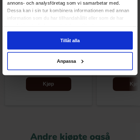
annons- och analysföretag som vi samarbetar med.
Dessa kan i sin tur kombinera informationen med annan
information som du har tillhandahållit eller som de har
samlat in när du har använt deras tjänster.
Tillåt alla
Ferrero Rocher 4-Pack 50g(BF:2026-07-
Marabou Bites
Anpassa
31)
19 kr
52.90
25.90 kr
Kjøp
Kjø
Andre kjøpte også