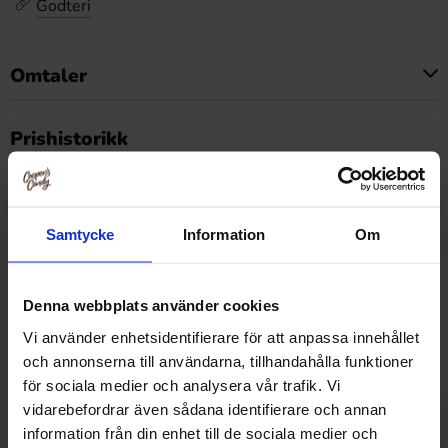
Godteri
Omtaler
Dette produktet har ingen anmeldelser
Prishistorikk
Laveste pris de siste 30 dagene er 479.90 kr (2026-08-
07)
Samtycke
Information
Om
Relaterte produkter
Denna webbplats använder cookies
Vi använder enhetsidentifierare för att anpassa innehållet
och annonserna till användarna, tillhandahålla funktioner
-27%
för sociala medier och analysera vår trafik. Vi
vidarebefordrar även sådana identifierare och annan
information från din enhet till de sociala medier och