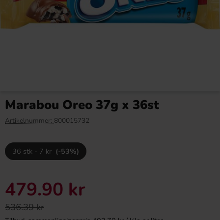
Red Bull Green Drakfrukt 25cl
Arla Mjukglassmix Laktosfri
2L
Marabou Oreo 37g x 36st
38.90 kr
169.90 kr
Artikelnummer:
800015732
Köp
Köp
36 stk - 7 kr
(-53%)
479.90 kr
536.39 kr