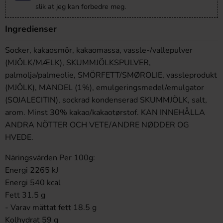
slik at jeg kan forbedre meg.
Ingredienser
Socker, kakaosmör, kakaomassa, vassle-/vallepulver
(MJÖLK/MÆLK), SKUMMJÖLKSPULVER,
palmolja/palmeolie, SMÖRFETT/SMØROLIE, vassleprodukt
(MJÖLK), MANDEL (1%), emulgeringsmedel/emulgator
(SOJALECITIN), sockrad kondenserad SKUMMJÖLK, salt,
arom. Minst 30% kakao/kakaotørstof. KAN INNEHÅLLA
ANDRA NÖTTER OCH VETE/ANDRE NØDDER OG
HVEDE.
Näringsvärden Per 100g:
Energi 2265 kJ
Energi 540 kcal
Fett 31.5 g
- Varav mättat fett 18.5 g
Kolhydrat 59 g