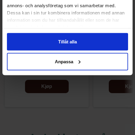
annons- och analysföretag som vi samarbetar med.
Dessa kan i sin tur kombinera informationen med annan
information som du har tillhandahållit eller som de har
samlat in när du har använt deras tjänster.
Tillåt alla
Butterfinger choklad 53.8g x 36st
Marabou Daim Dub
Anpassa
1049.90 kr
22
536.39 kr
Kjøp
Kjø