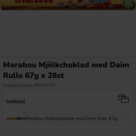
Daim Mini 250g (BF: 2026-
Red Bull Green Drakfrukt 25cl
06-12)
Marabou Mjölkchoklad med Daim
19.90 kr
38.90 kr
99.90 kr
Rulle 67g x 28st
Köp
Köp
Artikelnummer:
800015763
Innhold
Marabou Melkesjokolade med Daim Rulle 67g
28stk