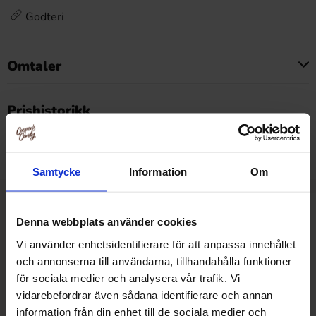
Godteri
Omtaler
Dette produktet har ingen anmeldelser
Prishistorikk
Laveste pris de siste 30 dagene er 999.90 kr (2026-08-
06)
Samtycke
Information
Om
Relaterte produkter
Denna webbplats använder cookies
Vi använder enhetsidentifierare för att anpassa innehållet
och annonserna till användarna, tillhandahålla funktioner
för sociala medier och analysera vår trafik. Vi
-57%
vidarebefordrar även sådana identifierare och annan
information från din enhet till de sociala medier och