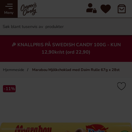
Meny
🎉 KNALLPRIS PÅ SWEDISH CANDY 100G - KUN
12,90kr/st (ord 22,90)
Hjemmeside
Marabou Mjölkchoklad med Daim Rulle 67g x 28st
×
Heading
-11%
-80%