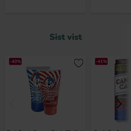
Sist vist
-40%
-41%