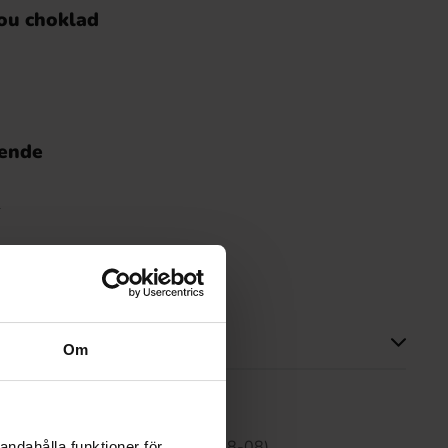
ou choklad
nende
e
ou Kampanje
Om
tte produktet har ingen anmeldelser
 30 dagene er 139.90 kr (2026-08-08)
andahålla funktioner för