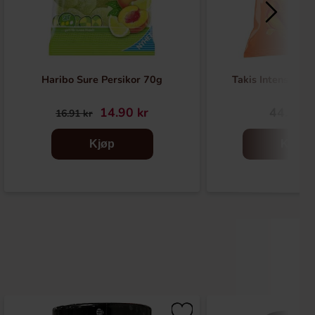
Haribo Sure Persikor 70g
Takis Intense Na
14.90 kr
44.90 k
16.91 kr
Kjøp
Kjøp