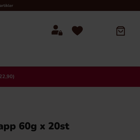
rtikler
22,90)
×
app 60g x 20st