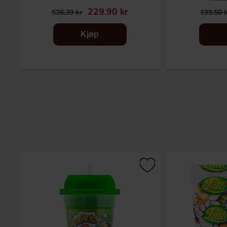
229.90 kr
536.39 kr
199.50 
Kjøp