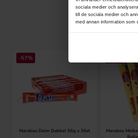
sociala medier och analysera 
till de sociala medier och a
med annan information som du 
-57%
-50%
Marabou Daim Dubbel 56g x 36st
Marabou Melke
Rulle