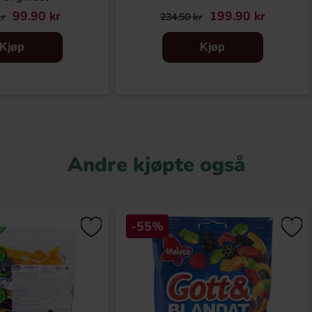
99.90 kr
199.90 kr
kr
234.50 kr
Kjøp
Kjøp
Andre kjøpte også
-55%