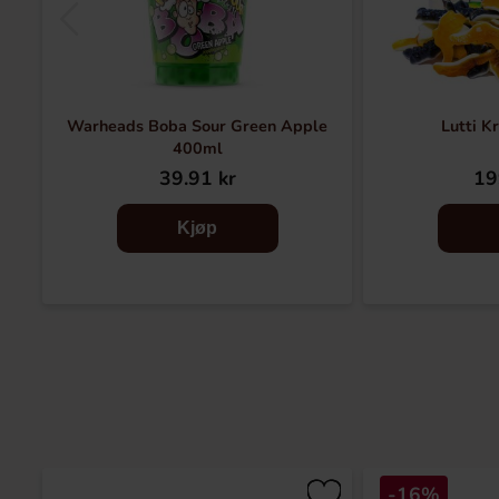
Warheads Boba Sour Green Apple
Lutti K
400ml
39.91 kr
19
Kjøp
-16%