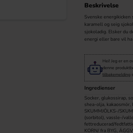
Beskrivelse
Svenske energikicken
karamell og seig sjoko
sjokoladig. Elsker du 
energi eller bare vil ha
Hei! Jeg er en o
denne produktbes
tilbakemelding
s
Ingredienser
Socker, glukossirap
shea-olja, kakaosmör,
SKUMMJÖLKS-/SKUMME
(sorbitol), vassle-/va
fettreducerad/fedtfat
KORN/ fra BYG, ÄGG