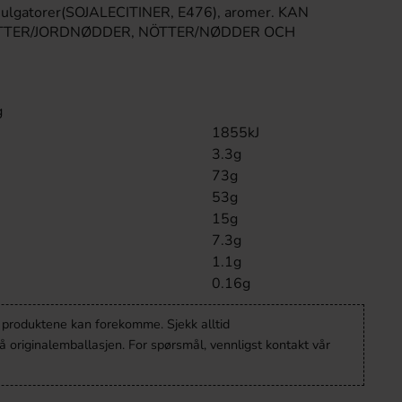
lgatorer(SOJALECITINER, E476), aromer. KAN
TTER/JORDNØDDER, NÖTTER/NØDDER OCH
g
1855kJ
3.3g
73g
53g
15g
7.3g
1.1g
0.16g
v produktene kan forekomme. Sjekk alltid
 originalemballasjen. For spørsmål, vennligst kontakt vår