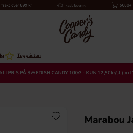
i frakt over 899 kr
5000+ a
Rask levering
lg
Topplisten
ALLPRIS PÅ SWEDISH CANDY 100G - KUN 12,90kr/st (ord 
Marabou J
Heading