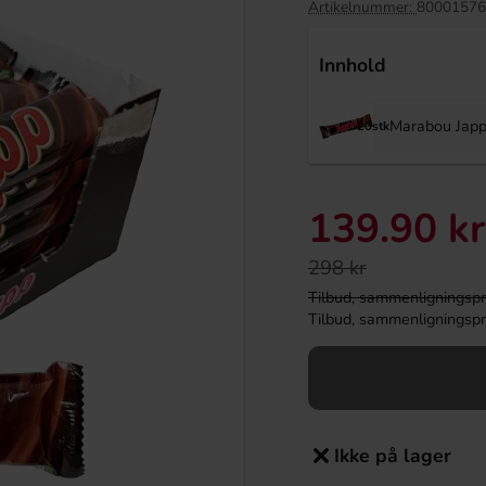
Artikelnummer:
80001576
Innhold
Marabou Jap
20stk
139.90 kr
298 kr
Tilbud, sammenligningspris
 Super Mario 20g
Arla Mjukglassmix Laktosfri 2L
Tilbud, sammenligningspris
.90 kr
169.90 kr
Köp
Ikke på lager