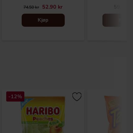
52.90 kr
59.90 k
74.50 kr
Kjøp
Kjøp
-12%