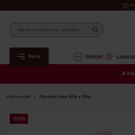
Fr
Meny
Nyheter
Lagersa
🎉 KN
Hjemmeside
Marabou Japp 60g x 20st
-53%