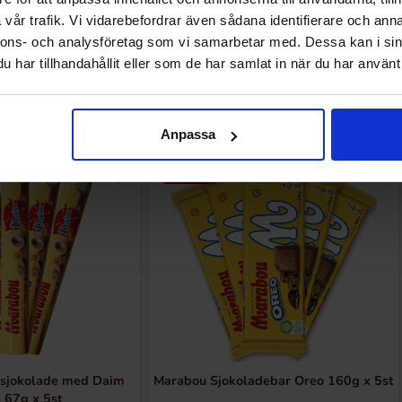
vår trafik. Vi vidarebefordrar även sådana identifierare och anna
nnons- och analysföretag som vi samarbetar med. Dessa kan i sin
har tillhandahållit eller som de har samlat in när du har använt 
Relaterte produkter
Anpassa
-15%
sjokolade med Daim
Marabou Sjokoladebar Oreo 160g x 5st
 67g x 5st