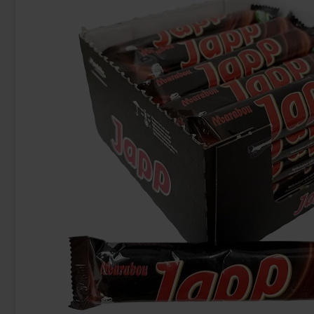
Red Bull Green Drakfrukt 25cl
Kinder Joy
38.90 kr
28
Köp
Köp