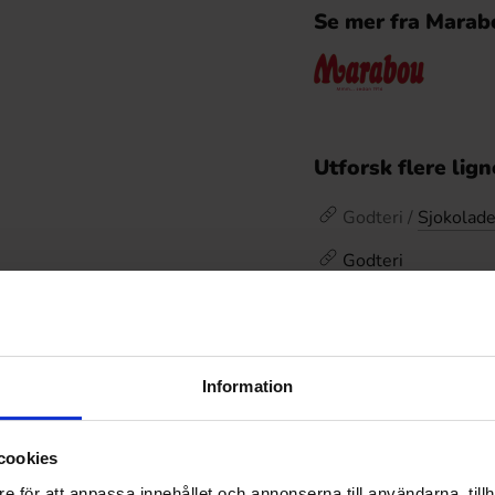
Se mer fra Marab
Utforsk flere lig
Godteri /
Sjokolad
Godteri
Kampanjer /
Marab
Omtaler
Information
De
Prishistorikk
cookies
Laveste pris de siste
e för att anpassa innehållet och annonserna till användarna, tillh