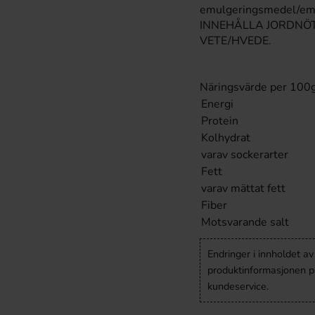
emulgeringsmedel/emu
INNEHÅLLA JORDNÖ
VETE/HVEDE.
Näringsvärde per 100
Energi
Protein
Kolhydrat
varav sockerarter
Fett
varav mättat fett
Fiber
Motsvarande salt
Endringer i innholdet a
produktinformasjonen på
kundeservice.