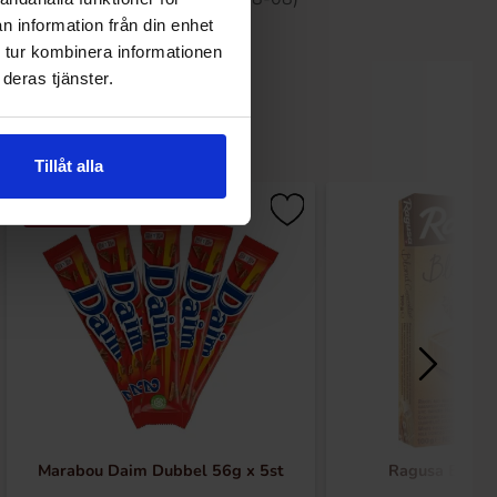
n information från din enhet
 tur kombinera informationen
deras tjänster.
Tillåt alla
-29%
Marabou Daim Dubbel 56g x 5st
Ragusa Blond