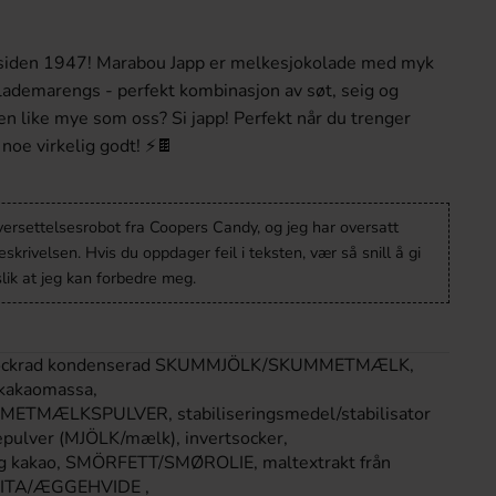
 siden 1947! Marabou Japp er melkesjokolade med myk
lademarengs - perfekt kombinasjon av søt, seig og
den like mye som oss? Si japp! Perfekt når du trenger
 noe virkelig godt! ⚡🍫
versettelsesrobot fra Coopers Candy, og jeg har oversatt
krivelsen. Hvis du oppdager feil i teksten, vær så snill å gi
lik at jeg kan forbedre meg.
, sockrad kondenserad SKUMMJÖLK/SKUMMETMÆLK,
 kakaomassa,
TMÆLKSPULVER, stabiliseringsmedel/stabilisator
llepulver (MJÖLK/mælk), invertsocker,
tig kakao, SMÖRFETT/SMØROLIE, maltextrakt från
VITA/ÆGGEHVIDE ,