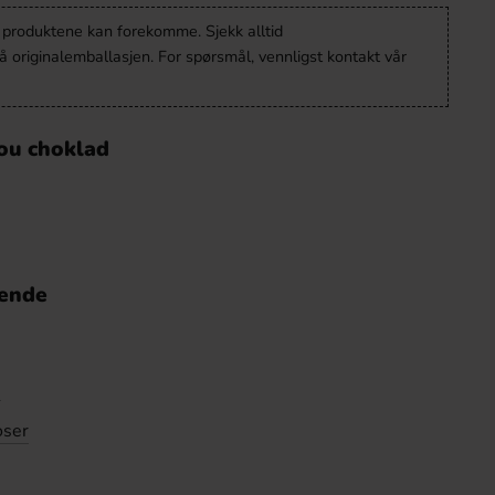
v produktene kan forekomme. Sjekk alltid
 originalemballasjen. For spørsmål, vennligst kontakt vår
ou choklad
nende
e
oser