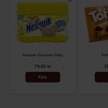
Nesquik Chocolate 300g
Toff
79.90 kr
39
Kjøp