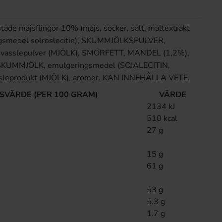
tade majsflingor 10% (majs, socker, salt, maltextrakt
gsmedel solroslecitin), SKUMMJÖLKSPULVER,
, vasslepulver (MJÖLK), SMÖRFETT, MANDEL (1,2%),
 SKUMMJÖLK, emulgeringsmedel (SOJALECITIN,
 vassleprodukt (MJÖLK), aromer. KAN INNEHÅLLA VETE.
SVÄRDE (PER 100 GRAM)
VÄRDE
2134 kJ
510 kcal
27 g
15 g
61 g
53 g
5.3 g
1.7 g