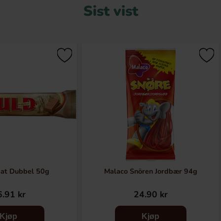
Sist vist
at Dubbel 50g
Malaco Snören Jordbær 94g
.91 kr
24.90 kr
Kjøp
Kjøp