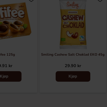
ifee 125g
Smiling Cashew Salt Choklad EKO 45g
.91 kr
29.90 kr
Kjøp
Kjøp