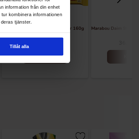
n information från din enhet
 tur kombinera informationen
deras tjänster.
Marabou Sjokoladebar Jordbær 160g
Marabou Daim 90g(BF
46.90 kr
36.90 k
50.90 kr
Tillåt alla
Kjøp
Kjøp