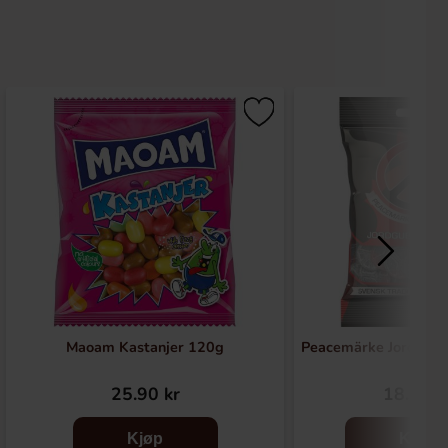
Maoam Kastanjer 120g
Peacemärke Jordgubb
25.90 kr
18.99 k
Kjøp
Kjøp