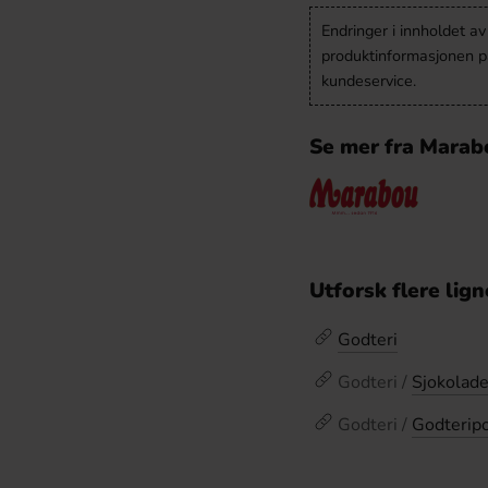
Endringer i innholdet a
produktinformasjonen på
kundeservice.
Se mer fra Marab
Utforsk flere lig
Godteri
Godteri /
Sjokolad
Godteri /
Godterip