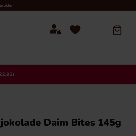
rtikler
22,90)
×
jokolade Daim Bites 145g