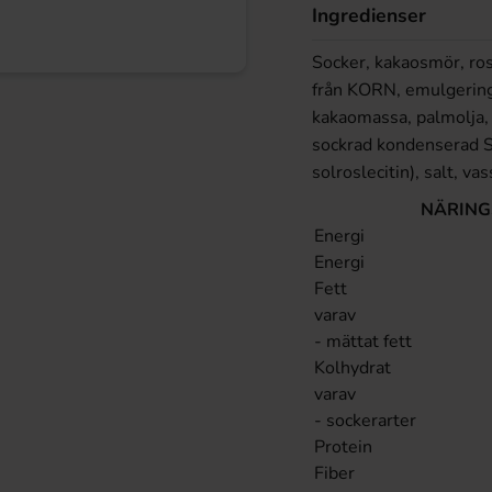
Ingredienser
Socker, kakaosmör, ros
från KORN, emulgerin
kakaomassa, palmolja
sockrad kondenserad
solroslecitin), salt,
NÄRING
Energi
Energi
Fett
varav
- mättat fett
Kolhydrat
varav
- sockerarter
Protein
Fiber