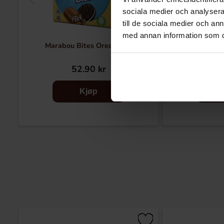
sociala medier och analysera 
till de sociala medier och a
med annan information som du 
Marabou Bites Oreo 140g
Milky W
52.90 kr
79
Kjøp