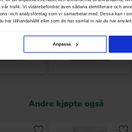
vår trafik. Vi vidarebefordrar även sådana identifierare och anna
nnons- och analysföretag som vi samarbetar med. Dessa kan i sin
har tillhandahållit eller som de har samlat in när du har använt 
ay Minis 333g
Hersheys Kisses 137g
.90 kr
56.90 kr
Anpassa
Kjøp
Kjøp
Andre kjøpte også