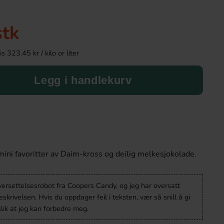
stk
 323.45 kr / kilo or liter
Legg i handlekurv
Capri-Sun Kirsche & Granatäpple 33cl
Capri-Sun - Jungle D
(1st)
ni favoritter av Daim-kross og deilig melkesjokolade.
27.90 kr
89.90 k
versettelsesrobot fra Coopers Candy, og jeg har oversatt
Köp
Köp
krivelsen. Hvis du oppdager feil i teksten, vær så snill å gi
lik at jeg kan forbedre meg.