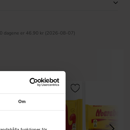
tte produktet har ingen anmeldelser
 30 dagene er 46.90 kr (2026-08-07)
-8%
Om
andahålla funktioner för