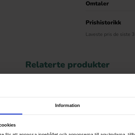
Omtaler
De
Prishistorikk
Laveste pris de siste
Relaterte produkter
Information
cookies
e för att anpassa innehållet och annonserna till användarna, tillh