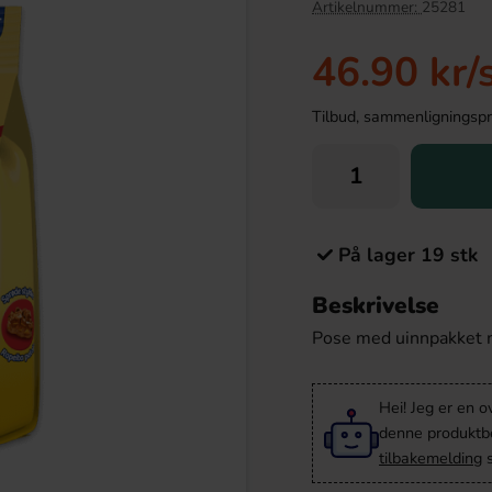
Artikelnummer:
25281
46.90 kr
/
Tilbud, sammenligningspris
På lager 19 stk
Beskrivelse
er Sjokoladeball 125g
Fazer Emser Tablettask 32g
Pose med uinnpakket mi
.90 kr
22.90 kr
Hei! Jeg er en o
Köp
denne produktbes
tilbakemelding
s