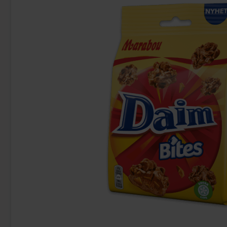
Red Bull Green Drakfrukt 25cl
Dave & Jons Dadl
38.90 kr
34
Köp
Köp