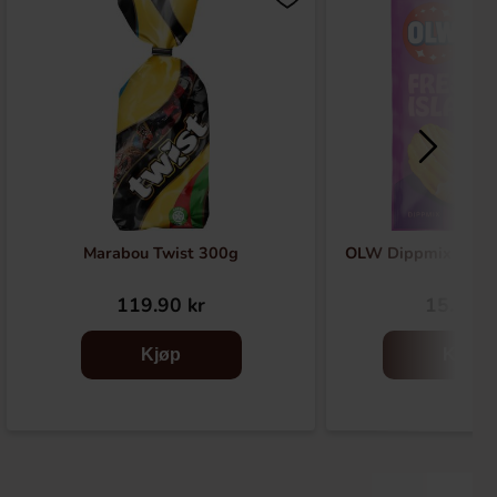
Marabou Twist 300g
OLW Dippmix Fresh 
119.90 kr
15.90 k
Kjøp
Kjøp