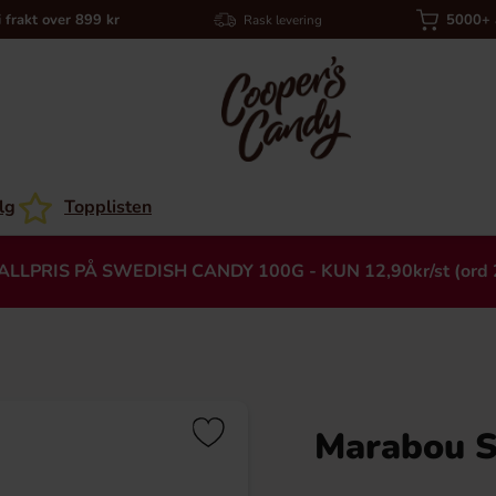
i frakt over 899 kr
5000+ a
Rask levering
lg
Topplisten
ALLPRIS PÅ SWEDISH CANDY 100G - KUN 12,90kr/st (ord 
Marabou S
Heading