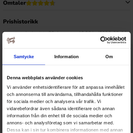
Omtaler
Dette produktet har ingen anmeldelser
Prishistorikk
Laveste pris de siste 30 dagene er 46.90 kr (2026-08-08)
Samtycke
Information
Om
Relaterte produkter
Denna webbplats använder cookies
Vi använder enhetsidentifierare för att anpassa innehållet
-38%
och annonserna till användarna, tillhandahålla funktioner
för sociala medier och analysera vår trafik. Vi
vidarebefordrar även sådana identifierare och annan
information från din enhet till de sociala medier och
annons- och analysföretag som vi samarbetar med.
Dessa kan i sin tur kombinera informationen med annan