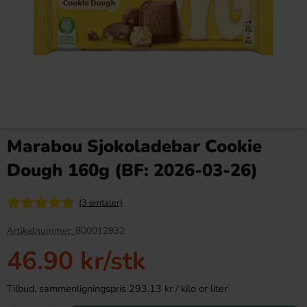
Reeses White Chocolate
Samyang Buldak Hot Chicken
Peanut Butter Cups 39g
Flavor Ramen 2xSpicy 140g
Marabou Sjokoladebar Cookie
23.90 kr
36.90 kr
Dough 160g (BF: 2026-03-26)
Köp
Köp
(3 omtaler)
Artikelnummer:
800012932
46.90 kr
/stk
Tilbud, sammenligningspris 293.13 kr / kilo or liter