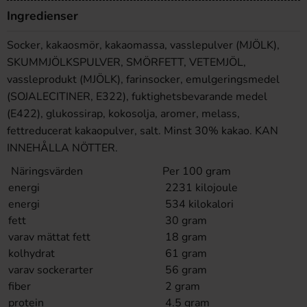
Ingredienser
Socker, kakaosmör, kakaomassa, vasslepulver (MJÖLK),
SKUMMJÖLKSPULVER, SMÖRFETT, VETEMJÖL,
vassleprodukt (MJÖLK), farinsocker, emulgeringsmedel
(SOJALECITINER, E322), fuktighetsbevarande medel
(E422), glukossirap, kokosolja, aromer, melass,
fettreducerat kakaopulver, salt. Minst 30% kakao. KAN
INNEHÅLLA NÖTTER.
Näringsvärden
Per 100 gram
energi
2231 kilojoule
energi
534 kilokalori
fett
30 gram
varav mättat fett
18 gram
kolhydrat
61 gram
varav sockerarter
56 gram
fiber
2 gram
protein
4.5 gram