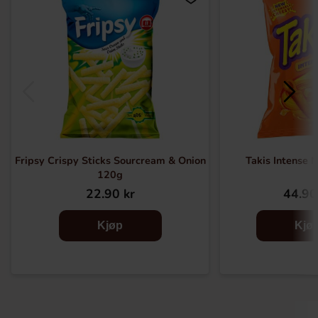
Fripsy Crispy Sticks Sourcream & Onion
Takis Intense 
120g
22.90 kr
44.90
Kjøp
Kjø