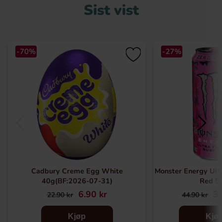
Sist vist
-70%
-27%
Cadbury Creme Egg White
Monster Energy Ult
40g(BF:2026-07-31)
Red 5
6.90 kr
32
22.90 kr
44.90 kr
Kjøp
Kjø