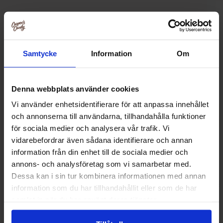
Relaterte produkter
Samtycke
Information
Om
Denna webbplats använder cookies
Vi använder enhetsidentifierare för att anpassa innehållet
och annonserna till användarna, tillhandahålla funktioner
för sociala medier och analysera vår trafik. Vi
vidarebefordrar även sådana identifierare och annan
information från din enhet till de sociala medier och
annons- och analysföretag som vi samarbetar med.
Dessa kan i sin tur kombinera informationen med annan
Snickers Minis 333g
Toblerone S
information som du har tillhandahållit eller som de har
samlat in när du har använt deras tjänster.
79.90 kr
119.90