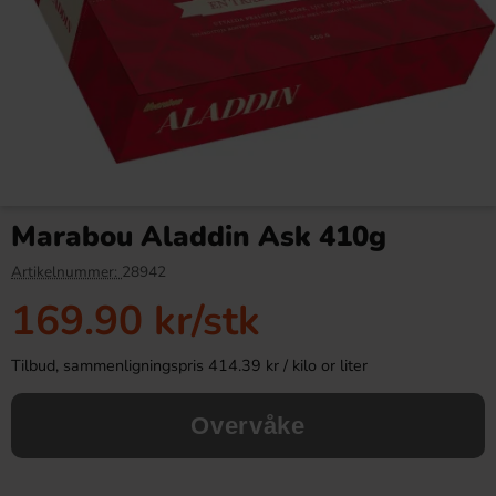
Bubs Sur Skumromb Tutti
Mamba Stick Fruit
frutti 2.6kg
106g(BF:2026-04-30)
Marabou Aladdin Ask 410g
349.90 kr
18.89 kr
Artikelnummer:
28942
169.90 kr
/stk
Köp
Köp
Tilbud, sammenligningspris 414.39 kr / kilo or liter
Overvåke