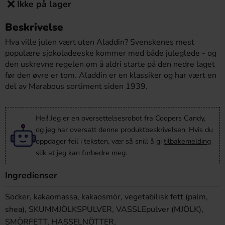
Ikke på lager
Beskrivelse
Hva ville julen vært uten Aladdin? Svenskenes mest
populære sjokoladeeske kommer med både juleglede - og
den uskrevne regelen om å aldri starte på den nedre laget
før den øvre er tom. Aladdin er en klassiker og har vært en
del av Marabous sortiment siden 1939.
Hei! Jeg er en oversettelsesrobot fra Coopers Candy,
og jeg har oversatt denne produktbeskrivelsen. Hvis du
oppdager feil i teksten, vær så snill å gi
tilbakemelding
slik at jeg kan forbedre meg.
Ingredienser
Socker, kakaomassa, kakaosmör, vegetabilisk fett (palm,
shea), SKUMMJÖLKSPULVER, VASSLEpulver (MJÖLK),
SMÖRFETT, HASSELNÖTTER,