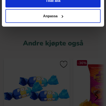
Tillåt alla
Kjøp
Kjø
Anpassa
Andre kjøpte også
-36%