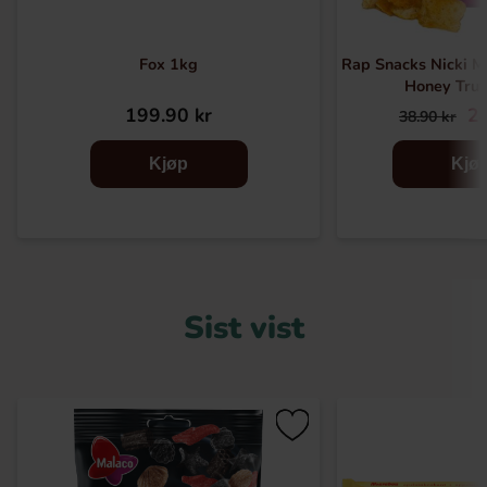
Fox 1kg
Rap Snacks Nicki M
Honey Truf
199.90 kr
24
38.90 kr
Kjøp
Kjø
Sist vist