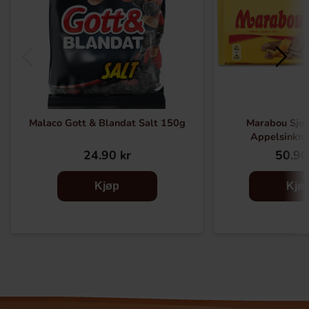
Malaco Gott & Blandat Salt 150g
Marabou Sjo
Appelsinkn
24.90 kr
50.90
Kjøp
Kjø