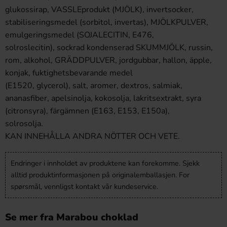
glukossirap, VASSLEprodukt (MJÖLK), invertsocker,
stabiliseringsmedel (sorbitol, invertas), MJÖLKPULVER,
emulgeringsmedel (SOJALECITIN, E476,
solroslecitin), sockrad kondenserad SKUMMJÖLK, russin,
rom, alkohol, GRÄDDPULVER, jordgubbar, hallon, äpple,
konjak, fuktighetsbevarande medel
(E1520, glycerol), salt, aromer, dextros, salmiak,
ananasfiber, apelsinolja, kokosolja, lakritsextrakt, syra
(citronsyra), färgämnen (E163, E153, E150a),
solrosolja.
KAN INNEHÅLLA ANDRA NÖTTER OCH VETE.
Endringer i innholdet av produktene kan forekomme. Sjekk
alltid produktinformasjonen på originalemballasjen. For
spørsmål, vennligst kontakt vår kundeservice.
Se mer fra Marabou choklad