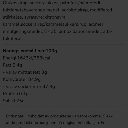
Glukossirap, socker/sukker, palmfett/palmefedt,
fuktighetsbevarande medel: sorbitolsirap, modifierad
stärkelse, syra/syre: citronsyra,
karamellsockersirap/karamelsukkersirup, aromer,
emulgeringsmedel: E 435, antioxidationsmedel: alfa-
tokoferol.
Näringsinnehåll per 100g
Energi 1643kJ/388kcal
Fett 5.4g
- varav mättat fett 3g
Kolhydrater 84.9g
- varav sockerarter 47.9g
Protein 0.1g
Salt 0.25g
Endringer i innholdet av produktene kan forekomme. Sjekk
alltid produktinformasjonen på originalemballasjen. For