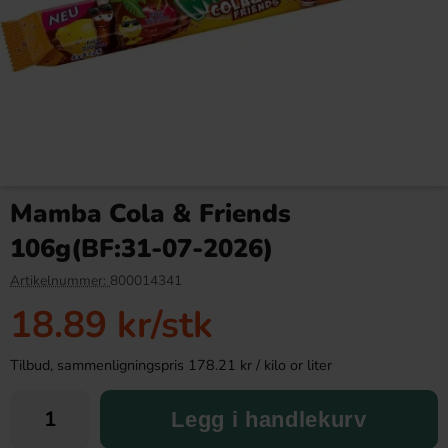
Rollo Engelsk 2.5kg
Haribo Cola Straws 80g
Mamba Cola & Friends
448.99 kr
23.90 kr
106g(BF:31-07-2026)
Köp
Köp
Artikelnummer:
800014341
18.89 kr
/stk
Tilbud, sammenligningspris 178.21 kr / kilo or liter
Legg i handlekurv