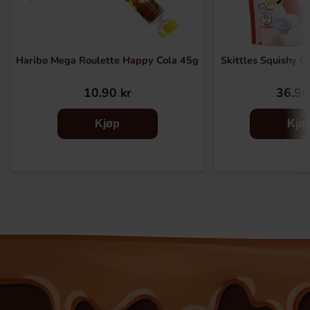
Haribo Mega Roulette Happy Cola 45g
Skittles Squishy C
10.90 kr
36.90
Kjøp
Kjø