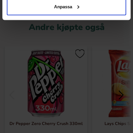
Anpassa
Andre kjøpte også
Dr Pepper Zero Cherry Crush 330ml
Lays Chips Sa