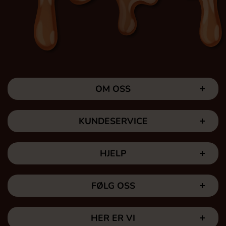
OM OSS
KUNDESERVICE
HJELP
FØLG OSS
HER ER VI