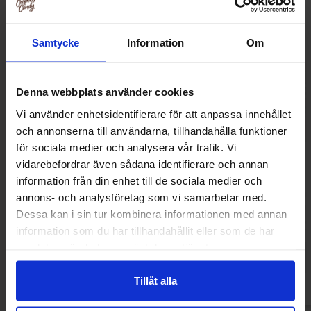
Samtycke
Information
Om
Denna webbplats använder cookies
Vi använder enhetsidentifierare för att anpassa innehållet
och annonserna till användarna, tillhandahålla funktioner
för sociala medier och analysera vår trafik. Vi
vidarebefordrar även sådana identifierare och annan
information från din enhet till de sociala medier och
Dr Sour Cubes 90g
Mike and Ike Sou
annons- och analysföretag som vi samarbetar med.
120
Dessa kan i sin tur kombinera informationen med annan
49.90 kr
42.90
information som du har tillhandahållit eller som de har
samlat in när du har använt deras tjänster.
Kjøp
Kjø
Tillåt alla