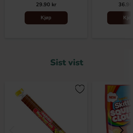
29.90 kr
36.90
Kjøp
Kjø
Sist vist