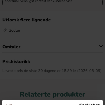
spørsmål, vennligst kontakt vår kundeservice.
Utforsk flere lignende
Godteri
Omtaler
Dette produktet har ingen anmeldelser
Prishistorikk
Laveste pris de siste 30 dagene er 18.89 kr (2026-08-09)
Relaterte produkter