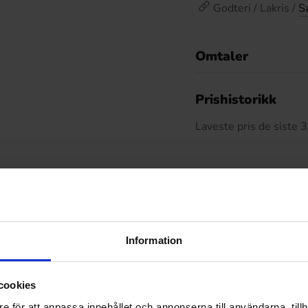
Godteri / Lakris /
Sa
Omtaler
De
Prishistorikk
Laveste pris de siste
Relaterte produkter
Information
cookies
e för att anpassa innehållet och annonserna till användarna, tillh