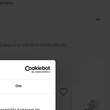
ltlakris
tte produktet har ingen anmeldelser
 30 dagene er 219.90 kr (2026-08-06)
Om
andahålla funktioner för