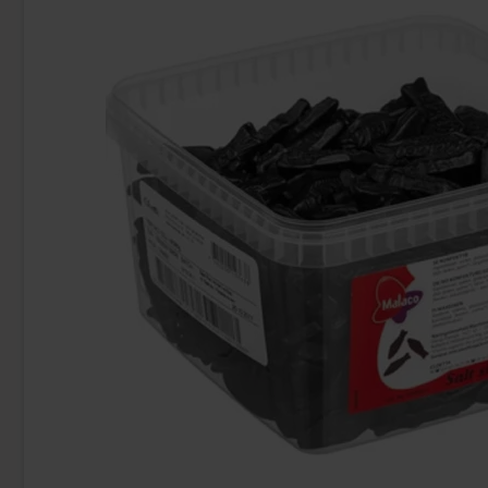
-60%
Malaco Salt Sill 100g
Goldfish Cra
7.90 kr
89
19.90 kr
Köp
Köp