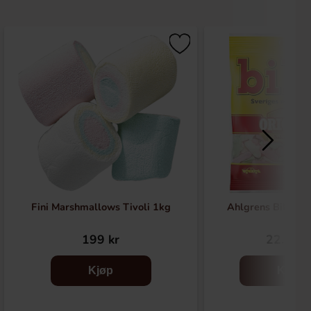
Fini Marshmallows Tivoli 1kg
Ahlgrens Biler g
199 kr
22.90 k
Kjøp
Kjøp