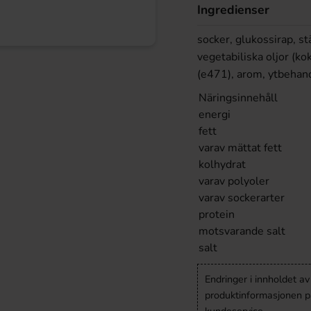
Ingredienser
socker, glukossirap, s
vegetabiliska oljor (k
(e471), arom, ytbehand
Näringsinnehåll
energi
fett
varav mättat fett
kolhydrat
varav polyoler
varav sockerarter
protein
motsvarande salt
salt
Endringer i innholdet a
produktinformasjonen på