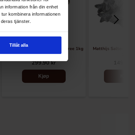
n information från din enhet
 tur kombinera informationen
deras tjänster.
Tillåt alla
De Bron Zoute Kubusjes Sugarfree 1kg
Matthijs Salted Sea
1kg
299.90 kr
149.90 
Kjøp
Kjøp