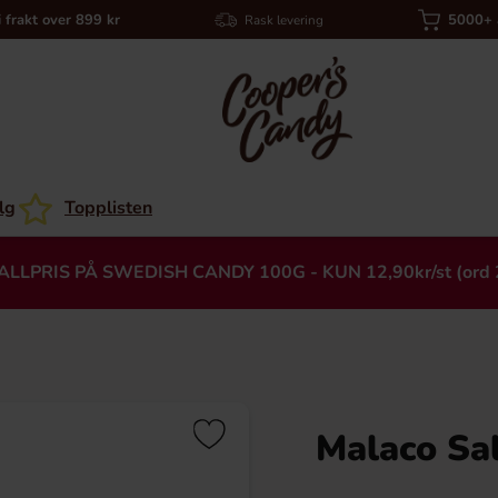
i frakt over 899 kr
5000+ a
Rask levering
lg
Topplisten
ALLPRIS PÅ SWEDISH CANDY 100G - KUN 12,90kr/st (ord 
Malaco Sal
Heading