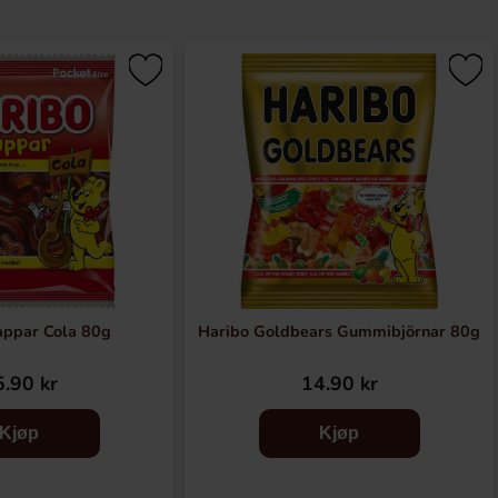
appar Cola 80g
Haribo Goldbears Gummibjörnar 80g
.90 kr
14.90 kr
Kjøp
Kjøp