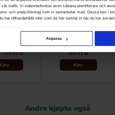
vår trafik. Vi vidarebefordrar även sådana identifierare och anna
nnons- och analysföretag som vi samarbetar med. Dessa kan i sin
har tillhandahållit eller som de har samlat in när du har använt 
Anpassa
lt Sild 1.615kg
Malaco Djungelvrål 2kg
229.90 kr
269.91 kr
r
Kjøp
Kjøp
Andre kjøpte også