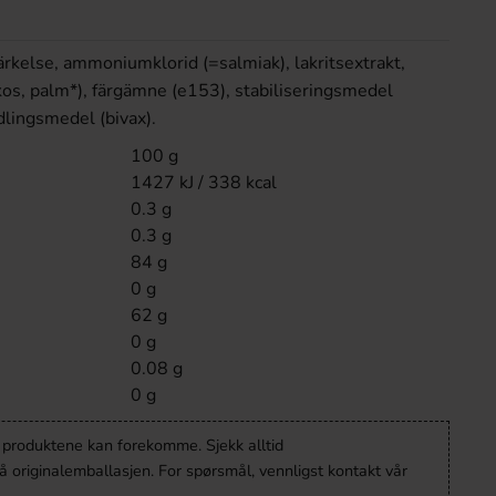
tärkelse, ammoniumklorid (=salmiak), lakritsextrakt,
okos, palm*), färgämne (e153), stabiliseringsmedel
lingsmedel (bivax).
100 g
1427 kJ / 338 kcal
0.3 g
0.3 g
84 g
0 g
62 g
0 g
0.08 g
0 g
v produktene kan forekomme. Sjekk alltid
 originalemballasjen. For spørsmål, vennligst kontakt vår