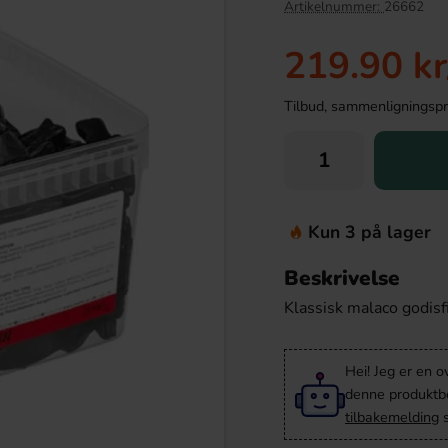
Artikelnummer:
26662
219.90 kr
Tilbud, sammenligningspris
Kun 3 på lager
Beskrivelse
ckers Cheddar 187g
Kinder Maxi 21g
Klassisk malaco godisf
.90 kr
9.90 kr
Hei! Jeg er en o
Köp
denne produktbes
tilbakemelding
s