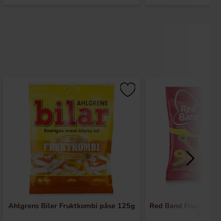
Ahlgrens Biler Fruktkombi påse 125g
Red Band Fruchtgumm
500g