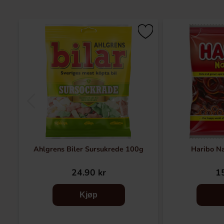
Ahlgrens Biler Sursukrede 100g
Haribo N
24.90 kr
15
Kjøp