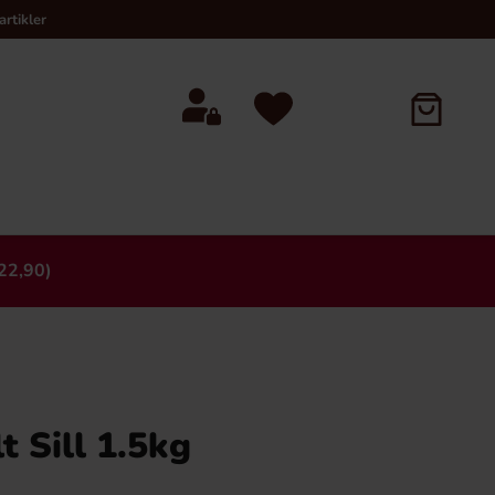
rtikler
22,90)
×
t Sill 1.5kg