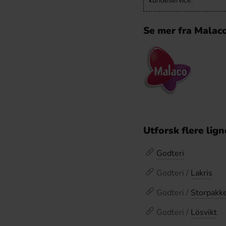
kundeservice.
Se mer fra Malac
Utforsk flere lig
Godteri
Godteri /
Lakris
Godteri /
Storpakk
Godteri /
Lösvikt