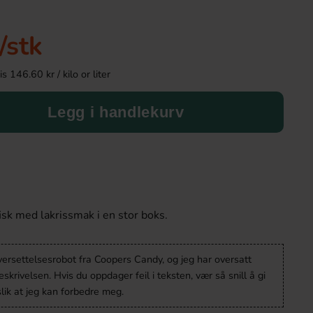
-15%
-8%
/stk
 146.60 kr / kilo or liter
Legg i handlekurv
Monster Energy Ultra Fiesta 50cl x 24st
Roshen Peppinez
isk med lakrissmak i en stor boks.
749.90 kr
109
885.60 kr
119.90 kr
versettelsesrobot fra Coopers Candy, og jeg har oversatt
Köp
Köp
krivelsen. Hvis du oppdager feil i teksten, vær så snill å gi
lik at jeg kan forbedre meg.