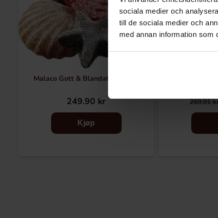
sociala medier och analysera 
till de sociala medier och a
med annan information som du 
Malaco Gott & Blandat Salt 2kg
Haribo Sa
249.90 kr
269.91 k
Kjøp