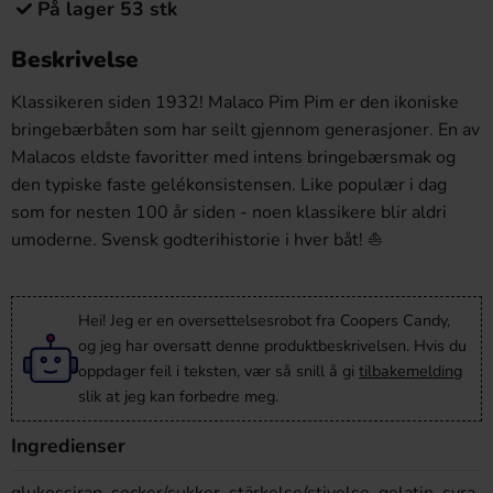
På lager 53 stk
Beskrivelse
Klassikeren siden 1932! Malaco Pim Pim er den ikoniske
bringebærbåten som har seilt gjennom generasjoner. En av
Malacos eldste favoritter med intens bringebærsmak og
den typiske faste gelékonsistensen. Like populær i dag
som for nesten 100 år siden - noen klassikere blir aldri
umoderne. Svensk godterihistorie i hver båt! ⛵
Hei! Jeg er en oversettelsesrobot fra Coopers Candy,
og jeg har oversatt denne produktbeskrivelsen. Hvis du
oppdager feil i teksten, vær så snill å gi
tilbakemelding
slik at jeg kan forbedre meg.
Ingredienser