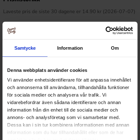
Laveste pris de siste 30 dagene er 14.90 kr (2026-07-07)
Relaterte produkter
Samtycke
Information
Om
Denna webbplats använder cookies
Vi använder enhetsidentifierare för att anpassa innehållet
och annonserna till användarna, tillhandahålla funktioner
för sociala medier och analysera vår trafik. Vi
vidarebefordrar även sådana identifierare och annan
information från din enhet till de sociala medier och
annons- och analysföretag som vi samarbetar med.
Dessa kan i sin tur kombinera informationen med annan
information som du har tillhandahållit eller som de har
samlat in när du har använt deras tjänster.