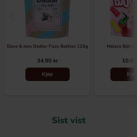
Dave & Jons Dadler Fizzy Bottles 125g
Malaco Björna
34.90 kr
10.90
Kjøp
Kjø
Sist vist