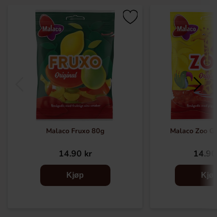
Malaco Fruxo 80g
Malaco Zoo Go
14.90 kr
14.90
Kjøp
Kjø