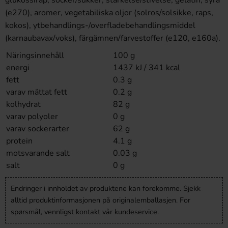
glukossirap, socker/sukker, stärkelse/stivelse, gelatin, syra
(e270), aromer, vegetabiliska oljor (solros/solsikke, raps,
kokos), ytbehandlings-/overfladebehandlingsmiddel
(karnaubavax/voks), färgämnen/farvestoffer (e120, e160a).
Näringsinnehåll
100 g
energi
1437 kJ / 341 kcal
fett
0.3 g
varav mättat fett
0.2 g
kolhydrat
82 g
varav polyoler
0 g
varav sockerarter
62 g
protein
4.1 g
motsvarande salt
0.03 g
salt
0 g
Endringer i innholdet av produktene kan forekomme. Sjekk
alltid produktinformasjonen på originalemballasjen. For
spørsmål, vennligst kontakt vår kundeservice.