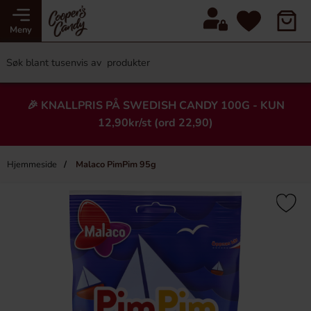
Meny
🎉 KNALLPRIS PÅ SWEDISH CANDY 100G - KUN
12,90kr/st (ord 22,90)
Hjemmeside
Malaco PimPim 95g
×
Heading