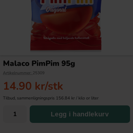
Nesquik Chocolate 300g
Twizzlers Strawberry 141g
Malaco PimPim 95g
79.90 kr
59.90 kr
Artikelnummer:
25309
14.90 kr
/stk
Köp
Köp
Tilbud, sammenligningspris 156.84 kr / kilo or liter
Legg i handlekurv