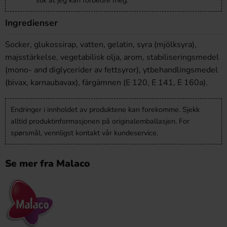
slik at jeg kan forbedre meg.
Ingredienser
Socker, glukossirap, vatten, gelatin, syra (mjölksyra),
majsstärkelse, vegetabilisk olja, arom, stabiliseringsmedel
(mono- and diglycerider av fettsyror), ytbehandlingsmedel
(bivax, karnaubavax), färgämnen (E 120, E 141, E 160a).
Endringer i innholdet av produktene kan forekomme. Sjekk
alltid produktinformasjonen på originalemballasjen. For
spørsmål, vennligst kontakt vår kundeservice.
Se mer fra Malaco