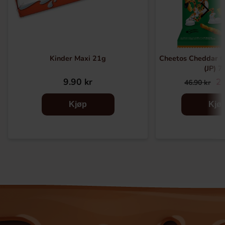
Kinder Maxi 21g
Cheetos Cheddar C
(JP) 7
9.90 kr
29
46.90 kr
Kjøp
Kjø