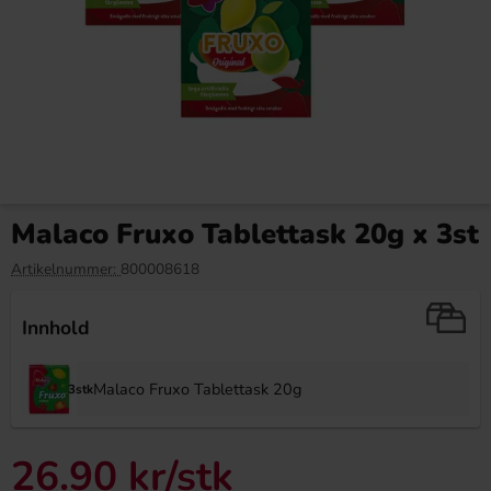
Ferrari Salt Fersken 110g
Barkleys Liquorice Pellets
Menthol 16g
Malaco Fruxo Tablettask 20g x 3st
20.90 kr
34.99 kr
Artikelnummer:
800008618
Köp
Köp
Innhold
Malaco Fruxo Tablettask 20g
3stk
26.90 kr
/stk