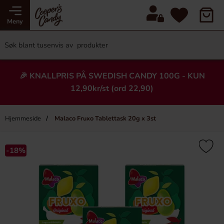
Meny
🎉 KNALLPRIS PÅ SWEDISH CANDY 100G - KUN
12,90kr/st (ord 22,90)
Hjemmeside
Malaco Fruxo Tablettask 20g x 3st
×
Heading
-18%