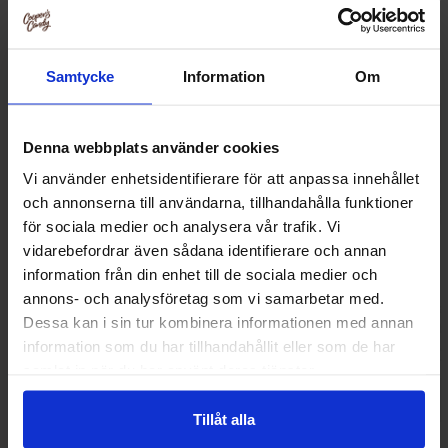
Samtycke
Information
Om
Denna webbplats använder cookies
Vi använder enhetsidentifierare för att anpassa innehållet
och annonserna till användarna, tillhandahålla funktioner
för sociala medier och analysera vår trafik. Vi
vidarebefordrar även sådana identifierare och annan
information från din enhet till de sociala medier och
annons- och analysföretag som vi samarbetar med.
Malaco Fruxo Tablettask 20g
Fazer Violgodis Ta
Dessa kan i sin tur kombinera informationen med annan
3st
information som du har tillhandahållit eller som de har
10.90 kr
42.90
samlat in när du har använt deras tjänster.
Kjøp
Kjø
Tillåt alla