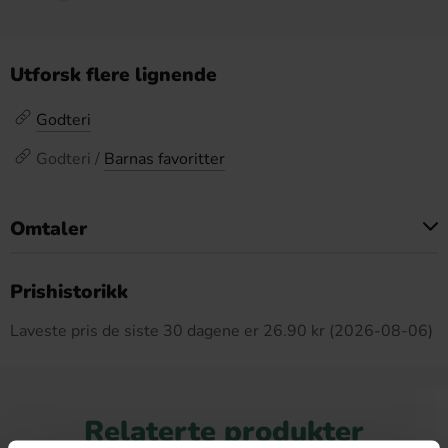
Utforsk flere lignende
Godteri
Godteri /
Barnas favoritter
Omtaler
Dette produktet har ingen anmeldelser
Prishistorikk
Laveste pris de siste 30 dagene er 26.90 kr (2026-08-06)
Relaterte produkter