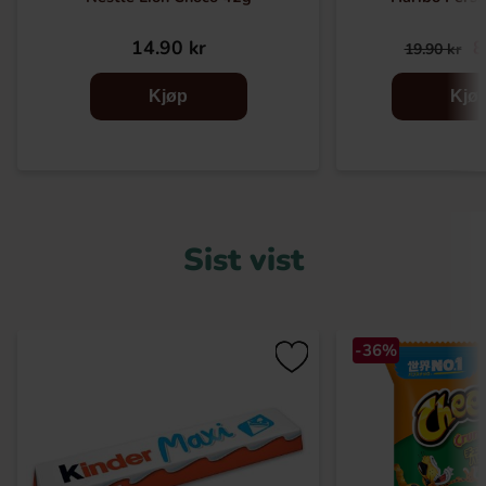
14.90 kr
8
19.90 kr
Kjøp
Kjø
Sist vist
-36%