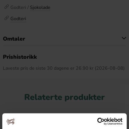
Godteri /
Sjokolade
Godteri
Omtaler
Dette produktet har ingen anmeldelser
Prishistorikk
Laveste pris de siste 30 dagene er 26.90 kr (2026-08-08)
Relaterte produkter