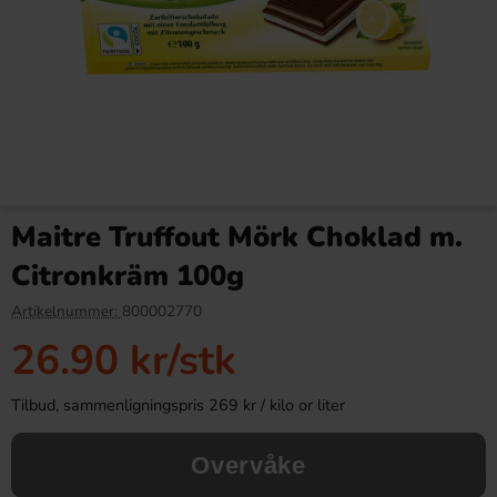
Colanappar Sura 100g
Red Bull Green Drakfrukt 25cl
Maitre Truffout Mörk Choklad m.
19.90 kr
38.90 kr
Citronkräm 100g
Köp
Köp
Artikelnummer:
800002770
26.90 kr
/stk
Tilbud, sammenligningspris 269 kr / kilo or liter
Overvåke