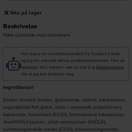
Ikke på lager
Beskrivelse
Mørk sjokolade med sitronkrem
Hei! Jeg er en oversettelsesrobot fra Coopers Candy,
og jeg har oversatt denne produktbeskrivelsen. Hvis du
oppdager feil i teksten, vær så snill å gi
tilbakemelding
slik at jeg kan forbedre meg.
Ingredienser
Socker, fondant (socker, glukossirap, vatten), kakaomassa,
vegetabiliskt fett (palm, shea; i varierande proportioner),
kakaosmör, humektant (E420), fettreducerat kakaopulver,
skumMJÖLKspulver, sötat vasslepulver (MJÖLK),
surhetsreglerande medel (E330), konserveringsmedel