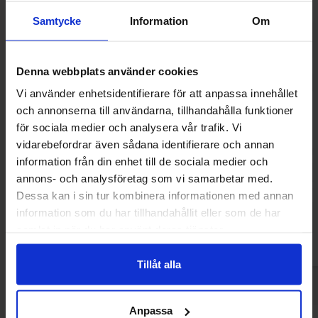
Samtycke
Information
Om
Denna webbplats använder cookies
Vi använder enhetsidentifierare för att anpassa innehållet
och annonserna till användarna, tillhandahålla funktioner
för sociala medier och analysera vår trafik. Vi
vidarebefordrar även sådana identifierare och annan
Green Star Laktosfri Vit Choklad Med
Cloetta Mörk chok
information från din enhet till de sociala medier och
Crisp 100g
tillsatt soc
annons- och analysföretag som vi samarbetar med.
55.90 kr
42.90
Dessa kan i sin tur kombinera informationen med annan
information som du har tillhandahållit eller som de har
Kjøp
Kjø
samlat in när du har använt deras tjänster.
Tillåt alla
Anpassa