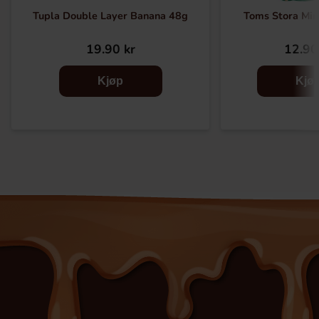
Tupla Double Layer Banana 48g
Toms Stora Mi
19.90 kr
12.90
Kjøp
Kjø