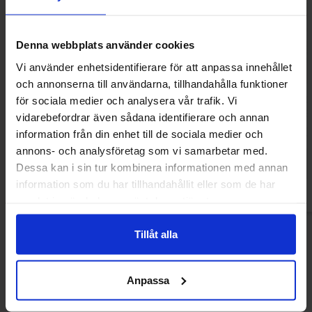
Denna webbplats använder cookies
Vi använder enhetsidentifierare för att anpassa innehållet
och annonserna till användarna, tillhandahålla funktioner
Uncle Jims Pancake Syrup 250ml
Quaker Oats So 
för sociala medier och analysera vår trafik. Vi
Syrup 
vidarebefordrar även sådana identifierare och annan
40.91 kr
99.90
information från din enhet till de sociala medier och
annons- och analysföretag som vi samarbetar med.
Kjøp
Kjø
Dessa kan i sin tur kombinera informationen med annan
information som du har tillhandahållit eller som de har
samlat in när du har använt deras tjänster.
Tillåt alla
Andre kjøpte også
Anpassa