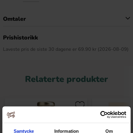
Omtaler
Dette produktet har ingen anmeldelser
Prishistorikk
Laveste pris de siste 30 dagene er 69.90 kr (2026-08-09)
Relaterte produkter
Samtycke
Information
Om