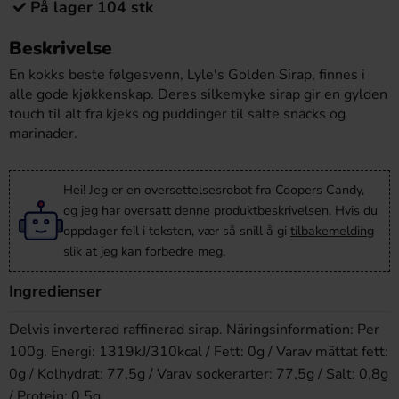
På lager 104 stk
Beskrivelse
En kokks beste følgesvenn, Lyle's Golden Sirap, finnes i
alle gode kjøkkenskap. Deres silkemyke sirap gir en gylden
touch til alt fra kjeks og puddinger til salte snacks og
marinader.
Hei! Jeg er en oversettelsesrobot fra Coopers Candy,
og jeg har oversatt denne produktbeskrivelsen. Hvis du
oppdager feil i teksten, vær så snill å gi
tilbakemelding
slik at jeg kan forbedre meg.
Ingredienser
Delvis inverterad raffinerad sirap. Näringsinformation: Per
100g. Energi: 1319kJ/310kcal / Fett: 0g / Varav mättat fett:
0g / Kolhydrat: 77,5g / Varav sockerarter: 77,5g / Salt: 0,8g
/ Protein: 0,5g.