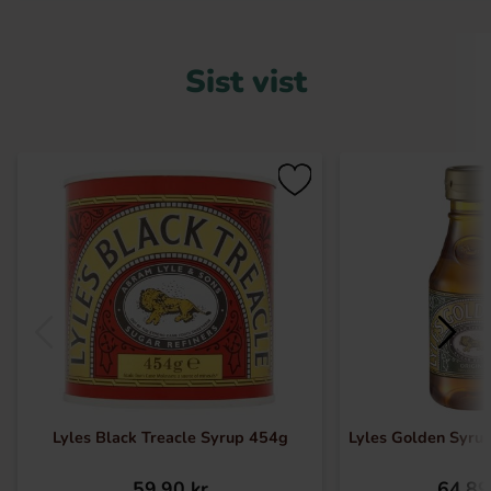
Sist vist
Lyles Black Treacle Syrup 454g
Lyles Golden Syrup
59.90 kr
64.89