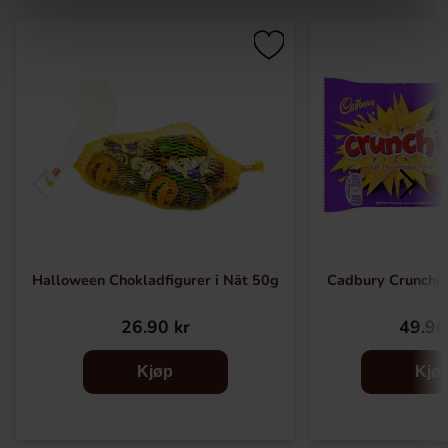
Halloween Chokladfigurer i Nät 50g
Cadbury Crunchi
26.90 kr
49.90
Kjøp
Kjø