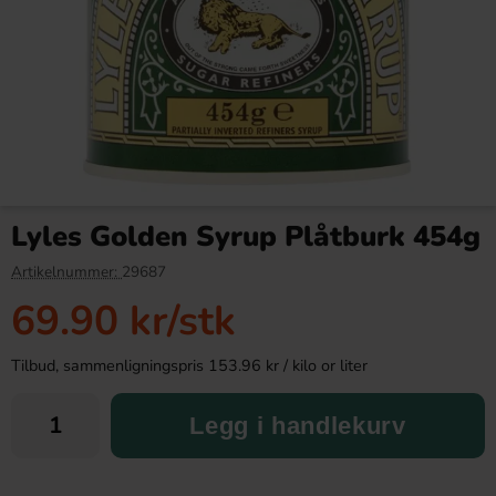
Kinder Maxi 21g
Bubs Sur Skumromb Tutti
frutti 2.6kg
Lyles Golden Syrup Plåtburk 454g
9.90 kr
349.90 kr
Artikelnummer:
29687
69.90 kr
/stk
Köp
Köp
Tilbud, sammenligningspris 153.96 kr / kilo or liter
Legg i handlekurv