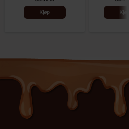
Kjøp
Kjø