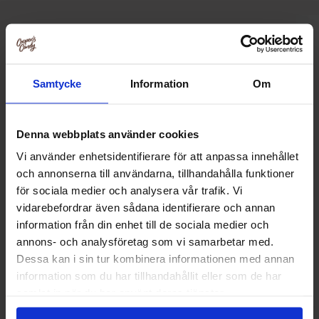
Relaterte produkter
Samtycke
Information
Om
Denna webbplats använder cookies
Vi använder enhetsidentifierare för att anpassa innehållet
och annonserna till användarna, tillhandahålla funktioner
för sociala medier och analysera vår trafik. Vi
vidarebefordrar även sådana identifierare och annan
information från din enhet till de sociala medier och
annons- och analysföretag som vi samarbetar med.
Dessa kan i sin tur kombinera informationen med annan
information som du har tillhandahållit eller som de har
Swizzels Squashies Rhubarb & Custard
Pändy Berry 
120g
samlat in när du har använt deras tjänster.
32.90 kr
24.90