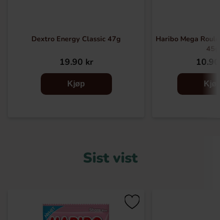
Dextro Energy Classic 47g
Haribo Mega Roule
45g
19.90 kr
10.90
Kjøp
Kjø
Sist vist