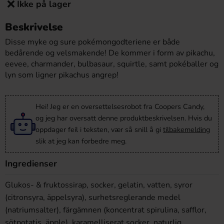
Ikke på lager
Beskrivelse
Disse myke og sure pokémongodteriene er både
bedårende og velsmakende! De kommer i form av pikachu,
eevee, charmander, bulbasaur, squirtle, samt pokéballer og
lyn som ligner pikachus angrep!
Hei! Jeg er en oversettelsesrobot fra Coopers Candy,
og jeg har oversatt denne produktbeskrivelsen. Hvis du
oppdager feil i teksten, vær så snill å gi
tilbakemelding
slik at jeg kan forbedre meg.
Ingredienser
Glukos- & fruktossirap, socker, gelatin, vatten, syror
(citronsyra, äppelsyra), surhetsreglerande medel
(natriumsalter), färgämnen (koncentrat spirulina, safflor,
sötpotatis, äpple), karamelliserat socker, naturlig