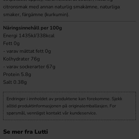
citronsmak med annan naturlig smakämne, naturliga
smaker, färgämne (kurkumin).
Näringsinnehåll per 100g
Energi 1435kJ/338kcal
Fett 0g
- varav mättat fett 0g
Kolhydrater 76g
- varav sockerarter 67g
Protein 5.8g
Salt 0.38g
Endringer i innholdet av produktene kan forekomme. Sjekk
alltid produktinformasjonen på originalemballasjen. For
spørsmål, vennligst kontakt vår kundeservice.
Se mer fra Lutti