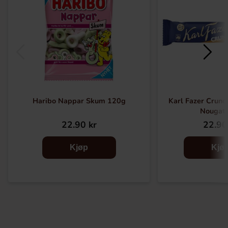
Haribo Nappar Skum 120g
Karl Fazer Crunc
Nougat
22.90 kr
22.90
Kjøp
Kjø