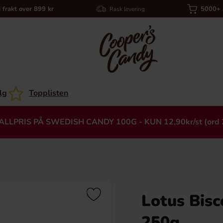
i frakt over 899 kr
5000+ a
Rask levering
lg
Topplisten
ALLPRIS PÅ SWEDISH CANDY 100G - KUN 12,90kr/st (ord 
Lotus Bisc
Heading
250g