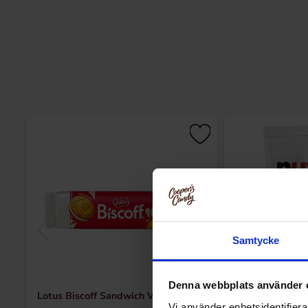
Samtycke
Denna webbplats använder 
Lotus Biscoff Sandwich Vanilla 150g
Nutella
Vi använder enhetsidentifierar