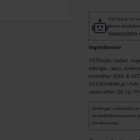
Hei! Jeg er en o
denne produktbes
tilbakemelding
s
Ingredienser
VETEmjöl, socker, veget
odlingar, raps), socker
Innehåller SOJA & VETE
2032kJ/484kcal / Fett: 
sockerarter: 38,1g / Pr
Endringer i innholdet a
produktinformasjonen på
kundeservice.