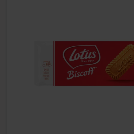
Frylight Olive Oil Spray 190ml
Baileys Truffle
69.90 kr
21
Köp
Köp