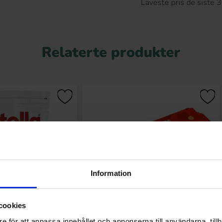
Laveste pris de siste
Relaterte produkter
Information
cookies
 Biscuit 193g
Maltesers Biscuits 110g
e för att anpassa innehållet och annonserna till användarna, tillh