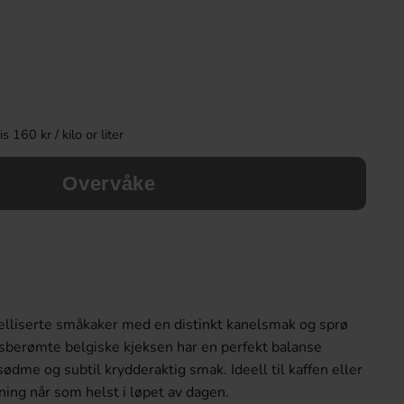
 160 kr / kilo or liter
Overvåke
Ahlgrens Biler Fruktkombi påse 125g
Yorkshire Tea Biscu
Bags 40s
24.90 kr
79.90 k
elliserte småkaker med en distinkt kanelsmak og sprø
Köp
Köp
sberømte belgiske kjeksen har en perfekt balanse
ødme og subtil krydderaktig smak. Ideell til kaffen eller
ning når som helst i løpet av dagen.