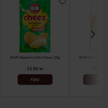
OLW Dippmix Chili Cheez 23g
OLW Cheez Dood
15.90 kr
26.90 k
Kjøp
Kjøp