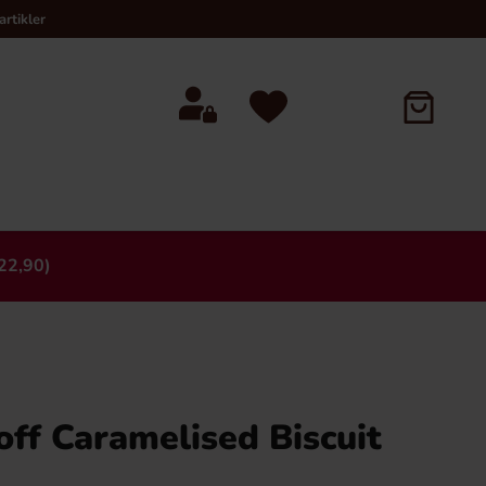
rtikler
22,90)
×
off Caramelised Biscuit