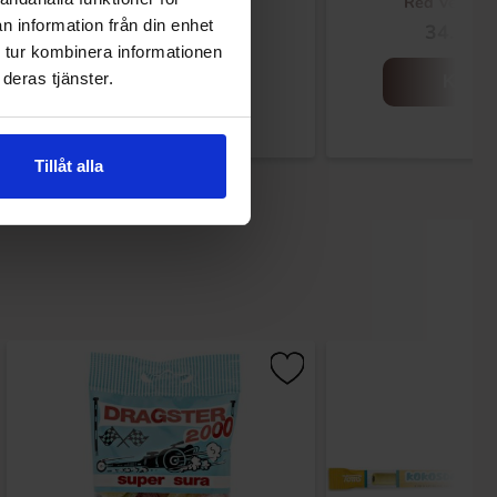
132g
Red Velvet 
n information från din enhet
79.90 kr
34.99 k
 tur kombinera informationen
deras tjänster.
Kjøp
Kjøp
Tillåt alla