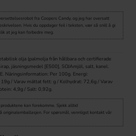
versettelsesrobot fra Coopers Candy, og jeg har oversatt
krivelsen. Hvis du oppdager feil i teksten, vær så snill å gi
lik at jeg kan forbedre meg.
abilisk olja (palmolja från hållbara och certifierade
sirap, jäsningsmedel [E500], SOJAmjöl, salt, kanel.
. Näringsinformation: Per 100g. Energi:
19g / Varav mättat fett: g / Kolhydrat: 72,6g / Varav
otein: 4,9g / Salt: 0,92g.
v produktene kan forekomme. Sjekk alltid
 originalemballasjen. For spørsmål, vennligst kontakt vår