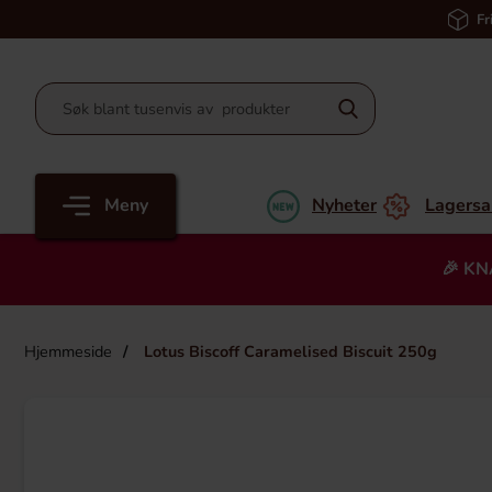
Fr
Meny
Nyheter
Lagersa
🎉 KN
Hjemmeside
Lotus Biscoff Caramelised Biscuit 250g