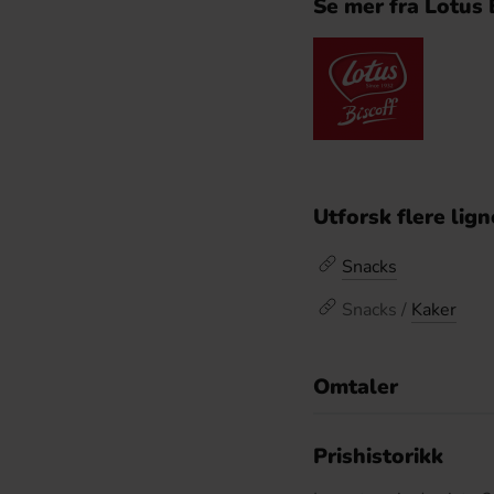
Se mer fra Lotus 
Utforsk flere lig
Snacks
Snacks /
Kaker
Omtaler
De
Prishistorikk