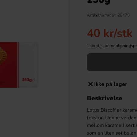
Artikelnummer:
28475
40 kr
/stk
Tilbud, sammenligningspris
Ikke på lager
s Salted Caramel Tube
OLW Dippmix Cheez Original 23g
320g
Beskrivelse
9.90 kr
15.90 kr
Lotus Biscoff er karam
Köp
tekstur. Denne verden
mellom karamellisert s
som en liten søt beløn