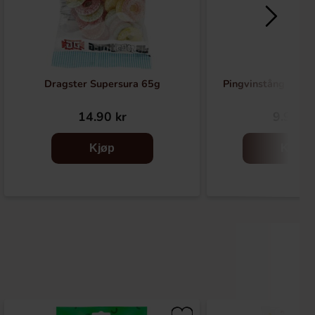
Dragster Supersura 65g
Pingvinstång Koko
14.90 kr
9.90 kr
Kjøp
Kjøp