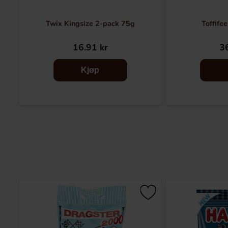
Twix Kingsize 2-pack 75g
Toffife
16.91 kr
36
Kjøp