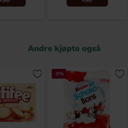
Kjøp
Kjøp
Andre kjøpte også
-9%