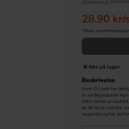
Artikelnummer:
80000280
-24%
28.90 kr
/
Tilbud, sammenligningspris
Ikke på lager
Beskrivelse
sters Very Berry 113g
Coca-Cola Zero Sugar 33cl x 20st (helt
brett)
Look-O-Look har deili
.90 kr
349.90 kr
er veldig populær og e
458 kr
nyter denne produktet, 
du de først i mindre re
Köp
veganske og har derfo