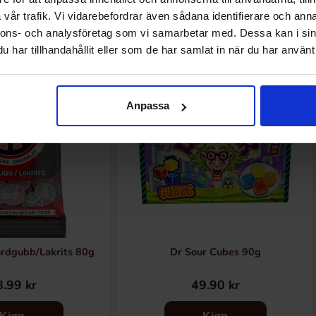
Relaterte produkter
vår trafik. Vi vidarebefordrar även sådana identifierare och anna
nnons- och analysföretag som vi samarbetar med. Dessa kan i sin
har tillhandahållit eller som de har samlat in när du har använt 
Anpassa
rdgubb/Lakrits 80g
Dr Sour Cubes 90g
.99 kr
49.90 kr