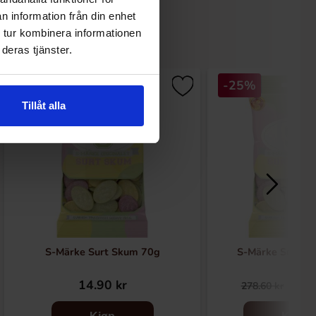
n information från din enhet
 tur kombinera informationen
deras tjänster.
-25%
Tillåt alla
S-Märke Surt Skum 70g
S-Märke Surt S
14.90 kr
209
278.60 kr