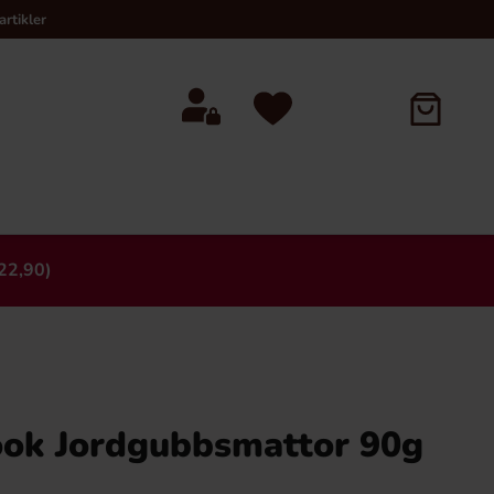
rtikler
22,90)
×
ok Jordgubbsmattor 90g