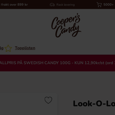
i frakt over 899 kr
5000+ a
Rask levering
lg
Topplisten
ALLPRIS PÅ SWEDISH CANDY 100G - KUN 12,90kr/st (ord 
Look-O-Lo
Heading