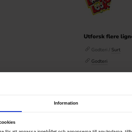
Utforsk flere lig
Godteri /
Surt
Godteri
Omtaler
De
Prishistorikk
Information
Laveste pris de siste
cookies
e för att anpassa innehållet och annonserna till användarna, tillh