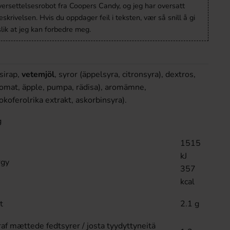
versettelsesrobot fra Coopers Candy, og jeg har oversatt
krivelsen. Hvis du oppdager feil i teksten, vær så snill å gi
lik at jeg kan forbedre meg.
sirap,
vetemjöl
, syror (äppelsyra, citronsyra), dextros,
tomat, äpple, pumpa, rädisa), aromämne,
koferolrika extrakt, askorbinsyra).
g
1515
kJ
rgy
357
kcal
t
2.1 g
eraf mættede fedtsyrer / josta tyydyttyneitä