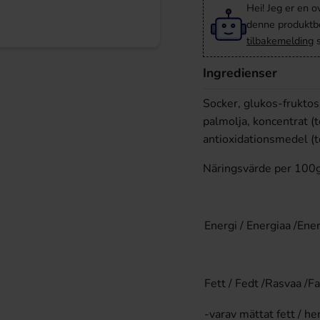
Hei! Jeg er en o
denne produktbes
tilbakemelding
s
Ingredienser
Socker, glukos-fruktos
palmolja, koncentrat (
antioxidationsmedel (to
Näringsvärde per 100
Energi / Energiaa /Ene
Fett / Fedt /Rasvaa /Fa
-varav mättat fett / h