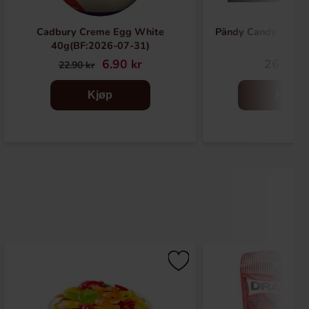
Cadbury Creme Egg White
Pändy Candy Salty 
40g(BF:2026-07-31)
6.90 kr
26.90 k
22.90 kr
Kjøp
Kjøp