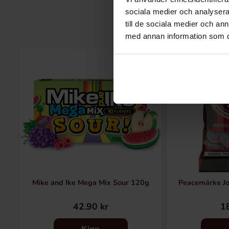
sociala medier och analysera 
till de sociala medier och a
med annan information som du 
Mike and Ike Mega Mix Sour 120g
Peacemärke Jo
42.90 kr
18