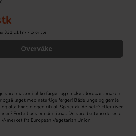
0
stk
 321.11 kr / kilo or liter
Overvåke
Frosty Instant Slush Forest fruits 150ml
Red Bull Green Dra
ge sure matter i ulike farger og smaker. Jordbærsmaken
29.90 kr
38.90 k
r også laget med naturlige farger! Både unge og gamle
og alle har sin egen ritual. Spiser du de hele? Eller river
mser? Fortell oss om din ritual. De sure beltene deres er
Köp
Köp
r V-merket fra European Vegetarian Union.