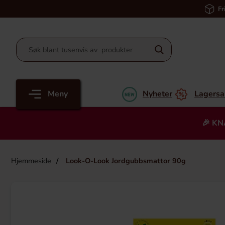
Fr
Meny
Nyheter
Lagersa
🎉 KN
Hjemmeside
Look-O-Look Jordgubbsmattor 90g