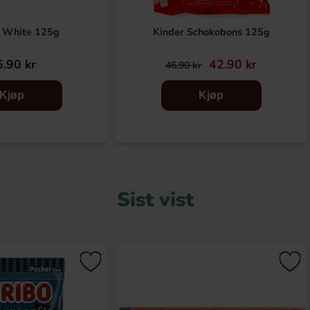
e White 125g
Kinder Schokobons 125g
.90 kr
42.90 kr
46.90 kr
Kjøp
Kjøp
Sist vist