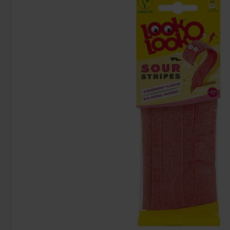
Cloetta Mjölkchoklad utan tillsatt socker
Nerds Gummy Clu
100g
42.90 kr
52
Köp
Köp