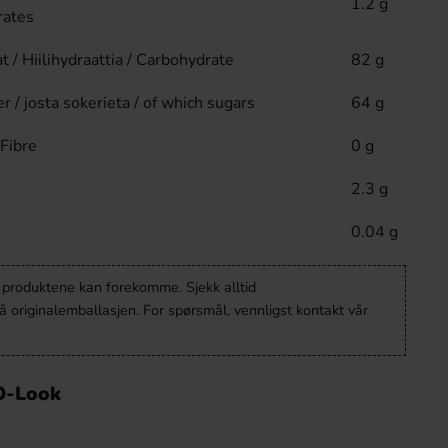
1.2 g
rates
t / Hiilihydraattia / Carbohydrate
82 g
r / josta sokerieta / of which sugars
64 g
 Fibre
0 g
2.3 g
0.04 g
v produktene kan forekomme. Sjekk alltid
 originalemballasjen. For spørsmål, vennligst kontakt vår
O-Look