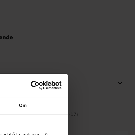
nende
tte produktet har ingen anmeldelser
Om
 30 dagene er 28.90 kr (2026-08-07)
andahålla funktioner för