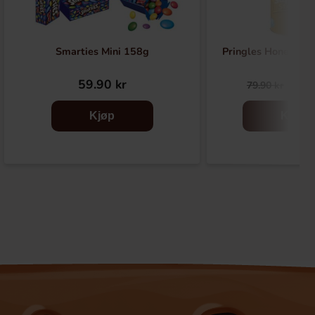
Smarties Mini 158g
Pringles Honey Mu
59.90 kr
36.
79.90 kr
Kjøp
Kjøp