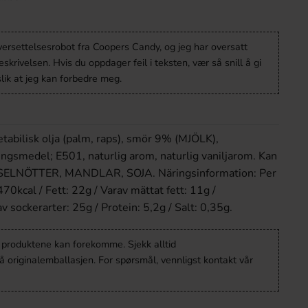
versettelsesrobot fra Coopers Candy, og jeg har oversatt
krivelsen. Hvis du oppdager feil i teksten, vær så snill å gi
lik at jeg kan forbedre meg.
tabilisk olja (palm, raps), smör 9% (MJÖLK),
ningsmedel; E501, naturlig arom, naturlig vaniljarom. Kan
SSELNÖTTER, MANDLAR, SOJA. Näringsinformation: Per
70kcal / Fett: 22g / Varav mättat fett: 11g /
v sockerarter: 25g / Protein: 5,2g / Salt: 0,35g.
v produktene kan forekomme. Sjekk alltid
 originalemballasjen. For spørsmål, vennligst kontakt vår