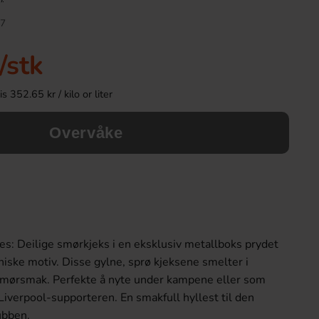
7
/stk
 352.65 kr / kilo or liter
Overvåke
Capri-Sun Tropical 10x20cl
Tupla King Si
89.90 kr
26.90 k
es: Deilige smørkjeks i en eksklusiv metallboks prydet
iske motiv. Disse gylne, sprø kjeksene smelter i
Köp
Köp
mørsmak. Perfekte å nyte under kampene eller som
 Liverpool-supporteren. En smakfull hyllest til den
ubben.