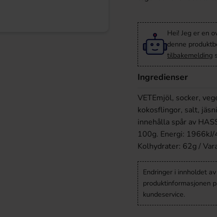
Hei! Jeg er en o
denne produktbes
tilbakemelding
s
Ingredienser
VETEmjöl, socker, vege
kokosflingor, salt, jäs
innehålla spår av HA
100g. Energi: 1966kJ/4
Kolhydrater: 62g / Vara
Endringer i innholdet a
produktinformasjonen på
kundeservice.