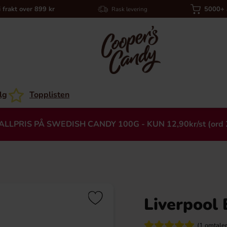
i frakt over 899 kr
5000+ a
Rask levering
lg
Topplisten
ALLPRIS PÅ SWEDISH CANDY 100G - KUN 12,90kr/st (ord 
Liverpool 
Heading
(1 omtaler