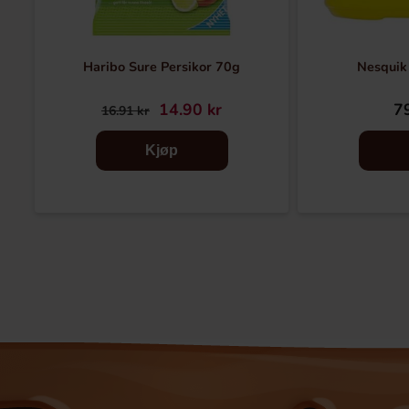
Haribo Sure Persikor 70g
Nesquik
14.90 kr
79
16.91 kr
Kjøp