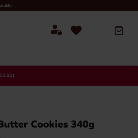
rtikler
22,90)
×
Butter Cookies 340g
)