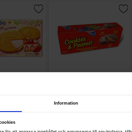
kies Strawberry Flavor
American Bakery Cookies & Peanut 96g
132g
.90 kr
34.99 kr
Information
Kjøp
Kjøp
cookies
e för att anpassa innehållet och annonserna till användarna, tillh