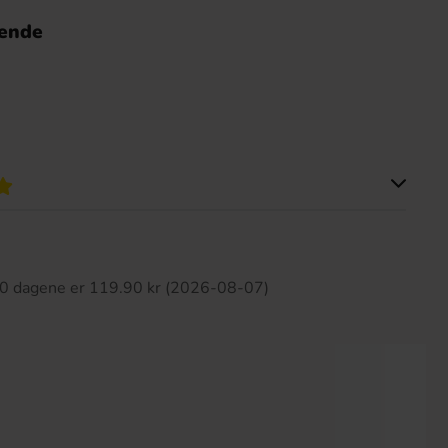
nende
tte produktet har ingen anmeldelser
 30 dagene er 119.90 kr (2026-08-07)