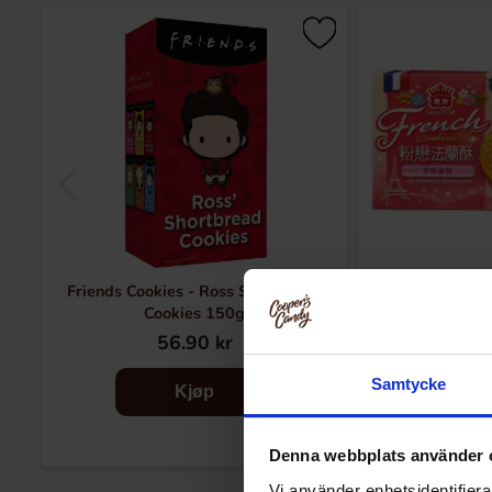
Friends Cookies - Ross Shortbread
I Mei French Coo
Cookies 150g
56.90 kr
79
Samtycke
Kjøp
Denna webbplats använder 
Vi använder enhetsidentifierar