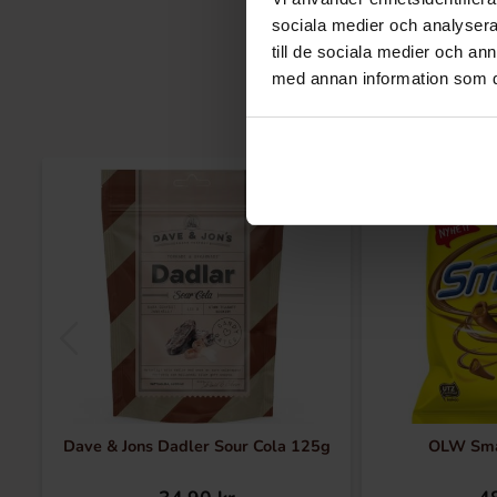
sociala medier och analysera 
till de sociala medier och a
med annan information som du 
Dave & Jons Dadler Sour Cola 125g
OLW Sma