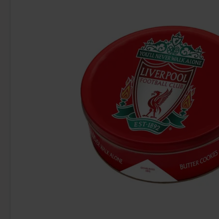
-33%
Samyang Buldak Carbo Hot Chicken
Toblerone Whit
Flavor Ramen 130g
38.90 kr
119.90 
Köp
Köp