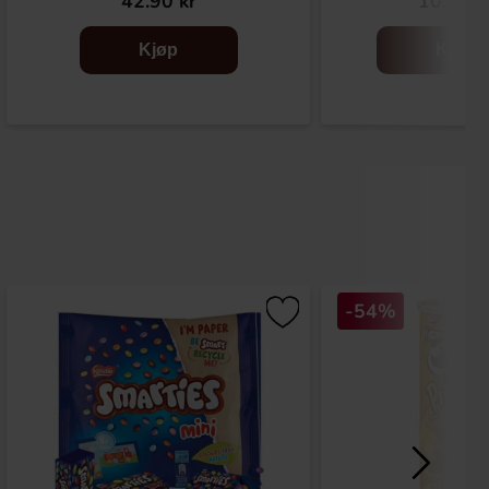
42.90 kr
10.90 k
Kjøp
Kjøp
-54%