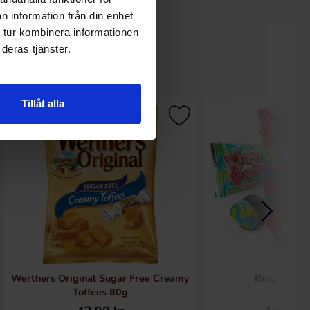
n information från din enhet
 tur kombinera informationen
deras tjänster.
Tillåt alla
Werthers Original Sugar Free Creamy
Ring Pop (1
Toffees 80g