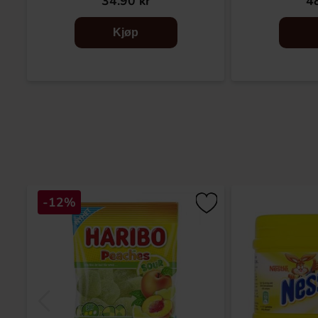
34.90 kr
48
Kjøp
-12%