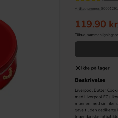
Artikelnummer:
80001291
119.90 kr
Tilbud, sammenligningspris
Ikke på lager
e Chocolate Bar 340g
Kinder Maxi 21g
Beskrivelse
79.90 kr
9.90 kr
kr
Liverpool Butter Cooki
med Liverpool FCs ikon
Köp
munnen med sin rike s
gave til den dedikerte
legendariske fotballkl