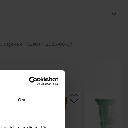
tte produktet har ingen anmeldelser
 30 dagene er 46.90 kr (2026-08-07)
Om
andahålla funktioner för