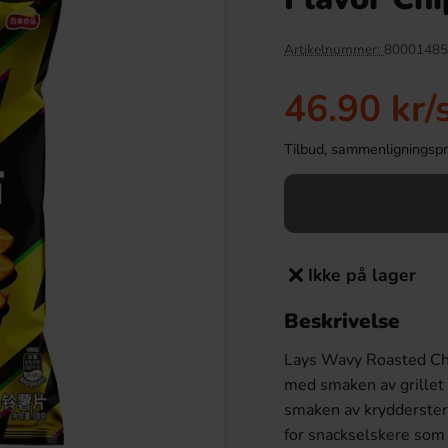
Artikelnummer:
80001485
46.90 kr
/
Tilbud, sammenligningspris
Ikke på lager
x Holiday 26g x 5st
Dave & Jons Dadler Sjokoladeball 125g
Beskrivelse
69.90 kr
34.90 kr
r
Lays Wavy Roasted Chi
Köp
med smaken av grillet 
smaken av kryddersterk
for snackselskere som 