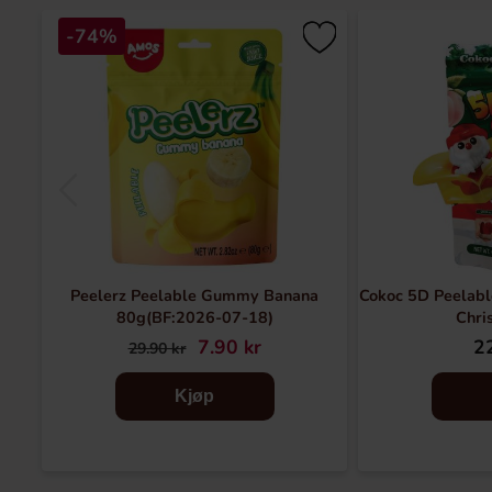
-74%
Peelerz Peelable Gummy Banana
Cokoc 5D Peelabl
80g(BF:2026-07-18)
Chri
7.90 kr
22
29.90 kr
Kjøp