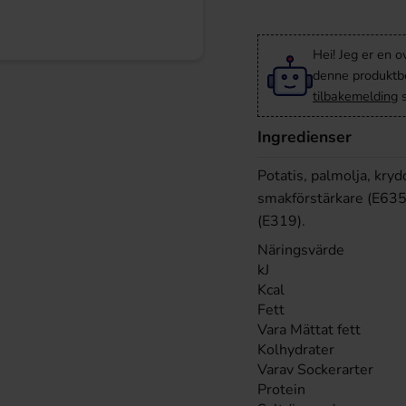
Hei! Jeg er en o
denne produktbes
tilbakemelding
s
Ingredienser
Potatis, palmolja, kry
smakförstärkare (E635
(E319).
Näringsvärde
kJ
Kcal
Fett
Vara Mättat fett
Kolhydrater
Varav Sockerarter
Protein