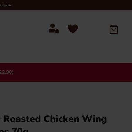
rtikler
22,90)
×
 Roasted Chicken Wing
ps 70g