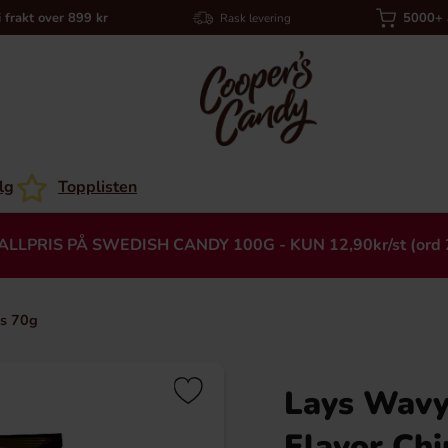
i frakt over 899 kr
5000+ a
Rask levering
lg
Topplisten
ALLPRIS PÅ SWEDISH CANDY 100G - KUN 12,90kr/st (ord 
s 70g
Lays Wavy
Heading
Flavor Chi