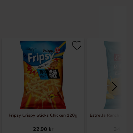
Fripsy Crispy Sticks Chicken 120g
Estrella Ranch & So
22.90 kr
34.90 k