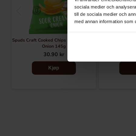
sociala medier och analysera 
till de sociala medier och a
med annan information som du 
Spuds Craft Cooked Chips Sour Cream &
Chapz Long Chip
Onion 145g
30.90 kr
34
Kjøp