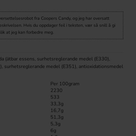
versettelsesrobot fra Coopers Candy, og jeg har oversatt
krivelsen. Hvis du oppdager feil i teksten, vær så snill å gi
lik at jeg kan forbedre meg.
dda (ätbar essens, surhetsreglerande medel (E330),
), surhetsreglerande medel (E351), antioxidationsmedel
Per 100gram
2230
533
33,3g
16,7g
51,3g
5,3g
6g