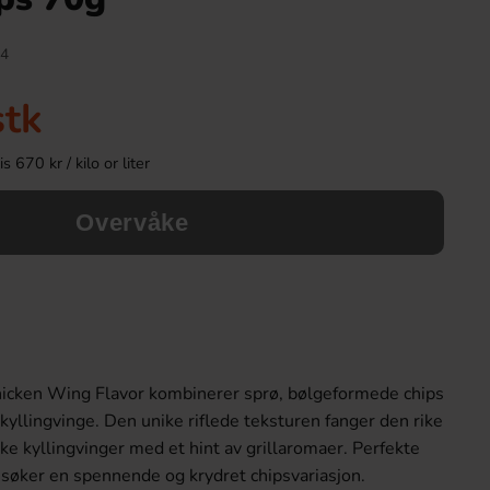
4
stk
 670 kr / kilo or liter
Overvåke
Reeses Popped Snack Mix 113g
Red Bull Green Dra
69.90 kr
38.90 k
cken Wing Flavor kombinerer sprø, bølgeformede chips
Köp
Köp
kyllingvinge. Den unike riflede teksturen fanger den rike
e kyllingvinger med et hint av grillaromaer. Perfekte
søker en spennende og krydret chipsvariasjon.