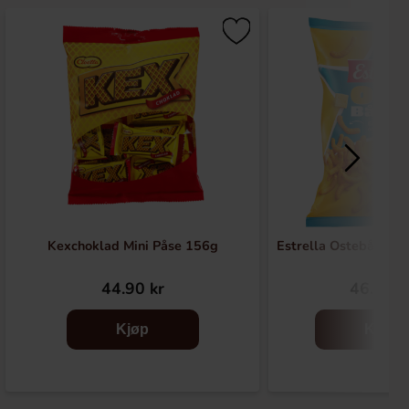
Kexchoklad Mini Påse 156g
Estrella Ostebåter 
44.90 kr
46.90 k
Kjøp
Kjøp