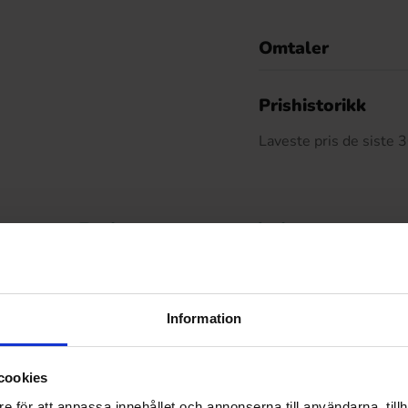
Omtaler
De
Prishistorikk
Laveste pris de siste
Relaterte produkter
Information
cookies
e för att anpassa innehållet och annonserna till användarna, tillh