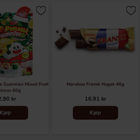
e Gummies Mixed Fruit
Marabou Fransk Nugat 46g
stmas 60g
.90 kr
16.91 kr
Kjøp
Kjøp