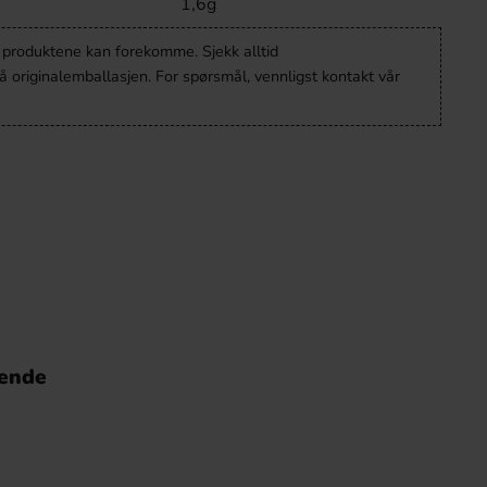
1,6g
v produktene kan forekomme. Sjekk alltid
 originalemballasjen. For spørsmål, vennligst kontakt vår
nende