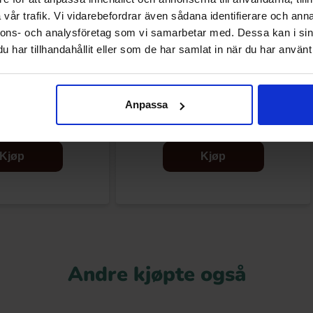
vår trafik. Vi vidarebefordrar även sådana identifierare och anna
nnons- och analysföretag som vi samarbetar med. Dessa kan i sin
har tillhandahållit eller som de har samlat in när du har använt 
s Paprika Flavour 75g
Lays Chips Salted 175g
Anpassa
.90 kr
36.90 kr
Kjøp
Kjøp
Andre kjøpte også