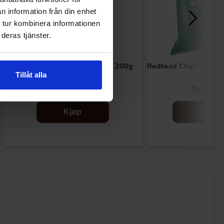
n information från din enhet
 tur kombinera informationen
deras tjänster.
The Devil Chips Mala Flavour 200g
Redhead Chips Sourcr
Tillåt alla
150g
59.90 kr
34.90 k
Kjøp
Kjøp