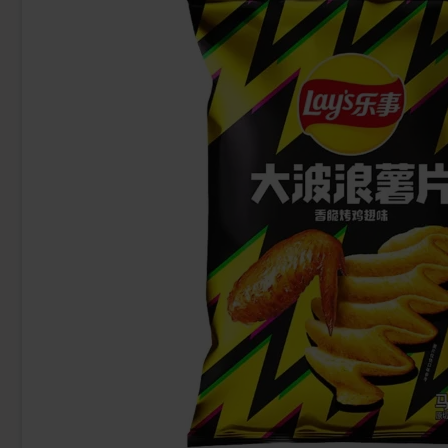
-12%
Kinder Bueno White Chokladbit 39g
Estrella Dipmi
16.91 kr
79.50 k
Köp
Köp