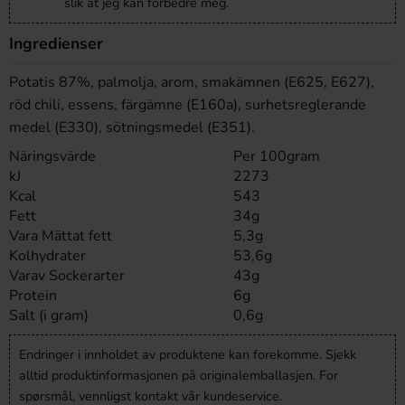
slik at jeg kan forbedre meg.
Ingredienser
Potatis 87%, palmolja, arom, smakämnen (E625, E627),
röd chili, essens, färgämne (E160a), surhetsreglerande
medel (E330), sötningsmedel (E351).
Näringsvärde
Per 100gram
kJ
2273
Kcal
543
Fett
34g
Vara Mättat fett
5,3g
Kolhydrater
53,6g
Varav Sockerarter
43g
Protein
6g
Salt (i gram)
0,6g
Endringer i innholdet av produktene kan forekomme. Sjekk
alltid produktinformasjonen på originalemballasjen. For
spørsmål, vennligst kontakt vår kundeservice.