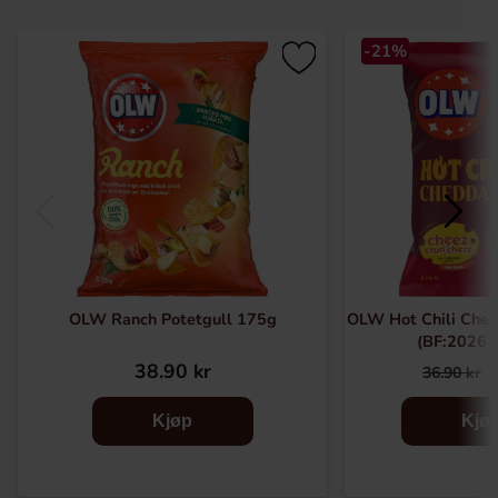
-21%
OLW Ranch Potetgull 175g
OLW Hot Chili Che
(BF:2026-
38.90 kr
36.90 kr
Kjøp
Kjø