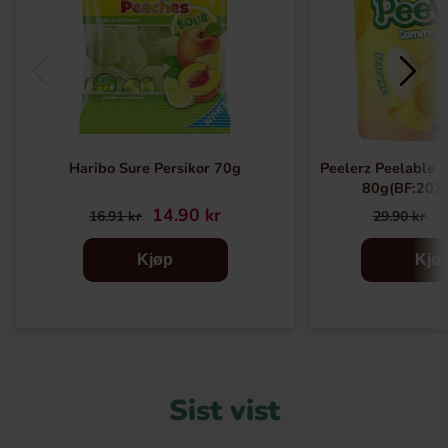
Haribo Sure Persikor 70g
Peelerz Peelable
80g(BF:202
14.90 kr
7
16.91 kr
29.90 kr
Kjøp
Kjø
Sist vist