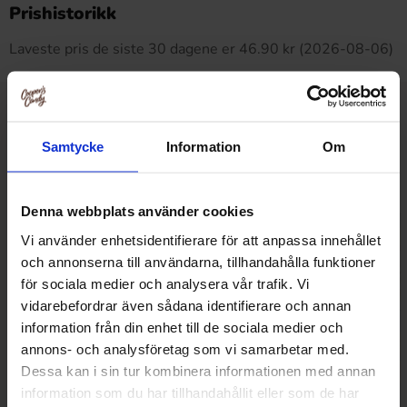
Dette produktet har ingen anmeldelser
Prishistorikk
Laveste pris de siste 30 dagene er 46.90 kr (2026-08-06)
Relaterte produkter
Samtycke
Information
Om
Denna webbplats använder cookies
Vi använder enhetsidentifierare för att anpassa innehållet
och annonserna till användarna, tillhandahålla funktioner
för sociala medier och analysera vår trafik. Vi
vidarebefordrar även sådana identifierare och annan
information från din enhet till de sociala medier och
annons- och analysföretag som vi samarbetar med.
Dessa kan i sin tur kombinera informationen med annan
information som du har tillhandahållit eller som de har