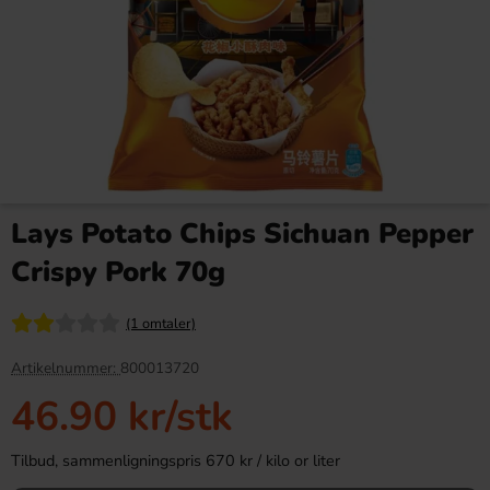
Red Bull Green Drakfrukt 25cl
Kinder Maxi 21g
Lays Potato Chips Sichuan Pepper
38.90 kr
9.90 kr
Crispy Pork 70g
Köp
Köp
(1 omtaler)
Artikelnummer:
800013720
46.90 kr
/stk
Tilbud, sammenligningspris 670 kr / kilo or liter