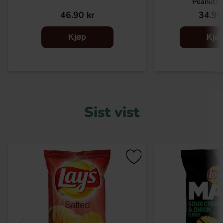
Peanuts
46.90 kr
34.90
Kjøp
Kjø
Sist vist