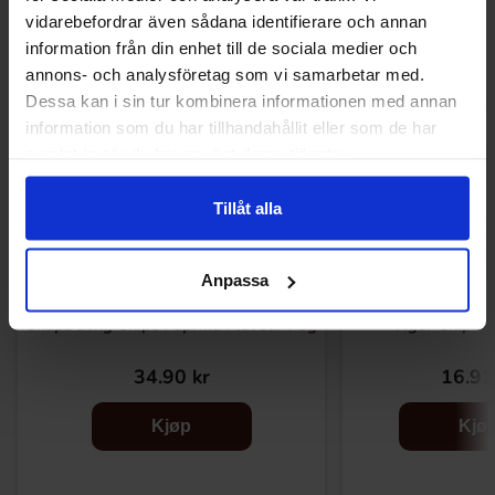
vidarebefordrar även sådana identifierare och annan
information från din enhet till de sociala medier och
annons- och analysföretag som vi samarbetar med.
Dessa kan i sin tur kombinera informationen med annan
information som du har tillhandahållit eller som de har
samlat in när du har använt deras tjänster.
Tillåt alla
Anpassa
Chapz Long Chips Paprika Flavour 75g
Tiger Chips 
34.90 kr
16.91
Kjøp
Kjø