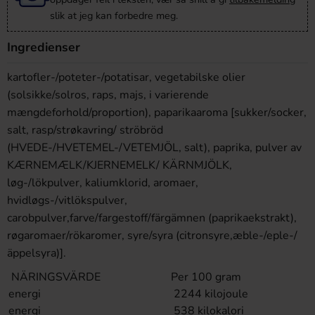
slik at jeg kan forbedre meg.
Ingredienser
kartofler-/poteter-/potatisar, vegetabilske olier
(solsikke/solros, raps, majs, i varierende
mængdeforhold/proportion), paparikaaroma [sukker/socker,
salt, rasp/strøkavring/ ströbröd
(HVEDE-/HVETEMEL-/VETEMJÖL, salt), paprika, pulver av
KÆRNEMÆLK/KJERNEMELK/ KÄRNMJÖLK,
løg-/lökpulver, kaliumklorid, aromaer,
hvidløgs-/vitlökspulver,
carobpulver,farve/fargestoff/färgämnen (paprikaekstrakt),
røgaromaer/rökaromer, syre/syra (citronsyre,æble-/eple-/
äppelsyra)].
NÄRINGSVÄRDE
Per 100 gram
energi
2244 kilojoule
energi
538 kilokalori