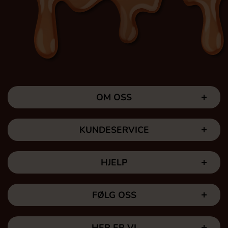
OM OSS
KUNDESERVICE
HJELP
FØLG OSS
HER ER VI