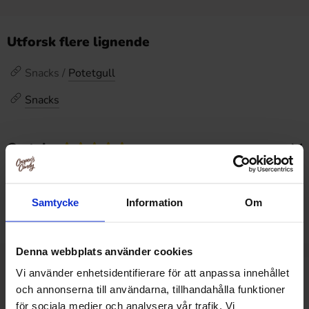
Utforsk flere lignende
Snacks /
Potetgull
Snacks
Omtaler
Dette produktet har ingen anmeldelser
Prishistorikk
Samtycke
Information
Om
Laveste pris de siste 30 dagene er 36.90 kr (2026-08-08)
Denna webbplats använder cookies
Vi använder enhetsidentifierare för att anpassa innehållet
Relaterte produkter
och annonserna till användarna, tillhandahålla funktioner
för sociala medier och analysera vår trafik. Vi