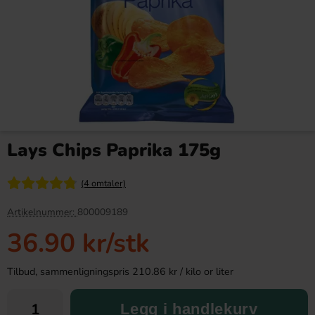
Red Bull Green Drakfrukt 25cl
Mountain DEW 33cl
Lays Chips Paprika 175g
38.90 kr
21.90 kr
(4 omtaler)
Köp
Köp
Artikelnummer:
800009189
36.90 kr
/stk
Tilbud, sammenligningspris 210.86 kr / kilo or liter
Legg i handlekurv