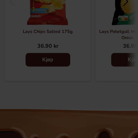
Lays Chips Salted 175g
Lays Potetgull Ma
Onion 
36.90 kr
36.90
Kjøp
Kjø