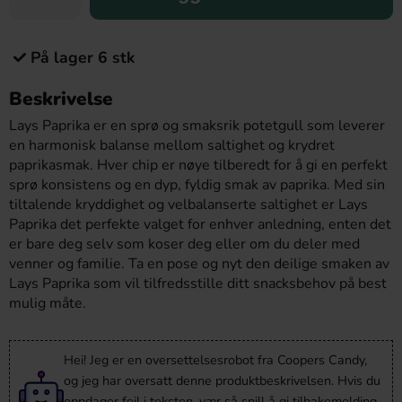
På lager 6 stk
Beskrivelse
Lays Paprika er en sprø og smaksrik potetgull som leverer
en harmonisk balanse mellom saltighet og krydret
paprikasmak. Hver chip er nøye tilberedt for å gi en perfekt
sprø konsistens og en dyp, fyldig smak av paprika. Med sin
tiltalende kryddighet og velbalanserte saltighet er Lays
Paprika det perfekte valget for enhver anledning, enten det
er bare deg selv som koser deg eller om du deler med
venner og familie. Ta en pose og nyt den deilige smaken av
Lays Paprika som vil tilfredsstille ditt snacksbehov på best
mulig måte.
Hei! Jeg er en oversettelsesrobot fra Coopers Candy,
og jeg har oversatt denne produktbeskrivelsen. Hvis du
oppdager feil i teksten, vær så snill å gi
tilbakemelding