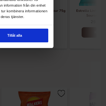
n information från din enhet
Chapz Long Chips Paprika Flavour 75g
Estrella Linfrøchi
 tur kombinera informationen
Sourcream 
deras tjänster.
34.90 kr
29.90 k
Kjøp
Kjøp
Tillåt alla