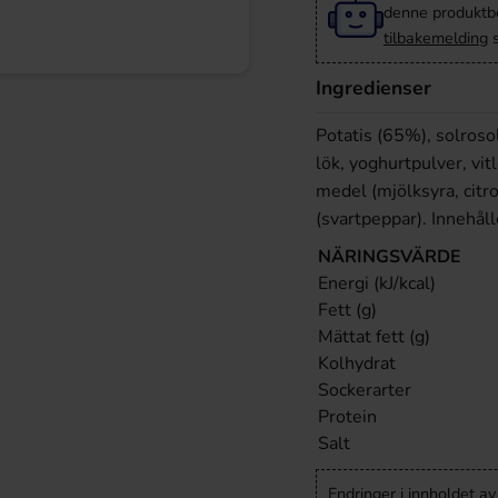
denne produktbes
tilbakemelding
s
Ingredienser
Potatis (65%), solrosol
lök, yoghurtpulver, vi
medel (mjölksyra, citro
(svartpeppar). Innehål
NÄRINGSVÄRDE
Energi (kJ/kcal)
Fett (g)
Mättat fett (g)
Kolhydrat
Sockerarter
Protein
Salt
Endringer i innholdet a