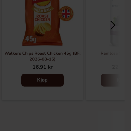
Walkers Chips Roast Chicken 45g (BF:
Ramlösa Solbæ
2026-08-15)
16.91 kr
22.90 k
Kjøp
Kjøp