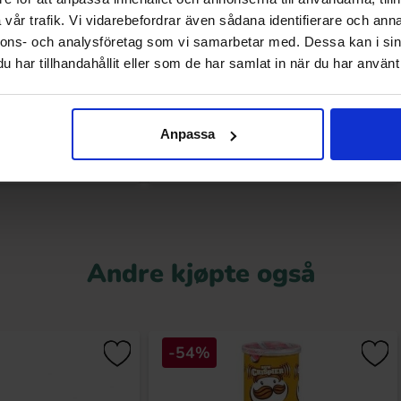
vår trafik. Vi vidarebefordrar även sådana identifierare och anna
ips Tomat 70g
Lantchips Chips Grill Rifflet 200g
nnons- och analysföretag som vi samarbetar med. Dessa kan i sin
har tillhandahållit eller som de har samlat in när du har använt 
.91 kr
34.90 kr
Kjøp
Kjøp
Anpassa
Andre kjøpte også
-54%