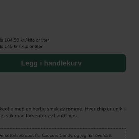
-24%
 184.50 kr / kilo or liter
 145 kr / kilo or liter
Legg i handlekurv
Coca-Cola Zero Sugar 33cl x 20st (helt
Kinder Maxi
brett)
349.90 kr
9.90 kr
458 kr
ikkeolje med en herlig smak av rømme. Hver chip er unik i
rø, slik man forventer av LantChips.
Köp
Köp
versettelsesrobot fra Coopers Candy, og jeg har oversatt