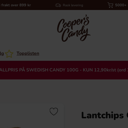
i frakt over 899 kr
5000+ a
Rask levering
lg
Topplisten
ALLPRIS PÅ SWEDISH CANDY 100G - KUN 12,90kr/st (ord 
Lantchips
Heading