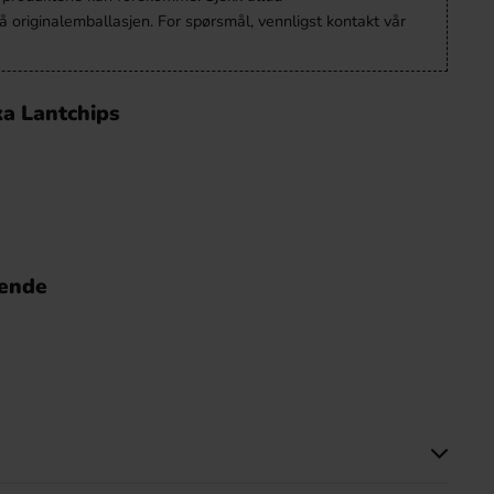
 originalemballasjen. For spørsmål, vennligst kontakt vår
ka Lantchips
nende