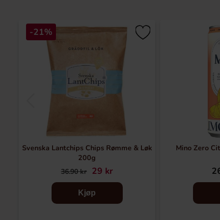
-21%
Svenska Lantchips Chips Rømme & Løk
Mino Zero Cit
200g
29 kr
26
36.90 kr
Kjøp