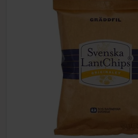
Milky Way Twin 43g
Fizzy
14.90 kr
36
Köp
Köp