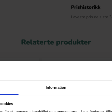
De
Prishistorikk
Laveste pris de siste
Relaterte produkter
Information
cookies
e för att anpassa innehållet och annonserna till användarna, tillh