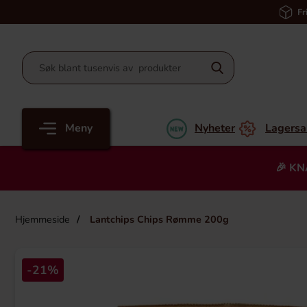
Fr
Meny
Nyheter
Lagersa
🎉 KN
Hjemmeside
Lantchips Chips Rømme 200g
-21%