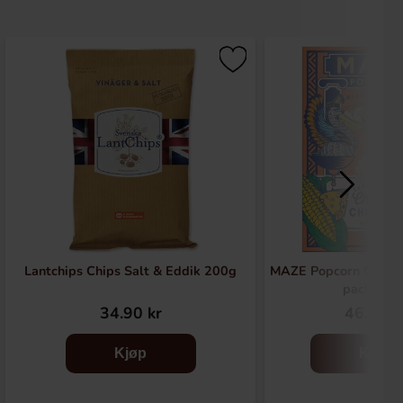
Lantchips Chips Salt & Eddik 200g
MAZE Popcorn Chees
pack 240
34.90 kr
46.90 k
Kjøp
Kjøp