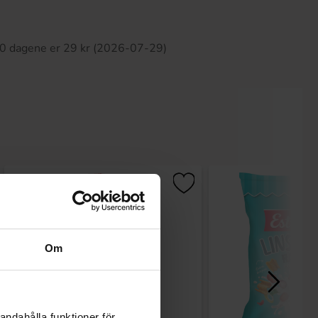
tte produktet har ingen anmeldelser
 30 dagene er 29 kr (2026-07-29)
Om
andahålla funktioner för