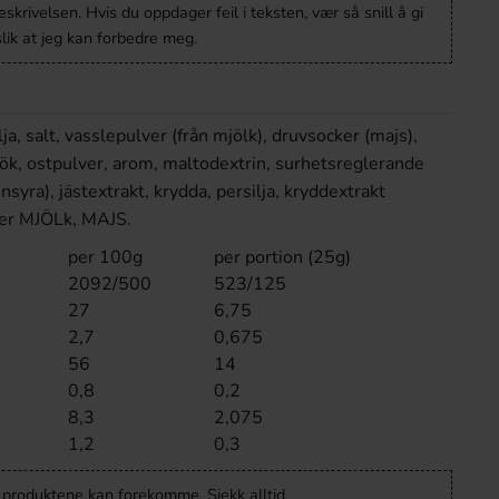
krivelsen. Hvis du oppdager feil i teksten, vær så snill å gi
lik at jeg kan forbedre meg.
ja, salt, vasslepulver (från mjölk), druvsocker (majs),
tlök, ostpulver, arom, maltodextrin, surhetsreglerande
nsyra), jästextrakt, krydda, persilja, kryddextrakt
ler MJÖLk, MAJS.
per 100g
per portion (25g)
2092/500
523/125
27
6,75
2,7
0,675
56
14
0,8
0,2
8,3
2,075
1,2
0,3
v produktene kan forekomme. Sjekk alltid