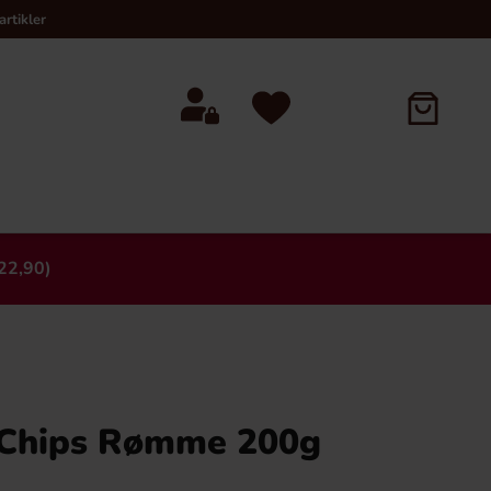
rtikler
22,90)
×
 Chips Rømme 200g