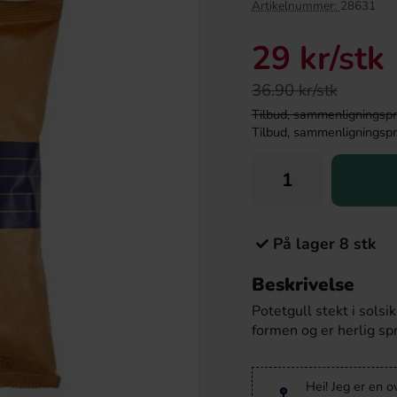
Artikelnummer:
28631
-55%
29 kr
/stk
36.90 kr/stk
Tilbud, sammenligningspris
Tilbud, sammenligningspris
På lager 8 stk
 Bottle 3kg
Malaco Gott & Blandat 50g
Beskrivelse
9.90 kr
4.90 kr
10.90 kr
Potetgull stekt i sols
formen og er herlig sp
Köp
Hei! Jeg er en o