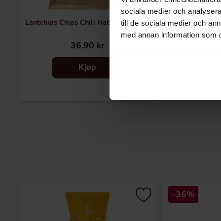
sociala medier och analysera 
Lantchips Chips Chili Habanero 200g
Tiger Ch
till de sociala medier och a
med annan information som du 
36.90 kr
16
Kjøp
-36%