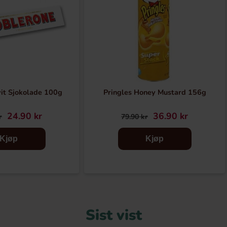
it Sjokolade 100g
Pringles Honey Mustard 156g
24.90 kr
36.90 kr
r
79.90 kr
Kjøp
Kjøp
Sist vist