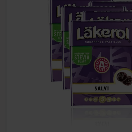
Polly Ahlgrens Bilar 100g
Super Gum Lol
38.90 kr
12
Köp
Köp