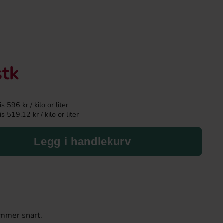
stk
 596 kr / kilo or liter
 519.12 kr / kilo or liter
Legg i handlekurv
Sun Lolly Ice Lollies Ananas 520g
Samyang Buldak Carbo
Flavor Ramen
59.90 kr
38.90 k
Köp
Köp
mmer snart.