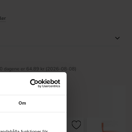
ler
tte produktet har ingen anmeldelser
 30 dagene er 64.89 kr (2026-08-08)
Om
andahålla funktioner för