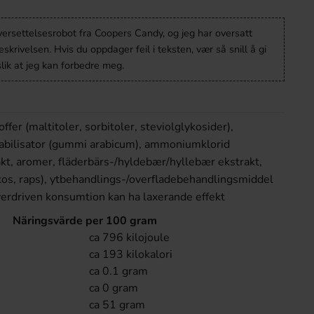
versettelsesrobot fra Coopers Candy, og jeg har oversatt
krivelsen. Hvis du oppdager feil i teksten, vær så snill å gi
lik at jeg kan forbedre meg.
er (maltitoler, sorbitoler, steviolglykosider),
tabilisator (gummi arabicum), ammoniumklorid
rakt, aromer, fläderbärs-/hyldebær/hyllebær ekstrakt,
okos, raps), ytbehandlings-/overfladebehandlingsmiddel
verdriven konsumtion kan ha laxerande effekt
Näringsvärde per 100 gram
ca 796 kilojoule
ca 193 kilokalori
ca 0.1 gram
ca 0 gram
ca 51 gram