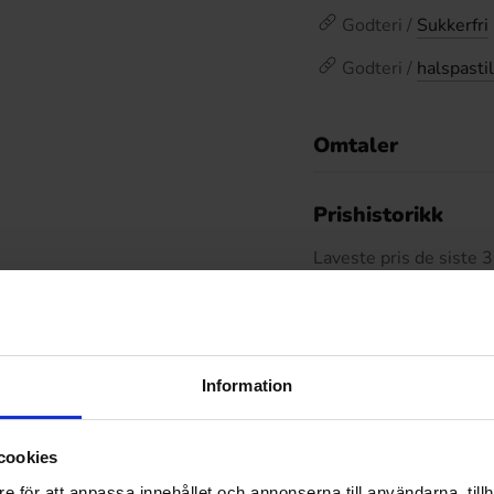
Godteri /
Sukkerfri
Godteri /
halspastil
Omtaler
De
Prishistorikk
Laveste pris de siste
Relaterte produkter
Information
cookies
e för att anpassa innehållet och annonserna till användarna, tillh