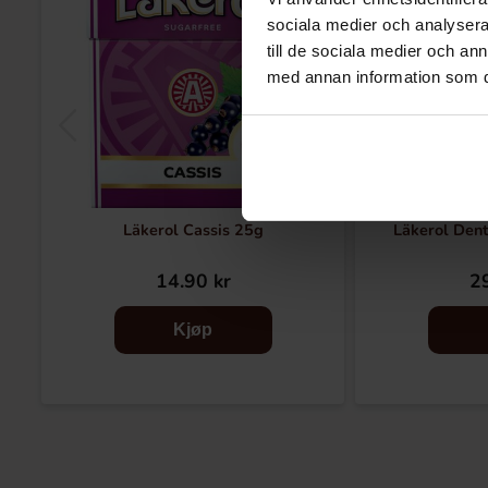
sociala medier och analysera 
till de sociala medier och a
med annan information som du 
Läkerol Cassis 25g
Läkerol Den
14.90 kr
29
Kjøp