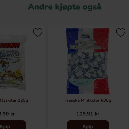
Andre kjøpte også
åsskitar 125g
Franska Mintkolor 600g
.90 kr
109.91 kr
Kjøp
Kjøp