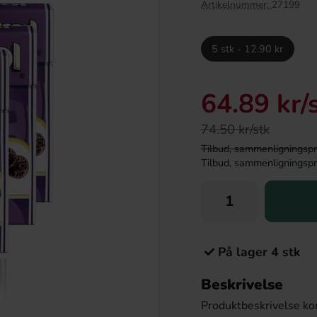
Artikelnummer:
27199
5 stk - 12.90 kr
64.89 kr
/
74.50 kr/stk
Tilbud, sammenligningspris
Tilbud, sammenligningspris
lipop Gum Mix 53st
Läkerol Salmiak 25g
9.90 kr
14.90 kr
På lager 4 stk
Köp
Beskrivelse
Produktbeskrivelse ko