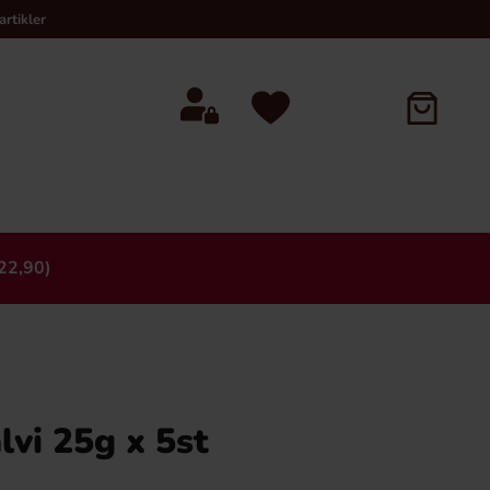
rtikler
22,90)
×
lvi 25g x 5st