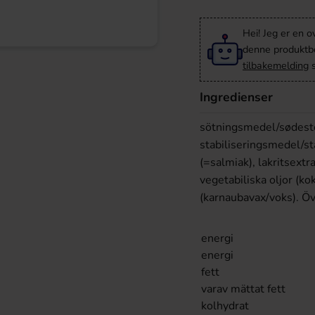
Hei! Jeg er en o
denne produktbes
tilbakemelding
s
Ingredienser
sötningsmedel/sødestoff
stabiliseringsmedel/s
(=salmiak), lakritsext
vegetabiliska oljor (k
(karnaubavax/voks). Ö
energi
energi
fett
varav mättat fett
kolhydrat