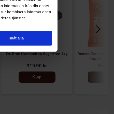
n information från din enhet
 tur kombinera informationen
deras tjänster.
Tillåt alla
De Bron Muntendrop Sugarfree 1kg
Reeses Zero Sugar P
Cup Miniature
319.90 kr
94.90 k
Kjøp
Kjøp