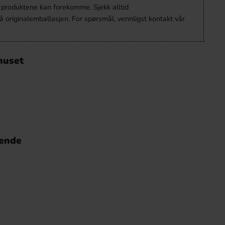
v produktene kan forekomme. Sjekk alltid
 originalemballasjen. For spørsmål, vennligst kontakt vår
huset
nende