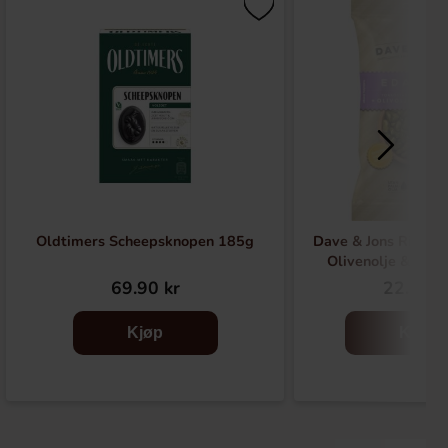
Oldtimers Scheepsknopen 185g
Dave & Jons Riste
Olivenolje & Hav
69.90 kr
22.90 k
Kjøp
Kjøp