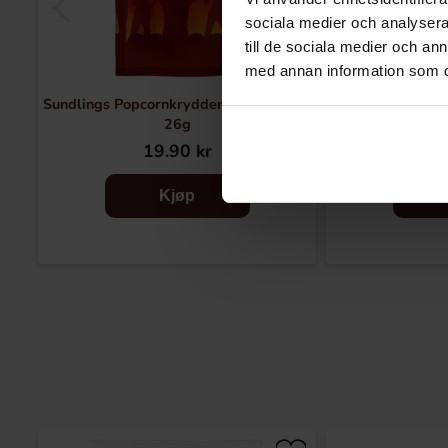
sociala medier och analysera 
till de sociala medier och a
med annan information som du 
Sundlings Popcornkrydder Chili Cheese
Popcornkry
26g
19.90 kr
46
Kjøp