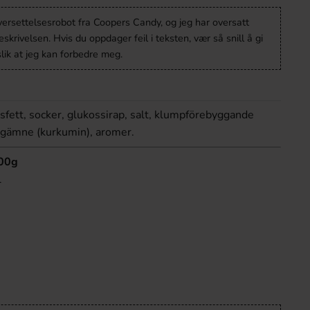
versettelsesrobot fra Coopers Candy, og jeg har oversatt
krivelsen. Hvis du oppdager feil i teksten, vær så snill å gi
lik at jeg kan forbedre meg.
osfett, socker, glukossirap, salt, klumpförebyggande
ärgämne (kurkumin), aromer.
100g
l