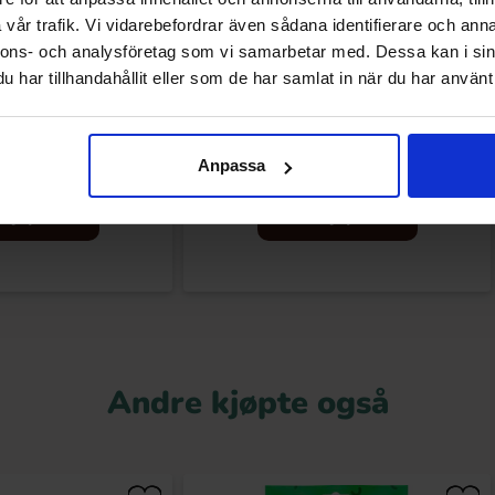
vår trafik. Vi vidarebefordrar även sådana identifierare och anna
nnons- och analysföretag som vi samarbetar med. Dessa kan i sin
har tillhandahållit eller som de har samlat in när du har använt 
dda Cheddar 40g
Frisia Twister Mallows 17.5g x
10st(BF:2026-05-31)
.90 kr
16.91 kr
Anpassa
24.90 kr
Kjøp
Kjøp
Andre kjøpte også