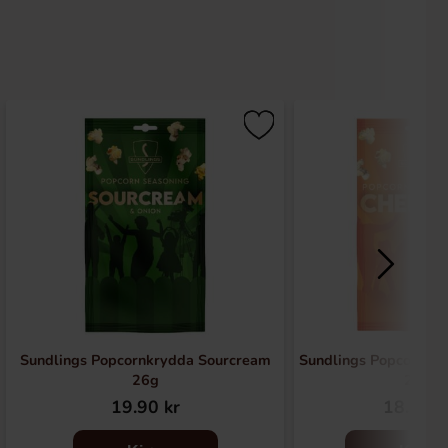
Sundlings Popcornkrydda Sourcream
Sundlings Popcornkr
26g
26g
19.90 kr
18.89 k