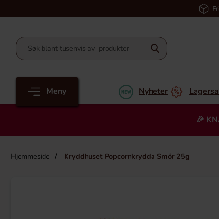
Fr
Meny
Nyheter
Lagersa
🎉 KN
Hjemmeside
Kryddhuset Popcornkrydda Smör 25g