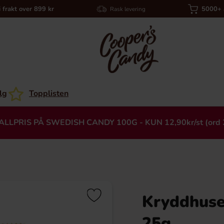
i frakt over 899 kr
5000+ a
Rask levering
lg
Topplisten
ALLPRIS PÅ SWEDISH CANDY 100G - KUN 12,90kr/st (ord 
Kryddhuse
Heading
25g