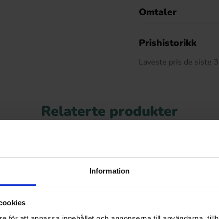
Omtaler
De
Prishistorikk
Laveste pris de siste
Relaterte produkter
-32%
Information
cookies
e för att anpassa innehållet och annonserna till användarna, tillh