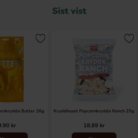
Sist vist
ornkrydda Butter 26g
Kryddhuset Popcornkrydda Ranch 25g
.90 kr
18.89 kr