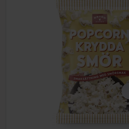
Daim Mini 1kg
Red Bull Gre
249.90 kr
38
Köp
Köp