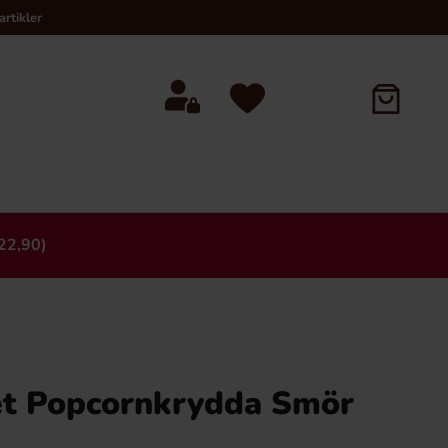
rtikler
22,90)
×
t Popcornkrydda Smör