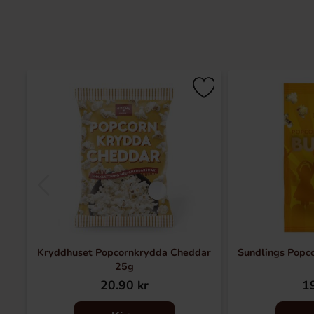
Kryddhuset Popcornkrydda Cheddar
Sundlings Popc
25g
20.90 kr
19