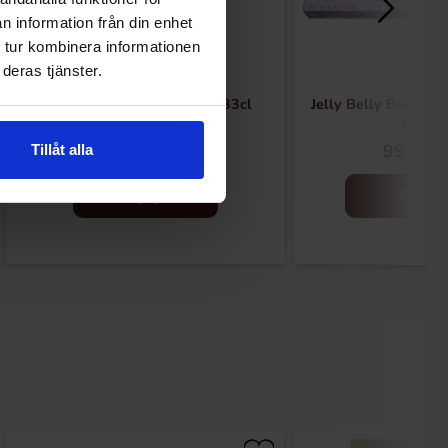
n information från din enhet
 tur kombinera informationen
deras tjänster.
Mino Zero Limonata Citron 33cl
Jelly Belly Bubble T
125g
26.90 kr
99.90 k
Tillåt alla
Kjøp
Kjøp