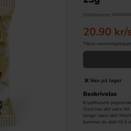
Artikelnummer:
80000846
20.90 kr
/
Tilbud, sammenligningspris
Ikke på lager
en Drakfrukt 25cl
Kinder Maxi 21g
Beskrivelse
.90 kr
9.90 kr
Kryddhusets popcornkry
Visst kan det være lit
Köp
lenger være det! Med
kommer du aldri til å v