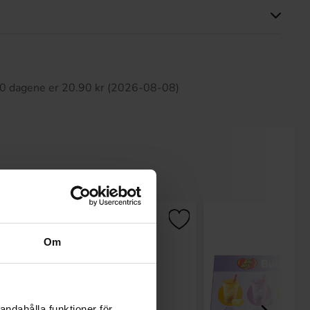
tte produktet har ingen anmeldelser
 30 dagene er 20.90 kr (2026-08-08)
Om
andahålla funktioner för