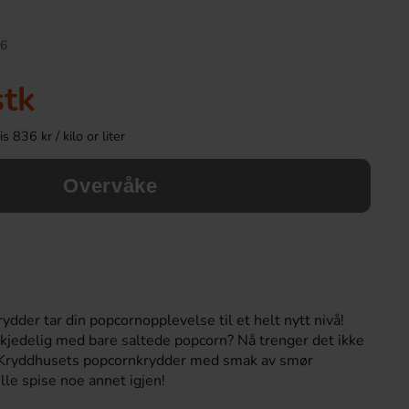
Ny!
6
stk
 836 kr / kilo or liter
Overvåke
Kinder Joy Super Mario 20g
Ronny & Ragge Buttc
Korv med brö
28.90 kr
36.90 k
dder tar din popcornopplevelse til et helt nytt nivå!
t kjedelig med bare saltede popcorn? Nå trenger det ikke
Köp
Köp
 Kryddhusets popcornkrydder med smak av smør
ille spise noe annet igjen!