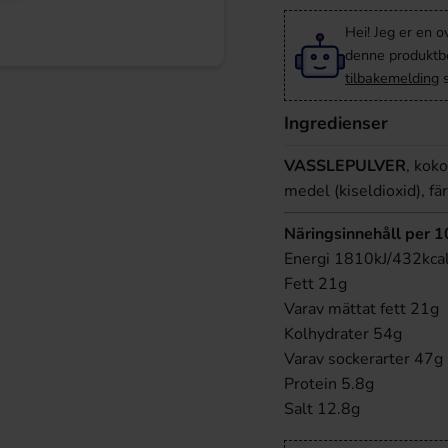
Hei! Jeg er en o
denne produktbes
tilbakemelding
s
Ingredienser
VASSLEPULVER
, kok
medel (kiseldioxid), f
Näringsinnehåll per 
Energi 1810kJ/432kca
Fett 21g
Varav mättat fett 21g
Kolhydrater 54g
Varav sockerarter 47g
Protein 5.8g
Salt 12.8g