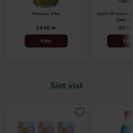
Pommac 33cl
Spirit Of Sweden 
Soda 3
24.90 kr
29.90
Kjøp
Kjø
Sist vist