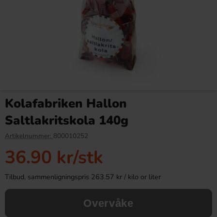
Estrella Potetgull Salt &
Dippies Fruit Dips Mango
Eddik 175g
Torkad Frukt 100g
Kolafabriken Hallon
34.90 kr
46.90 kr
Saltlakritskola 140g
Köp
Köp
Artikelnummer:
800010252
36.90 kr
/stk
Tilbud, sammenligningspris 263.57 kr / kilo or liter
Overvåke