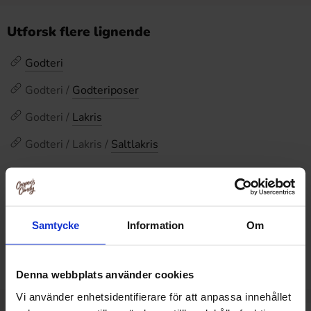
Utforsk flere lignende
Godteri
Godteri /
Godteriposer
Godteri /
Lakris
Godteri / Lakris /
Saltlakris
Omtaler
Samtycke
Information
Om
Dette produktet har ingen anmeldelser
Prishistorikk
Laveste pris de siste 30 dagene er 36.90 kr (2026-08-07)
Denna webbplats använder cookies
Vi använder enhetsidentifierare för att anpassa innehållet