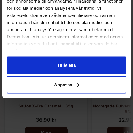
och annonserna till användarna, tillhandahålla funktioner
Relaterte produkter
för sociala medier och analysera vår trafik. Vi
vidarebefordrar även sådana identifierare och annan
information från din enhet till de sociala medier och
annons- och analysföretag som vi samarbetar med.
Dessa kan i sin tur kombinera informationen med annan
information som du har tillhandahållit eller som de har
samlat in när du har använt deras tjänster.
Tillåt alla
Anpassa
Sallos X-Tra Caramel 135g
Norregade Pulverfy
85g
36.90 kr
22.90