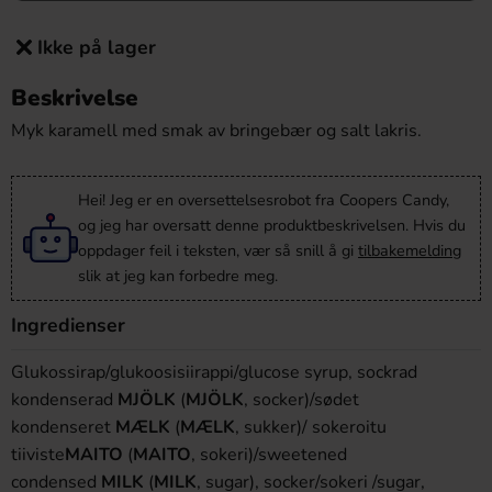
Ikke på lager
Beskrivelse
Myk karamell med smak av bringebær og salt lakris.
Hei! Jeg er en oversettelsesrobot fra Coopers Candy,
og jeg har oversatt denne produktbeskrivelsen. Hvis du
oppdager feil i teksten, vær så snill å gi
tilbakemelding
slik at jeg kan forbedre meg.
Ingredienser
Glukossirap/glukoosisiirappi/glucose syrup, sockrad
kondenserad
MJÖLK
(
MJÖLK
, socker)/sødet
kondenseret
MÆLK
(
MÆLK
, sukker)/ sokeroitu
tiiviste
MAITO
(
MAITO
, sokeri)/sweetened
condensed
MILK
(
MILK
, sugar), socker/sokeri /sugar,