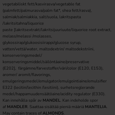
vegetabiliskt fett/kasvirasva/vegetable fat
(palmfett/palmurasva/palm fat*, shea fett/rasva),
salmiak/salmiakkia, salt/suola, lakritspasta
/lakritsitahna/liquorice
paste [lakritsextrakt/lakritsijuuriuute/liquorice root extract,
melass/melassi /molasses,
glykossirap/glukoosisiirappi/glucose syrup,
vatten/vettä/water, maltodextrin/ maltodekstriini,
konserveringsmedel/
konserveringsmiddel/säilöntäaine/preservative
(E202], färgämne/farvestoffer/väri/color (E120, E153),
aromer/ aromit/flavorings,
emulgeringsmedel/emulgator/emulgointiaine/emulsifier
E322 (lecitin/lecithin /lesitiini), surhetsreglerande
medel/happamuudensäätöaine/acidity regulator (E330).
Kan innehålla spår av
MANDEL
. Kan indeholde spor
af
MANDLER
. Saattaa sisältää pieniä määriä
MANTELIA
.
May contain traces of
ALMONDS
.