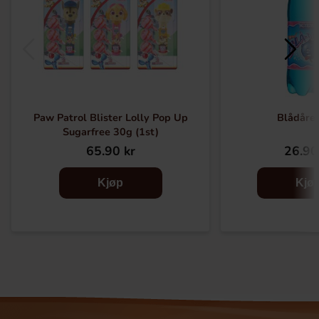
Paw Patrol Blister Lolly Pop Up
Blådåre 
Sugarfree 30g (1st)
65.90 kr
26.90
Kjøp
Kjø