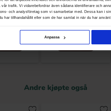
vår trafik. Vi vidarebefordrar även sådana identifierare och anna
nnons- och analysföretag som vi samarbetar med. Dessa kan i sin
har tillhandahållit eller som de har samlat in när du har använt 
a Lakritskula 100g
Liking Fruktkolor 130g
.90 kr
19.90 kr
Anpassa
Kjøp
Kjøp
Andre kjøpte også