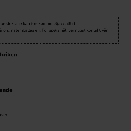
v produktene kan forekomme. Sjekk alltid
 originalemballasjen. For spørsmål, vennligst kontakt vår
abriken
nende
oser