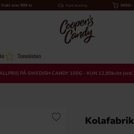
i frakt over 899 kr
5000+ a
Rask levering
lg
Topplisten
ALLPRIS PÅ SWEDISH CANDY 100G - KUN 12,90kr/st (ord 
Kolafabri
Heading