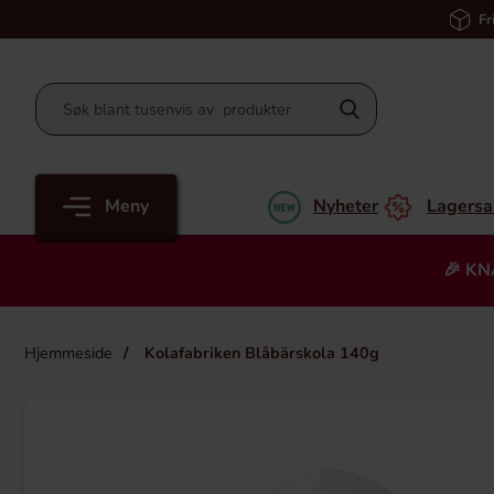
Fr
Meny
Nyheter
Lagersa
🎉 KN
Hjemmeside
Kolafabriken Blåbärskola 140g