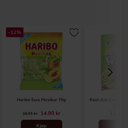
-12%
Haribo Sure Persikor 70g
Kool-Aid Soft Drin
Apple
14.90 kr
11.99 k
16.91 kr
Kjøp
Kjøp