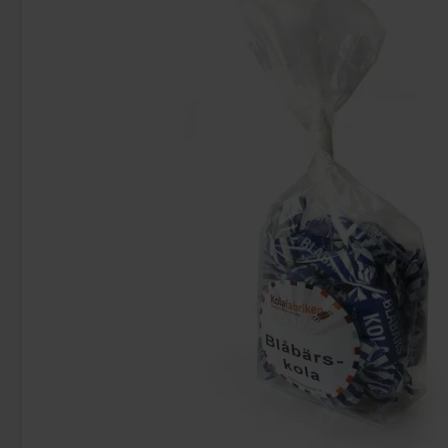
Pringles Salt och Vinegar 165g
Dave & Jons Dad
44.90 kr
34
Köp
Köp