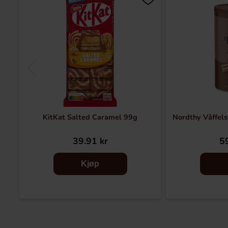
KitKat Salted Caramel 99g
Nordthy Våffelst
39.91 kr
59
Kjøp