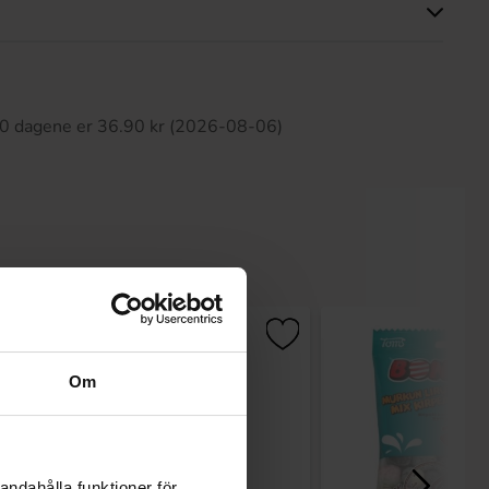
tte produktet har ingen anmeldelser
 30 dagene er 36.90 kr (2026-08-06)
Om
andahålla funktioner för