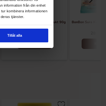
n information från din enhet
 tur kombinera informationen
deras tjänster.
de Bron Sockerfri Gräddkola Frukt 90g
BonBon Sura Kissmyr
36.90 kr
28.90 k
Tillåt alla
Kjøp
Kjøp