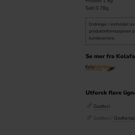
Protein 1.9g
Salt 0.78g
Endringer i innholdet a
produktinformasjonen på
kundeservice.
Se mer fra Kolaf
Utforsk flere lig
Godteri
Godteri /
Godterip