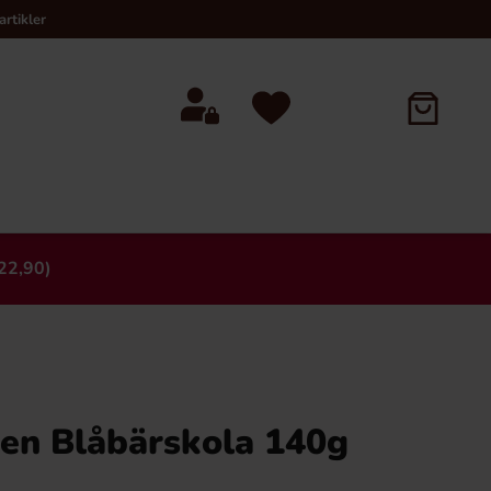
rtikler
22,90)
×
ken Blåbärskola 140g