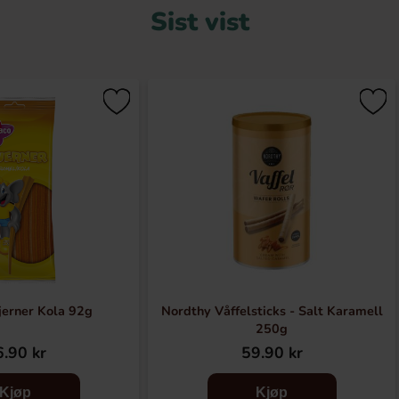
Sist vist
jerner Kola 92g
Nordthy Våffelsticks - Salt Karamell
250g
.90 kr
59.90 kr
Kjøp
Kjøp