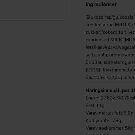
Ingredienser
Glukossirap/glukoosisi
kondenserad
MJÖLK
(
sukker)/sokeroitu tiivi
condensed
MILK
(
MIL
fett/kasvirasva/vegetab
salt/suola, aromer/arom
E160a), surhetsregler
(E330). Kan innehålla 
Saattaa sisältää pieni
Näringsinnehåll per 
Energi 1760kJ/417kca
Fett 11g
Varav mättat fett 5.8g
Kolhydrater 78g
Varav sockerarter 56g