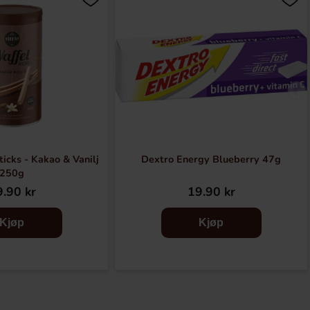
icks - Kakao & Vanilj
Dextro Energy Blueberry 47g
250g
.90 kr
19.90 kr
Kjøp
Kjøp