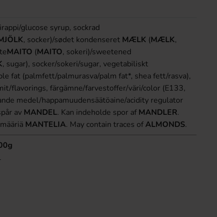
irappi/glucose syrup, sockrad
MJÖLK
, socker)/sødet kondenseret
MÆLK
(
MÆLK
,
ste
MAITO
(
MAITO
, sokeri)/sweetened
K
, sugar), socker/sokeri/sugar, vegetabiliskt
le fat (palmfett/palmurasva/palm fat*, shea fett/rasva),
it/flavorings, färgämne/farvestoffer/väri/color (E133,
ande medel/happamuudensäätöaine/acidity regulator
spår av
MANDEL
. Kan indeholde spor af
MANDLER
.
ä määriä
MANTELIA
. May contain traces of
ALMONDS
.
100g
l