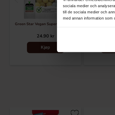
sociala medier och analysera 
till de sociala medier och a
med annan information som du 
Green Star Vegan Super Sour 100g
Narr Salt Kol
24.90 kr
28
Kjøp