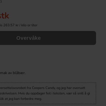
3
Ny!
stk
 263.57 kr / kilo or liter
Overvåke
IRN-BRU Winter Bru Spiced Ginger &
Sunshine Delight Swe
Cinnamon 33cl
Mango 10
mak av blåbær.
26.90 kr
38.90 k
versettelsesrobot fra Coopers Candy, og jeg har oversatt
Köp
Köp
krivelsen. Hvis du oppdager feil i teksten, vær så snill å gi
lik at jeg kan forbedre meg.