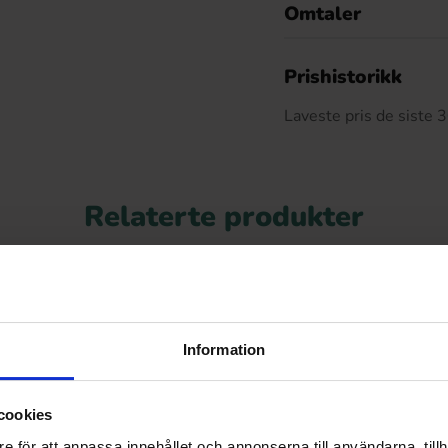
Omtaler
De
Prishistorikk
Laveste pris de siste
Relaterte produkter
Information
cookies
e för att anpassa innehållet och annonserna till användarna, tillh