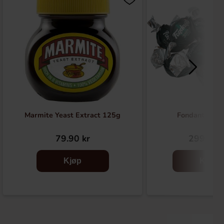
Marmite Yeast Extract 125g
Fondante Min
79.90 kr
299.90 
Kjøp
Kjøp