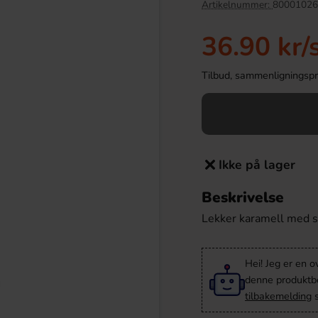
Artikelnummer:
80001026
36.90 kr
/
Tilbud, sammenligningspris
Ikke på lager
Beskrivelse
ler Ginger Bread 125g
Red Bull Green Drakfrukt 25cl
Lekker karamell med s
.90 kr
38.90 kr
Hei! Jeg er en o
Köp
denne produktbes
tilbakemelding
s