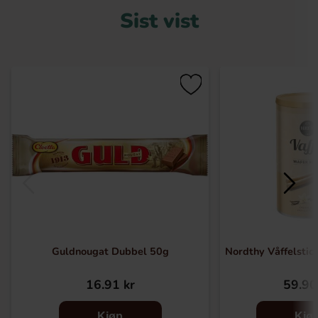
Sist vist
Guldnougat Dubbel 50g
Nordthy Våffelstick
16.91 kr
59.90
Kjøp
Kjø