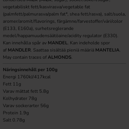
vegetabiliskt fett/kasvirasva/vegetable fat
(palmfett/palmurasva/palm fat*, shea fett/rasva), salt/suola,
aromer/aromit/flavorings, färgämne/farvestoffer/väri/color
(E133, E160a), surhetsreglerande
medel/happamuudensäätöaine/acidity regulator (E330).
Kan innehålla spår av
MANDEL
. Kan indeholde spor
af
MANDLER
. Saattaa sisältää pieniä määriä
MANTELIA
.
May contain traces of
ALMONDS
.
Näringsinnehåll per 100g
Energi 1760kJ/417kcal
Fett 11g
Varav mättat fett 5.8g
Kolhydrater 78g
Varav sockerarter 56g
Protein 1.9g
Salt 0.78g