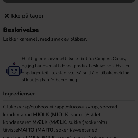
Ikke på lager
Beskrivelse
Lekker karamell med smak av blåbær.
Hei! Jeg er en oversettelsesrobot fra Coopers Candy,
og jeg har oversatt denne produktbeskrivelsen. Hvis du
oppdager feil i teksten, vær så snill å gi
tilbakemelding
slik at jeg kan forbedre meg.
Ingredienser
Glukossirap/glukoosisiirappi/glucose syrup, sockrad
kondenserad
MJÖLK
(
MJÖLK
, socker)/sødet
kondenseret
MÆLK
(
MÆLK
, sukker)/sokeroitu
tiiviste
MAITO
(
MAITO
, sokeri)/sweetened
condensed
MILK
(
MILK
, sugar), socker/sokeri/sugar,