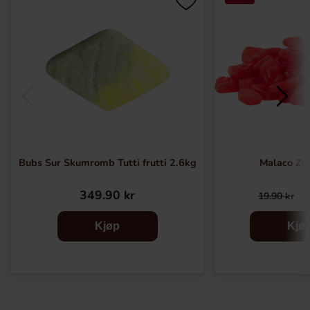
Bubs Sur Skumromb Tutti frutti 2.6kg
Malaco Zo
349.90 kr
7
19.90 kr
Kjøp
Kjø