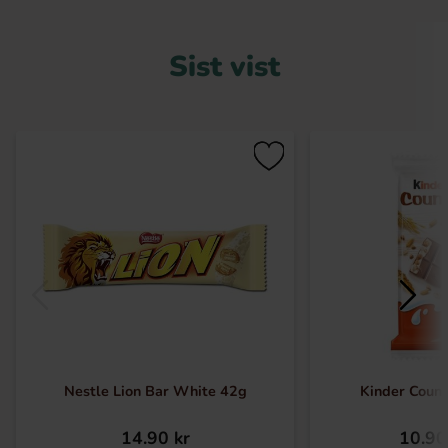
Sist vist
Nestle Lion Bar White 42g
Kinder Count
14.90 kr
10.90