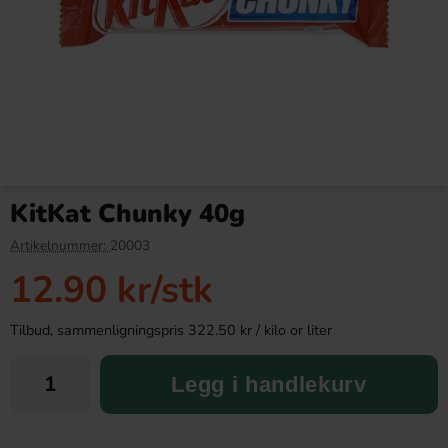
Hockeypulver Jordgubb 12g
Vegemite Yeast Extract 220g
KitKat Chunky 40g
11.99 kr
89.90 kr
Artikelnummer:
20003
12.90 kr
/stk
Köp
Köp
Tilbud, sammenligningspris 322.50 kr / kilo or liter
Legg i handlekurv