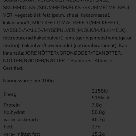
Socker/Sukker, VETEMJÖL/HVEDE-/HVETEMEL,
SKUMMJÖLKS-/SKUMMETMÆLKS-/SKUMMETMELKPUL
VER, vegetabilisk fett (palm, shea), kakaomassa1
kakaosmör1, MJÖLKFETT/ MÆLKEFEDT/MELKEFETT,
VASSLE-/VALLE-/MYSEPULVER (MJÖLK/MÆLK/MELK),
fettreducerad kakaopulver1, emulgeringsmedel/emulgator
(lecitin), bakpulver/hævemiddel (natriumbicarbonat). Kan
innehålla: JORDNÖTTER/JORDNØDDER/PEANØTTER,
NÖTTER/NØDDER/NØTTER. 1Rainforest Alliance
Certified.
Näringsvärde per 100g
2158kJ
Energi
518kcal
Protein
7.8g
Kolhydrat
58.8g
varav sockerarter
46.7g
Fett
27g
varav mättat fett
15.2g