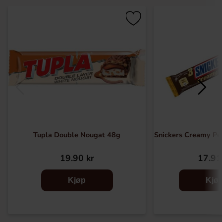
Tupla Double Nougat 48g
Snickers Creamy Pe
19.90 kr
17.91
Kjøp
Kjø