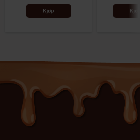
Kjøp
Kjø