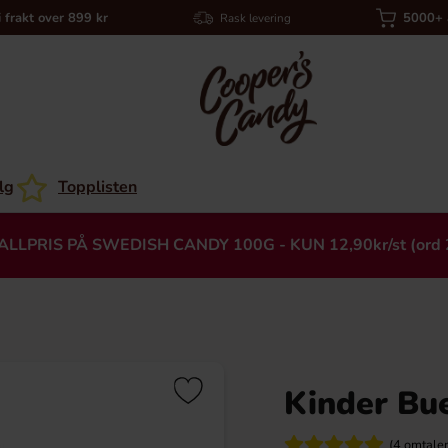
i frakt over 899 kr
5000+ a
Rask levering
lg
Topplisten
ALLPRIS PÅ SWEDISH CANDY 100G - KUN 12,90kr/st (ord 
Kinder Bu
Heading
(4 omtaler