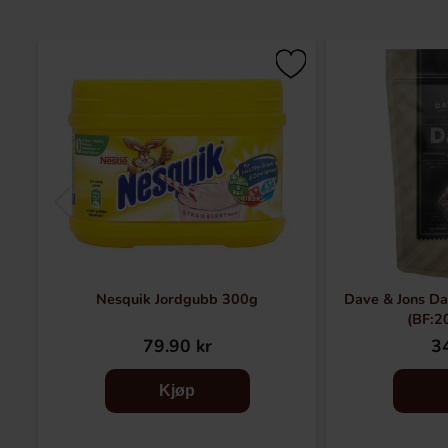
Nesquik Jordgubb 300g
Dave & Jons Da
(BF:2
79.90 kr
34
Kjøp