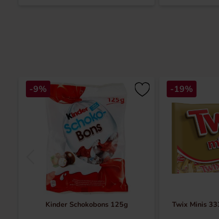
-9%
-19%
Kinder Schokobons 125g
Twix Minis 3