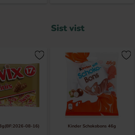
Sist vist
33g(BF:2026-08-16)
Kinder Schokobons 46g