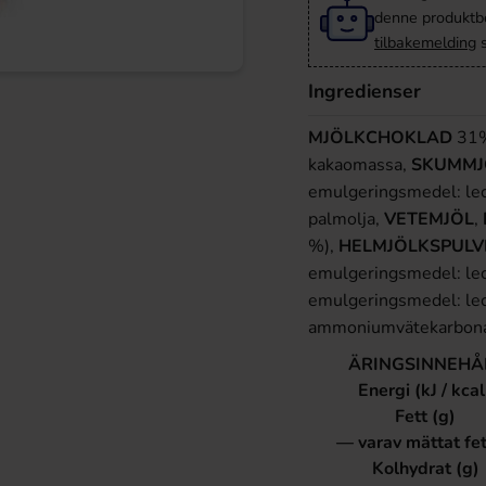
denne produktbes
tilbakemelding
s
Ingredienser
MJÖLKCHOKLAD
31%
kakaomassa,
SKUMMJ
emulgeringsmedel: leci
palmolja,
VETEMJÖL
,
%),
HELMJÖLKSPULV
emulgeringsmedel: leci
emulgeringsmedel: leci
ammoniumvätekarbonat),
ÄRINGSINNEHÅ
Energi (kJ / kcal
Fett (g)
— varav mättat fet
Kolhydrat (g)