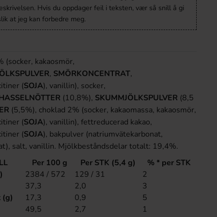
krivelsen. Hvis du oppdager feil i teksten, vær så snill å gi
lik at jeg kan forbedre meg.
 (socker, kakaosmör,
ÖLKSPULVER
,
SMÖRKONCENTRAT
,
tiner (
SOJA
), vanillin), socker,
HASSELNÖTTER
(10,8%),
SKUMMJÖLKSPULVER
(8,5
ER
(5,5%), choklad 2% (socker, kakaomassa, kakaosmör,
tiner (
SOJA
), vanillin), fettreducerad kakao,
tiner (
SOJA
), bakpulver (natriumvätekarbonat,
 salt, vanillin. Mjölkbeståndsdelar totalt: 19,4%.
LL
Per 100 g
Per STK (5,4 g)
% * per STK
)
2384 / 572
129 / 31
2
37,3
2,0
3
 (g)
17,3
0,9
5
49,5
2,7
1