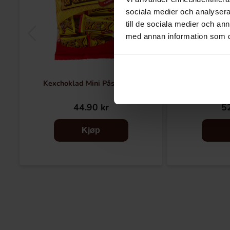
sociala medier och analysera 
till de sociala medier och a
med annan information som du 
Kexchoklad Mini Påse 156g
Marabou B
44.90 kr
52
Kjøp