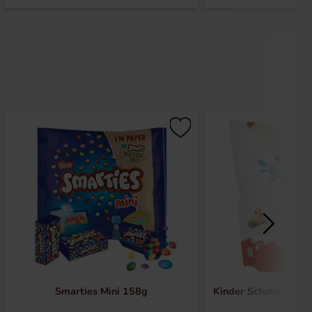
Smarties Mini 158g
Kinder Schoko-Bons