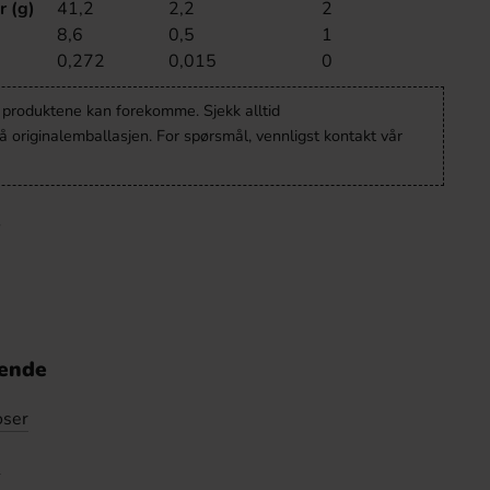
r (g)
41,2
2,2
2
8,6
0,5
1
0,272
0,015
0
v produktene kan forekomme. Sjekk alltid
 originalemballasjen. For spørsmål, vennligst kontakt vår
nende
oser
e