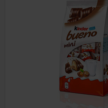
Hello Kitty Gummy Treats Fruit 88g
Red Band F
42.90 kr
23
Köp
Köp