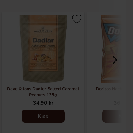
Dave & Jons Dadler Salted Caramel
Doritos Nacho Ch
Peanuts 125g
34.90 kr
36.90 k
Kjøp
Kjøp