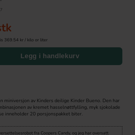
7
stk
 369.54 kr / kilo or liter
Legg i handlekurv
Kinder Joy Super Mario 20g
Toppie Wax Candy 
Blåbär 40
28.90 kr
46.90 k
n miniversjon av Kinders deilige Kinder Bueno. Den har
binasjonen av kremet hasselnøttfylling, myk sjokolade
Köp
Köp
se inneholder 20 porsjonspakket biter.
versettelsesrobot fra Coopers Candy, og jeg har oversatt