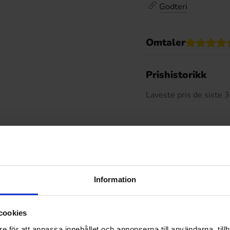
Godteri
Omtaler
De
Prishistorikk
Laveste pris de siste
Relaterte produkter
Information
cookies
e för att anpassa innehållet och annonserna till användarna, tillh