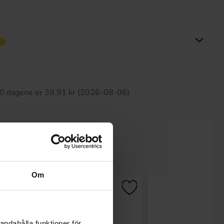
tte produktet har ingen anmeldelser
 30 dagene er 39.91 kr (2026-08-06)
Om
andahålla funktioner för