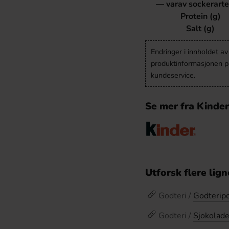
— varav sockerarte
Protein (g)
Salt (g)
Endringer i innholdet a
produktinformasjonen på
kundeservice.
Se mer fra Kinder
Utforsk flere lig
Godteri /
Godterip
Godteri /
Sjokolad