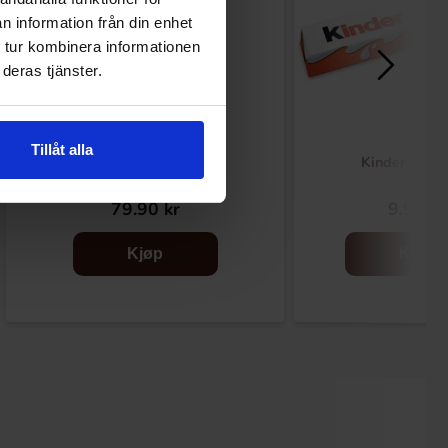
n information från din enhet
 tur kombinera informationen
deras tjänster.
Tillåt alla
Milky Way Minis 333g
Kinder Maxi
79.90 kr
9.90 kr
Kjøp
Kjøp