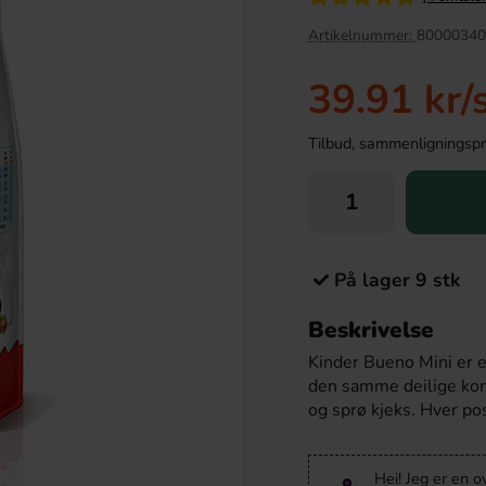
Artikelnummer:
80000340
39.91 kr
/
Tilbud, sammenligningspris
På lager 9 stk
ruktnappar 1.2kg
Red Bull Green Drakfrukt 25cl
Beskrivelse
9.90 kr
38.90 kr
Kinder Bueno Mini er e
den samme deilige kom
Köp
og sprø kjeks. Hver po
Hei! Jeg er en o