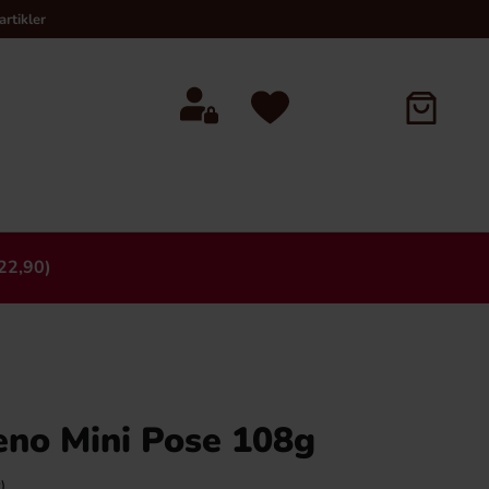
rtikler
22,90)
×
eno Mini Pose 108g
)