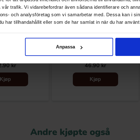
vår trafik. Vi vidarebefordrar även sådana identifierare och anna
nnons- och analysföretag som vi samarbetar med. Dessa kan i sin
har tillhandahållit eller som de har samlat in när du har använt 
Anpassa
ites Oreo 140g
Marabou Sjokolade Daim Bites 145g
.90 kr
46.90 kr
Kjøp
Kjøp
Andre kjøpte også