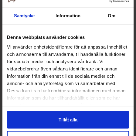
Samtycke
Information
Om
Denna webbplats använder cookies
Vi använder enhetsidentifierare för att anpassa innehållet
och annonserna till användarna, tillhandahålla funktioner
för sociala medier och analysera vår trafik. Vi
vidarebefordrar även sådana identifierare och annan
information från din enhet till de sociala medier och
Fazer Kina Snacks Gul 90g
Marabou Sjokolad
annons- och analysföretag som vi samarbetar med.
145
Dessa kan i sin tur kombinera informationen med annan
34.90 kr
46.90
information som du har tillhandahållit eller som de har
samlat in när du har använt deras tjänster.
Kjøp
Kjø
Tillåt alla