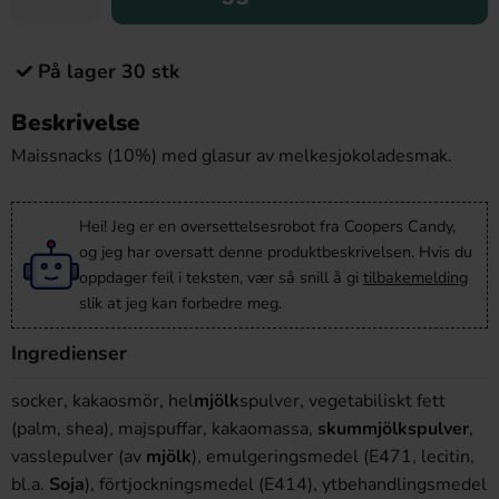
På lager 30 stk
Beskrivelse
Maissnacks (10%) med glasur av melkesjokoladesmak.
Hei! Jeg er en oversettelsesrobot fra Coopers Candy,
og jeg har oversatt denne produktbeskrivelsen. Hvis du
oppdager feil i teksten, vær så snill å gi
tilbakemelding
slik at jeg kan forbedre meg.
Ingredienser
socker, kakaosmör,
hel
mjölk
spulver
, vegetabiliskt fett
(palm, shea), majspuffar, kakaomassa,
skummjölkspulver
,
vasslepulver (av
mjölk
), emulgeringsmedel (E471, lecitin,
bl.a.
Soja
), förtjockningsmedel (E414), ytbehandlingsmedel