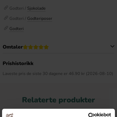
Godteri /
Sjokolade
Godteri /
Godteriposer
Godteri
Omtaler
Dette produktet har ingen anmeldelser
Prishistorikk
Laveste pris de siste 30 dagene er 46.90 kr (2026-08-10)
Relaterte produkter