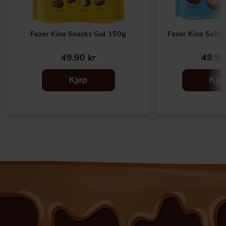
Fazer Kina Snacks Gul 150g
Fazer Kina Salty
49.90 kr
49.90
Kjøp
Kjø