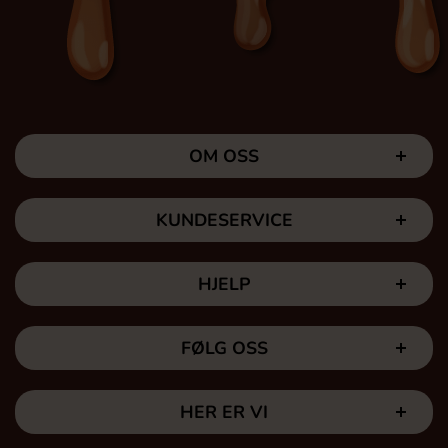
OM OSS
KUNDESERVICE
HJELP
FØLG OSS
HER ER VI