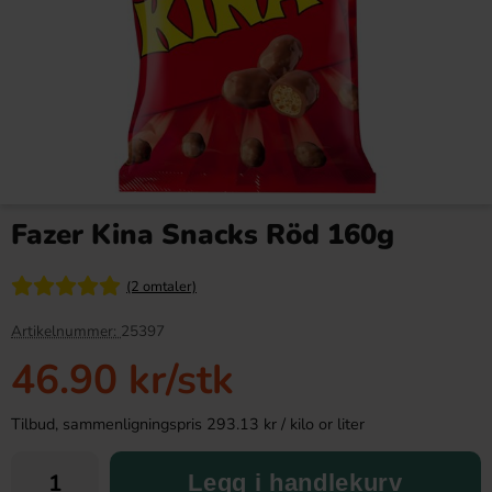
Red Bull Green Drakfrukt 25cl
Coca-Cola Original Taste
Super Can 50cl
Fazer Kina Snacks Röd 160g
38.90 kr
30.90 kr
(2 omtaler)
Köp
Köp
Artikelnummer:
25397
46.90 kr
/stk
Tilbud, sammenligningspris 293.13 kr / kilo or liter
Legg i handlekurv