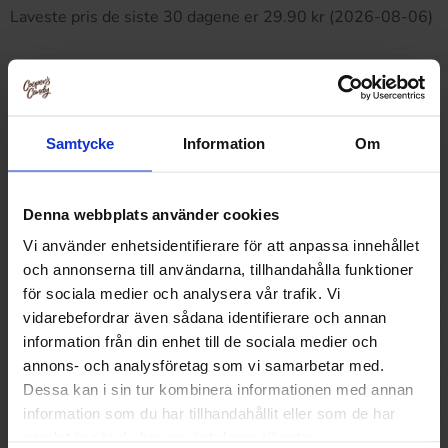
Laveste pris de siste 30 dagene er 29.90 kr (2026-08-06)
Relaterte produkter
Samtycke
Information
Om
Denna webbplats använder cookies
Vi använder enhetsidentifierare för att anpassa innehållet
och annonserna till användarna, tillhandahålla funktioner
för sociala medier och analysera vår trafik. Vi
vidarebefordrar även sådana identifierare och annan
information från din enhet till de sociala medier och
annons- och analysföretag som vi samarbetar med.
Dessa kan i sin tur kombinera informationen med annan
information som du har tillhandahållit eller som de har
samlat in när du har använt deras tjänster.
Mer Päron Slim Can 33cl
Sprite Zer