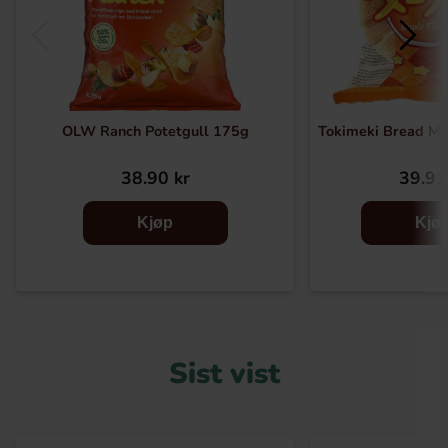
OLW Ranch Potetgull 175g
Tokimeki Bread Ma
38.90 kr
39.91
Kjøp
Kjø
Sist vist