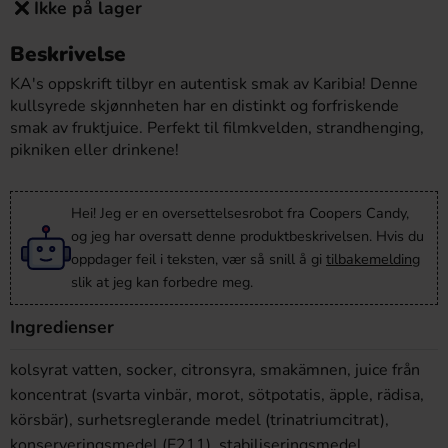
Ikke på lager
Beskrivelse
KA's oppskrift tilbyr en autentisk smak av Karibia! Denne
kullsyrede skjønnheten har en distinkt og forfriskende
smak av fruktjuice. Perfekt til filmkvelden, strandhenging,
pikniken eller drinkene!
Hei! Jeg er en oversettelsesrobot fra Coopers Candy,
og jeg har oversatt denne produktbeskrivelsen. Hvis du
oppdager feil i teksten, vær så snill å gi
tilbakemelding
slik at jeg kan forbedre meg.
Ingredienser
kolsyrat vatten, socker, citronsyra, smakämnen, juice från
koncentrat (svarta vinbär, morot, sötpotatis, äpple, rädisa,
körsbär), surhetsreglerande medel (trinatriumcitrat),
konserveringsmedel (E211), stabiliseringsmedel