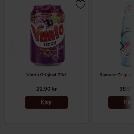
Vimto Original 33cl
Ramune Origina
22.90 kr
38.90
Kjøp
Kjø