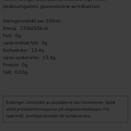
(arabicumgummi, glucerolestrar av trähartser).
Näringsinnehåll per 100ml:
Energi 233kJ/55kcal
Fett 0g
varav mättat fett 0g
Kolhydrater 13,4g
varav sockerarter 13,4g
Protein 0g
Salt 0,03g
Endringer i innholdet av produktene kan forekomme. Sjekk
alltid produktinformasjonen på originalemballasjen. For
spørsmål, vennligst kontakt vår kundeservice.