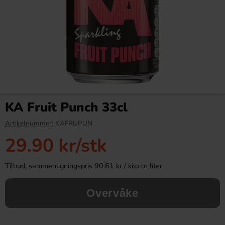
Red Bull Green Drakfrukt 25cl
Tabby Chicken Wings
Chocolate 50g
KA Fruit Punch 33cl
38.90 kr
19.90 kr
34.90 kr
Artikelnummer:
KAFRUPUN
29.90 kr
/stk
Köp
Köp
Tilbud, sammenligningspris 90.61 kr / kilo or liter
Overvåke