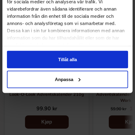
för sociala medier och analysera vår trafik. Vi
vidarebefordrar även sådana identifierare och annan
information från din enhet till de sociala medier och
-67%
annons- och analysföretag som vi samarbetar med.
Dessa kan i sin tur kombinera informationen med annan
information som du har tillhandahållit eller som de har
samlat in när du har använt deras tjänster.
Tillåt alla
Anpassa
Look-O-Look Adventskalender 210g
Adventskalender 
Work 
99.90 kr
19
59.90 kr
Kjøp
Kjø