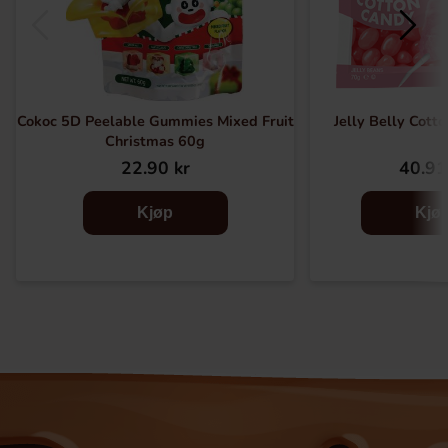
Cokoc 5D Peelable Gummies Mixed Fruit
Jelly Belly Cott
Christmas 60g
22.90 kr
40.91
Kjøp
Kjø