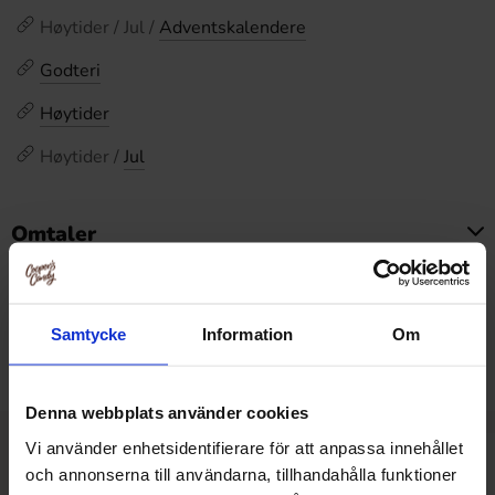
Høytider / Jul /
Adventskalendere
Godteri
Høytider
Høytider /
Jul
Omtaler
Dette produktet har ingen anmeldelser
Prishistorikk
Samtycke
Information
Om
Laveste pris de siste 30 dagene er 197.94 kr (2026-08-
08)
Denna webbplats använder cookies
Vi använder enhetsidentifierare för att anpassa innehållet
Relaterte produkter
och annonserna till användarna, tillhandahålla funktioner