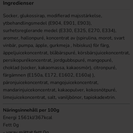
Ingredienser
Socker, glukossirap, modifierad majsstärkelse,
ytbehandlingsmedel (E904, E901, E903),
surhetsreglerande medel (E330, E325, E270, E334),
aromer, hallonpuré, koncentrat av (spirulina, morot, svart
vinbär, pumpa, äpple, gurkmeja , hibiskus) för färg,
äppeljuicekoncentrat, blåbärspuré, körsbärsjuicekoncentrat,
persikopurékoncentrat, jordgubbspuré, mangopuré,
choklad (socker, kakaomassa, kakaosmör), citronpuré,
färgämnen (E150a, E172, E1602, E160a) ),
päronjuicekoncentrat, mangojuicekoncentrat,
mandarinjuicekoncentrat, kakaopulver, kokosnötpuré,
limejuicekoncentrat, salt, vaniljbönor, tapiokadextrin.
Näringsinnehåll per 100g
Energi 1561kJ/367kcal
Fett 0g
- varav mättat fett 0g