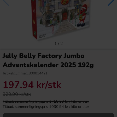
1
/
2
Red Bull Green Drakfrukt 25cl
Kinder Maxi 21g
Jelly Belly Factory Jumbo
38.90 kr
9.90 kr
Adventskalender 2025 192g
Köp
Köp
Artikelnummer:
800014421
197.94 kr
/stk
329.90 kr/stk
Tilbud, sammenligningspris 1718.23 kr / kilo or liter
Tilbud, sammenligningspris 1030.94 kr / kilo or liter