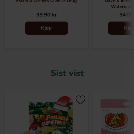
Estrella Corners Cheese 160g
Dave & Jons D
Watermelo
38.90 kr
34.90
Kjøp
Kjø
Sist vist