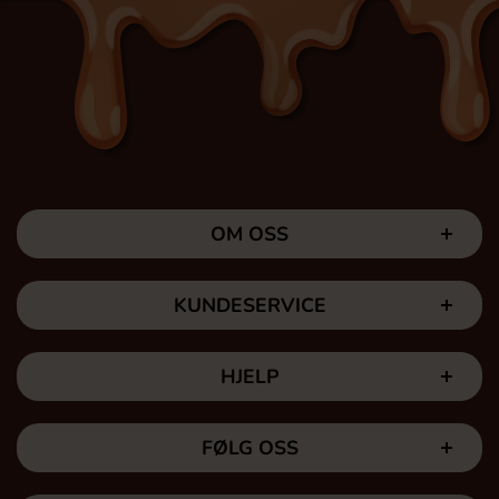
OM OSS
KUNDESERVICE
HJELP
FØLG OSS