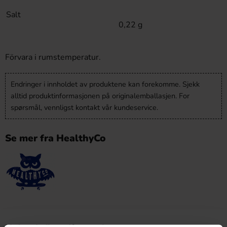
Salt
0,22 g
Förvara i rumstemperatur.
Endringer i innholdet av produktene kan forekomme. Sjekk
alltid produktinformasjonen på originalemballasjen. For
spørsmål, vennligst kontakt vår kundeservice.
Se mer fra HealthyCo