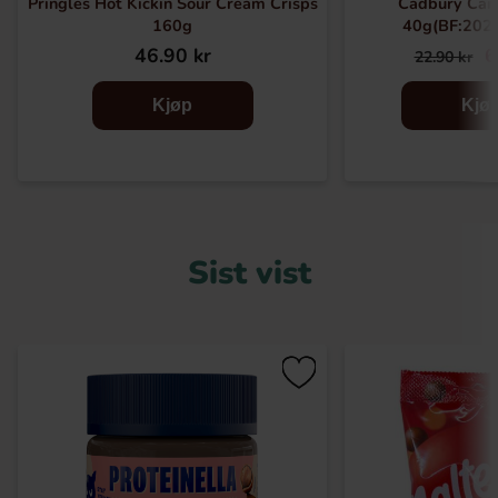
Pringles Hot Kickin Sour Cream Crisps
Cadbury Car
160g
40g(BF:202
46.90 kr
6
22.90 kr
Kjøp
Kjø
Sist vist