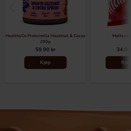
HealthyCo Proteinella Hazelnut & Cocoa
Malteser
200g
59.90 kr
34.90
Kjøp
Kjø