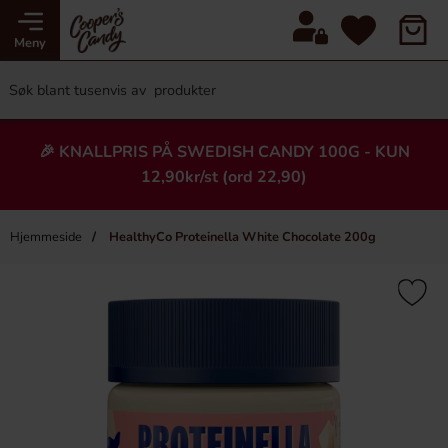
Meny
🎉 KNALLPRIS PÅ SWEDISH CANDY 100G - KUN
12,90kr/st (ord 22,90)
Hjemmeside
HealthyCo Proteinella White Chocolate 200g
×
Heading