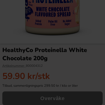
Piacelli Citrilemon with
Homie Wake Up Synbiotic
Lemon Flavour 200ml
Lemonade 33cl
HealthyCo Proteinella White
16.91 kr
36.90 kr
Chocolate 200g
Köp
Köp
Artikelnummer:
800004312
59.90 kr
/stk
Tilbud, sammenligningspris 299.50 kr / kilo or liter
Overvåke