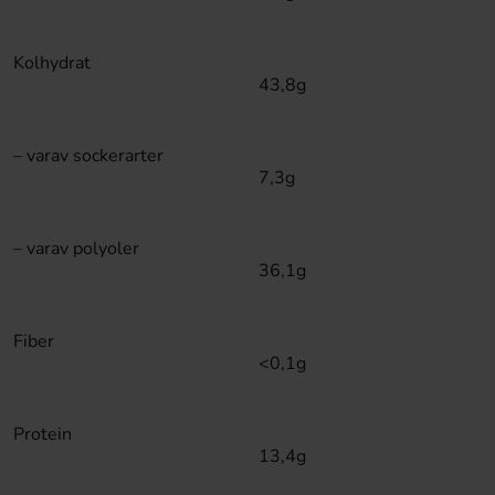
Kolhydrat
43,8g
– varav sockerarter
7,3g
– varav polyoler
36,1g
Fiber
<0,1g
Protein
13,4g