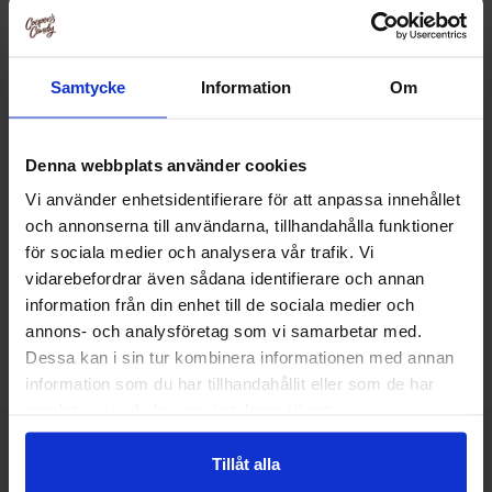
Utforsk flere lignende
Mat
Samtycke
Information
Om
Mat /
Frokost
Mat /
Baking
Denna webbplats använder cookies
Mat /
Peanøttsmør - Smørbart
Vi använder enhetsidentifierare för att anpassa innehållet
och annonserna till användarna, tillhandahålla funktioner
för sociala medier och analysera vår trafik. Vi
Omtaler
vidarebefordrar även sådana identifierare och annan
information från din enhet till de sociala medier och
Dette produktet har ingen anmeldelser
Prishistorikk
annons- och analysföretag som vi samarbetar med.
Dessa kan i sin tur kombinera informationen med annan
Laveste pris de siste 30 dagene er 59.90 kr (2026-08-09)
information som du har tillhandahållit eller som de har
samlat in när du har använt deras tjänster.
Tillåt alla
Relaterte produkter