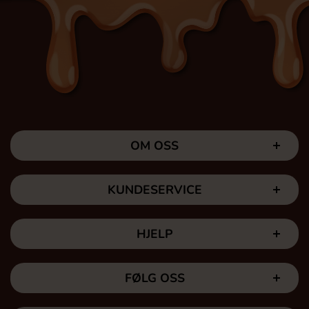
OM OSS
KUNDESERVICE
HJELP
FØLG OSS