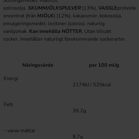
Sötningsmedel: maltitol,
solrosolja,
SKUMMJÖLKSPULVER
(13%),
VASSLE
proteink
oncentrat (från
MJÖLK
) (12%), kakaosmör, kokosolja,
emulgeringsmedel: lecitiner (solros), naturlig
vaniljsmak.
Kan innehålla NÖTTER
. Utan tillsatt
socker. Innehåller naturligt förekommande sockerarter.
Näringsvärde
per 100 ml/g
Energi
2174kJ / 525kcal
Fett
39,2g
– varav mättar
9,7g