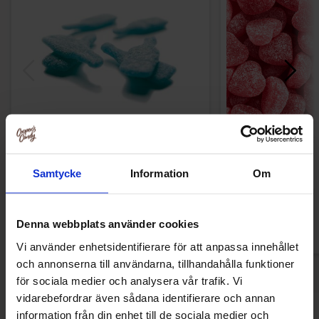
Toms Soda Pops 2.7kg
Haribo Bringebæ
269.91 kr
219.90
Samtycke
Information
Om
Kjøp
Kjø
Denna webbplats använder cookies
Vi använder enhetsidentifierare för att anpassa innehållet
och annonserna till användarna, tillhandahålla funktioner
för sociala medier och analysera vår trafik. Vi
vidarebefordrar även sådana identifierare och annan
information från din enhet till de sociala medier och