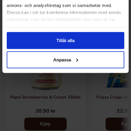
Andre kjøpte også
annons- och analysföretag som vi samarbetar med.
Dessa kan i sin tur kombinera informationen med annan
information som du har tillhandahållit eller som de har
samlat in när du har använt deras tjänster.
Tillåt alla
Anpassa
Pepsi Strawberries & Cream 330ml
Fripsy Crispy Sti
30.90 kr
22.90
Kjøp
Kjø