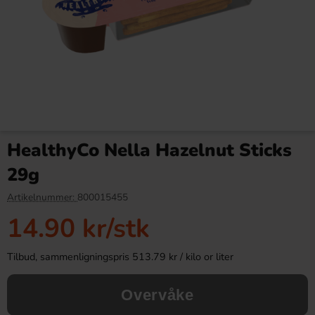
Red Bull Green Drakfrukt 25cl
Tabby Chicken Wings
Chocolate 50g
HealthyCo Nella Hazelnut Sticks
38.90 kr
19.90 kr
34.90 kr
29g
Köp
Köp
Artikelnummer:
800015455
14.90 kr
/stk
Tilbud, sammenligningspris 513.79 kr / kilo or liter
Overvåke