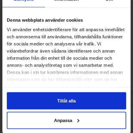
Denna webbplats använder cookies
Vi använder enhetsidentifierare för att anpassa innehållet
och annonserna till användarna, tillhandahålla funktioner
för sociala medier och analysera vår trafik. Vi
Hersheys Zero Sugar Chocolate with
Hersheys Milk Cho
Caramel 85g
vidarebefordrar även sådana identifierare och annan
89.90 kr
24.90
information från din enhet till de sociala medier och
annons- och analysföretag som vi samarbetar med.
Kjøp
Kjø
Dessa kan i sin tur kombinera informationen med annan
information som du har tillhandahållit eller som de har
samlat in när du har använt deras tjänster.
Tillåt alla
Andre kjøpte også
Anpassa