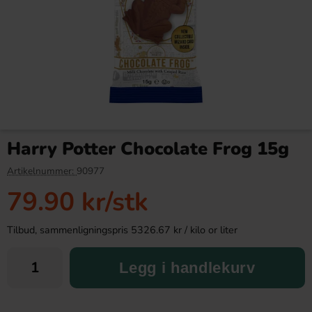
Cloetta Mjölkchoklad utan
Fazer Amerikanska Linser
tillsatt socker 100g
2.4kg
Harry Potter Chocolate Frog 15g
42.90 kr
649.90 kr
699.90 kr
Artikelnummer:
90977
79.90 kr
/stk
Köp
Köp
Tilbud, sammenligningspris 5326.67 kr / kilo or liter
Legg i handlekurv