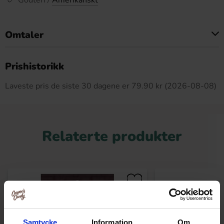
Godteri /
Amerikanskt
Omtaler
Dette produktet har ingen anmeldelser
Prishistorikk
Laveste pris de siste 30 dagene er 79.90 kr (2026-08-08)
Relaterte produkter
Samtycke
Information
Om