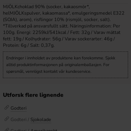
MJÖLKchoklad 90% (socker, kakaosmör*,
helMJÖLKspulver, kakaomassa*, emulgeringsmedel E322
(SOJA), arom), risflingor 10% (rismjöl, socker, salt).
*Tillverkad på ansvarsfullt sätt. Näringsinformation: Per
100g. Energi: 2259kJ/541kcal / Fett: 32g / Varav mättat
fett: 19g / Kolhydrater: 56g / Varav sockerarter: 46g /
Protein: 6g / Salt: 0,37g.
Endringer i innholdet av produktene kan forekomme. Sjekk
alltid produktinformasjonen på originalemballasjen. For
spørsmål, vennligst kontakt vår kundeservice.
Utforsk flere lignende
Godteri
Godteri /
Sjokolade