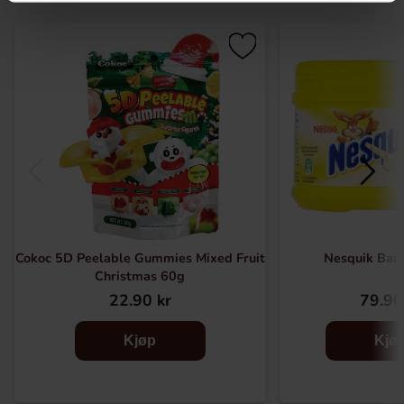
Cokoc 5D Peelable Gummies Mixed Fruit
Nesquik Ban
Christmas 60g
22.90 kr
79.90
Kjøp
Kjø