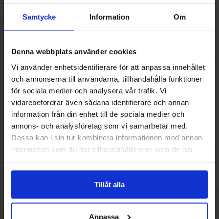
Samtycke
Information
Om
Denna webbplats använder cookies
Vi använder enhetsidentifierare för att anpassa innehållet
och annonserna till användarna, tillhandahålla funktioner
för sociala medier och analysera vår trafik. Vi
vidarebefordrar även sådana identifierare och annan
Haribo Party Mix 200g
Haribo Fruktilu
information från din enhet till de sociala medier och
annons- och analysföretag som vi samarbetar med.
52.90 kr
15.90
Dessa kan i sin tur kombinera informationen med annan
information som du har tillhandahållit eller som de har
Kjøp
Kjø
samlat in när du har använt deras tjänster.
Tillåt alla
Anpassa