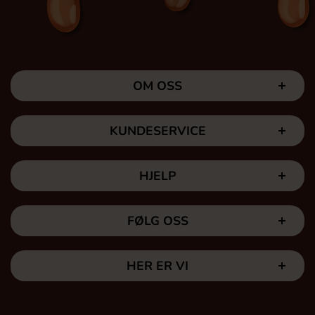
OM OSS
KUNDESERVICE
HJELP
FØLG OSS
HER ER VI