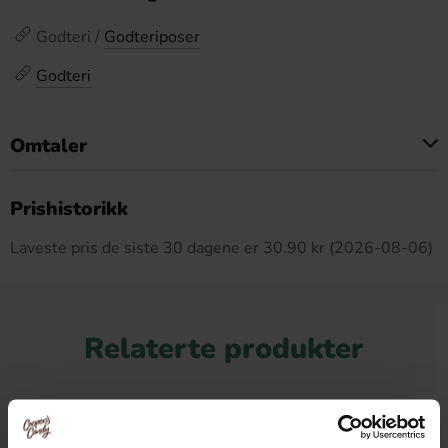
Godteri /
Godteriposer
Godteri
Omtaler
Dette produktet har ingen anmeldelser
Prishistorikk
Laveste pris de siste 30 dagene er 30.90 kr (2026-08-06)
Relaterte produkter