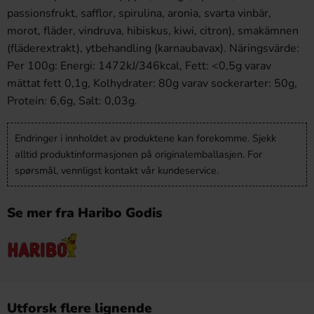
passionsfrukt, safflor, spirulina, aronia, svarta vinbär,
morot, fläder, vindruva, hibiskus, kiwi, citron), smakämnen
(fläderextrakt), ytbehandling (karnaubavax). Näringsvärde:
Per 100g: Energi: 1472kJ/346kcal, Fett: <0,5g varav
mättat fett 0,1g, Kolhydrater: 80g varav sockerarter: 50g,
Protein: 6,6g, Salt: 0,03g.
Endringer i innholdet av produktene kan forekomme. Sjekk
alltid produktinformasjonen på originalemballasjen. For
spørsmål, vennligst kontakt vår kundeservice.
Se mer fra Haribo Godis
Utforsk flere lignende