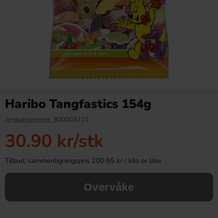
Kinder Maxi 21g
Patroner Salta Kartong 200st
Haribo Tangfastics 154g
9.90 kr
279.90 kr
Artikelnummer:
800003210
30.90 kr
/stk
Köp
Köp
Tilbud, sammenligningspris 200.65 kr / kilo or liter
Overvåke