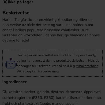
Ikke på lager
Beskrivelse
Haribo Tangfastics er en virkelig klassiker og tilbyr en
opplevelse av både det søte og sure. Inneholder blant
annet Haribos populære brusende colaflasker, sure
kirsebær og krokodiller. I denne herlige blandingen finnes
det noe for alle!
Hei! Jeg er en oversettelsesrobot fra Coopers Candy,
og jeg har oversatt denne produktbeskrivelsen. Hvis du
oppdager feil i teksten, vær så snill å gi
tilbakemelding
slik at jeg kan forbedre meg.
Ingredienser
Glukossirap, socker, gelatin, dextros, citronsyra, äppelsyra,
surhetsreglerare (E333, E350), karamelliserat sockersirap,
frukt och plantextrakt (äpple, mango, apelsin,