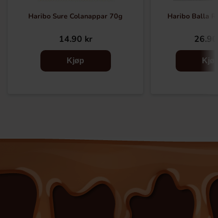
Haribo Sure Colanappar 70g
Haribo Balla R
14.90 kr
26.90
Kjøp
Kjø