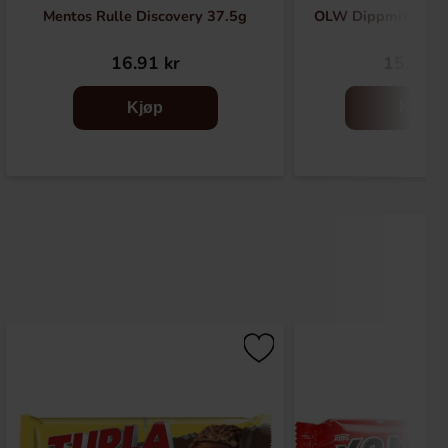
Mentos Rulle Discovery 37.5g
OLW Dippmix Chili
16.91 kr
15.90 k
Kjøp
Kjøp