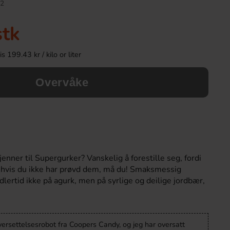
2
stk
 199.43 kr / kilo or liter
Overvåke
Monster Energy Absolutely Zero 50cl
San Pellegrino Me
Aranicia 3
enner til Supergurker? Vanskelig å forestille seg, fordi
36.90 kr
29.90 k
 hvis du ikke har prøvd dem, må du! Smaksmessig
lertid ikke på agurk, men på syrlige og deilige jordbær,
Köp
Köp
versettelsesrobot fra Coopers Candy, og jeg har oversatt