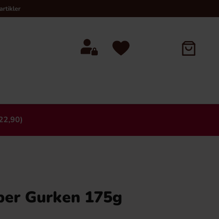
rtikler
22,90)
×
per Gurken 175g