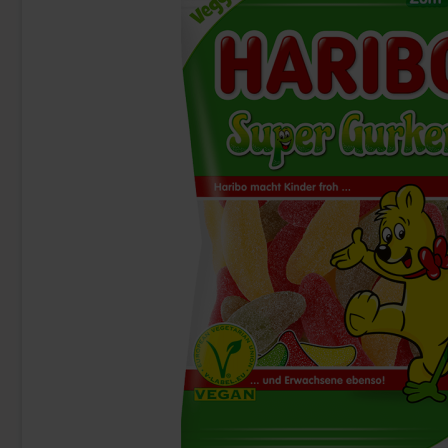
Lantchips Chips Chili Habanero 200g
Haribo 
36.90 kr
19
Köp
Köp