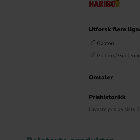
Utforsk flere lig
Godteri
Godteri /
Godterip
Omtaler
De
Prishistorikk
Laveste pris de siste