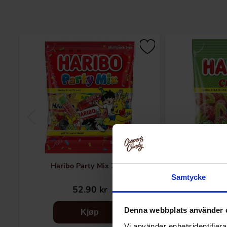
Haribo Party Mix 200g
Haribo Happy
Samtycke
52.90 kr
15
Denna webbplats använder 
Kjøp
Vi använder enhetsidentifierar