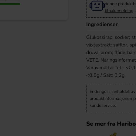
denne produktbes
tilbakemelding
s
Ingredienser
Glukossirap; socker; s
växtextrakt: safflor, spi
druva; arom; fläderbär
VETE. Näringsinformati
Varav mättat fett: <0,1
<0,5g / Salt: 0,2g.
Endringer i innholdet a
produktinformasjonen på
kundeservice.
Se mer fra Harib