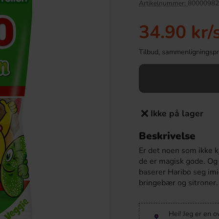
Artikelnummer:
80000982
34.90 kr
/
Tilbud, sammenligningspris
Ikke på lager
Beskrivelse
Kirsebær 100g
Maltesers 68g
Er det noen som ikke kj
.90 kr
34.90 kr
de er magisk gode. Og
baserer Haribo seg imid
bringebær og sitroner.
Köp
Hei! Jeg er en o