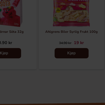
örnar Söta 32g
Ahlgrens Biler Syrlig Frukt 100g
.90 kr
19 kr
34.90 kr
Kjøp
Kjøp