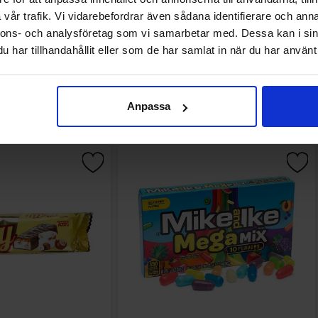
vår trafik. Vi vidarebefordrar även sådana identifierare och anna
nnons- och analysföretag som vi samarbetar med. Dessa kan i sin
har tillhandahållit eller som de har samlat in när du har använt 
Andre kjøpte også
Anpassa