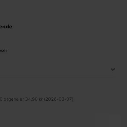
nende
oser
tte produktet har ingen anmeldelser
 30 dagene er 34.90 kr (2026-08-07)