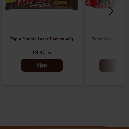
Tupla Double Layer Banana 48g
Toms Yankie Bar M
19.90 kr
18.89 k
Kjøp
Kjøp