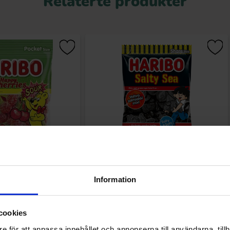
Relaterte produkter
 Cherries Sour 75g
Haribo Salty Sea 170g
Information
.90 kr
26.90 kr
cookies
Kjøp
Kjøp
e för att anpassa innehållet och annonserna till användarna, tillh