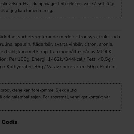
krivelsen. Hvis du oppdager feil i teksten, vær så snill å gi
lik at jeg kan forbedre meg.
tärkelse; surhetsreglerande medel: citronsyra; frukt- och
rulina, apelsin, fläderbär, svarta vinbär, citron, aronia,
sextrakt; karamellsirap. Kan innehålla spår av MJÖLK,
on: Per 100g. Energi: 1462kJ/344kcal / Fett: <0,5g /
g / Kolhydrater: 86g / Varav sockerarter: 50g / Protein:
v produktene kan forekomme. Sjekk alltid
 originalemballasjen. For spørsmål, vennligst kontakt vår
o Godis