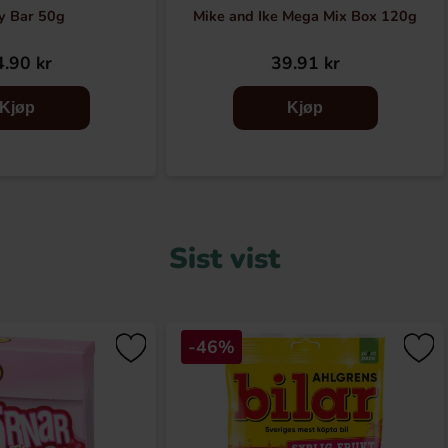
y Bar 50g
Mike and Ike Mega Mix Box 120g
.90 kr
39.91 kr
Kjøp
Kjøp
Sist vist
-46%