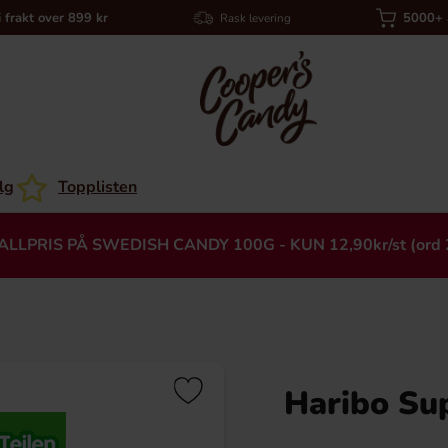
i frakt over 899 kr
5000+ a
Rask levering
lg
Topplisten
ALLPRIS PÅ SWEDISH CANDY 100G - KUN 12,90kr/st (ord 
Haribo Su
Heading