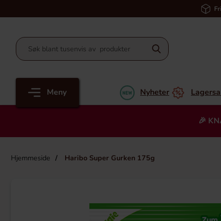
Fr
Meny
Nyheter
Lagersa
🎉 KN
Hjemmeside
Haribo Super Gurken 175g