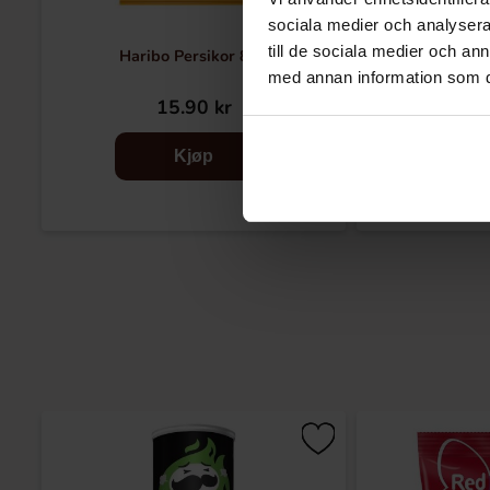
sociala medier och analysera 
till de sociala medier och a
Haribo Persikor 80g
Haribo Bal
med annan information som du 
15.90 kr
26
Kjøp