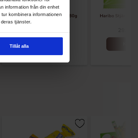
n information från din enhet
 tur kombinera informationen
Haribo Strawberry Straws 80g
Haribo Stjärn Mix
deras tjänster.
24.90 kr
29.90 k
Kjøp
Kjøp
Tillåt alla