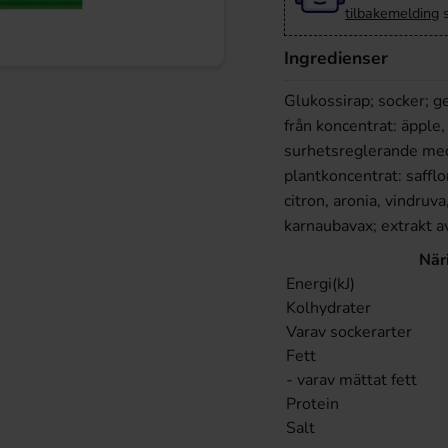
tilbakemelding
s
Ingredienser
Glukossirap; socker; ge
från koncentrat: äpple,
surhetsreglerande mede
plantkoncentrat: safflor
citron, aronia, vindru
karnaubavax; extrakt a
När
Energi(kJ)
Kolhydrater
Varav sockerarter
Fett
- varav mättat fett
Protein
Salt