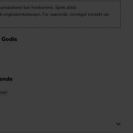
v produktene kan forekomme. Sjekk alltid
 originalemballasjen. For spørsmål, vennligst kontakt vår
o Godis
nende
oser