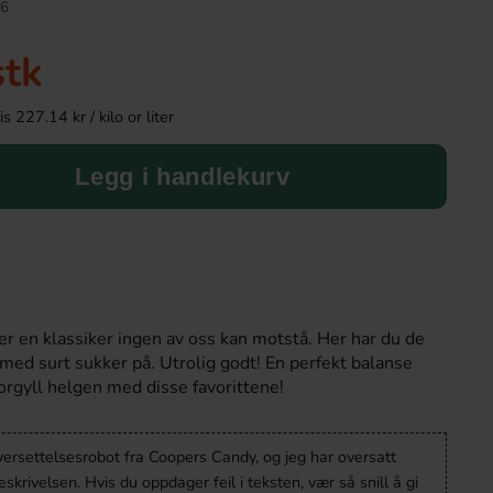
6
stk
 227.14 kr / kilo or liter
Legg i handlekurv
Green Star Laktosfri Vit Choklad Med
Dave & Jons Dadler F
Crisp 100g
125g
 en klassiker ingen av oss kan motstå. Her har du de
55.90 kr
34.90 k
med surt sukker på. Utrolig godt! En perfekt balanse
orgyll helgen med disse favorittene!
Köp
Köp
versettelsesrobot fra Coopers Candy, og jeg har oversatt
krivelsen. Hvis du oppdager feil i teksten, vær så snill å gi