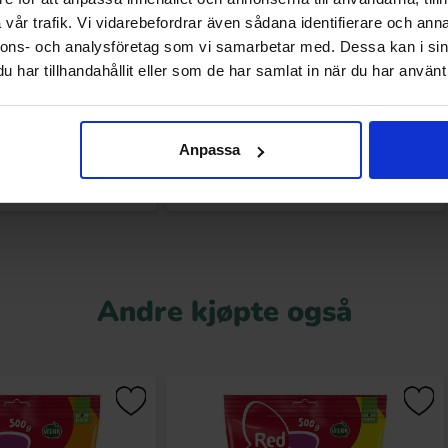
vår trafik. Vi vidarebefordrar även sådana identifierare och anna
nnons- och analysföretag som vi samarbetar med. Dessa kan i sin
la Red Fizz 70g
Haribo Buzzy Bees 140g
har tillhandahållit eller som de har samlat in när du har använt 
.90 kr
16.91 kr
32.90 kr
Kjøp
Kjøp
Anpassa
Andre kjøpte også