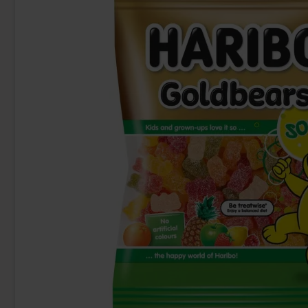
Haribo Pixel Zourr 80g
Brio
14.90 kr
27
Köp
Köp