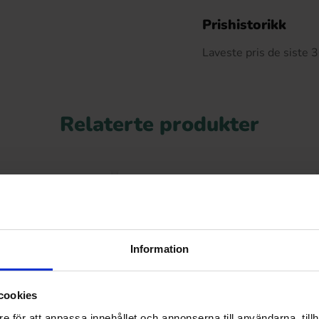
De
Prishistorikk
Laveste pris de siste
Relaterte produkter
-49%
Information
cookies
e för att anpassa innehållet och annonserna till användarna, tillh