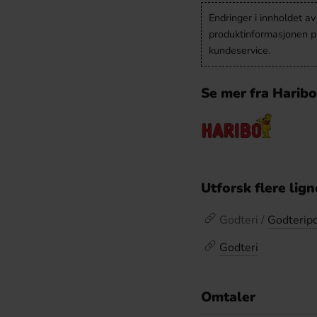
Endringer i innholdet a
produktinformasjonen på
kundeservice.
Se mer fra Harib
Utforsk flere lig
Godteri /
Godterip
Godteri
Omtaler