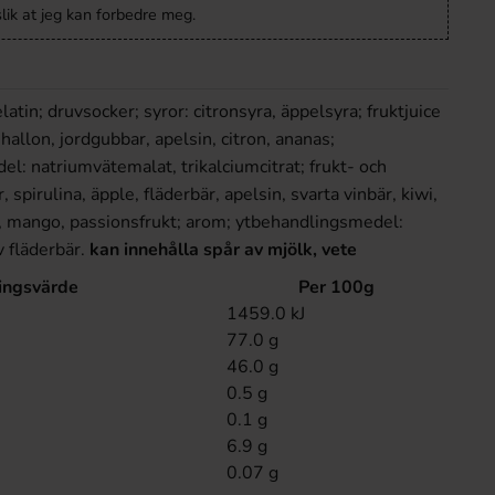
lik at jeg kan forbedre meg.
latin; druvsocker; syror: citronsyra, äppelsyra; fruktjuice
 hallon, jordgubbar, apelsin, citron, ananas;
l: natriumvätemalat, trikalciumcitrat; frukt- och
, spirulina, äpple, fläderbär, apelsin, svarta vinbär, kiwi,
va, mango, passionsfrukt; arom; ytbehandlingsmedel:
v fläderbär.
kan innehålla spår av mjölk, vete
ingsvärde
Per 100g
1459.0 kJ
77.0 g
46.0 g
0.5 g
0.1 g
6.9 g
0.07 g