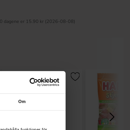
tte produktet har ingen anmeldelser
 30 dagene er 15.90 kr (2026-08-08)
Om
andahålla funktioner för