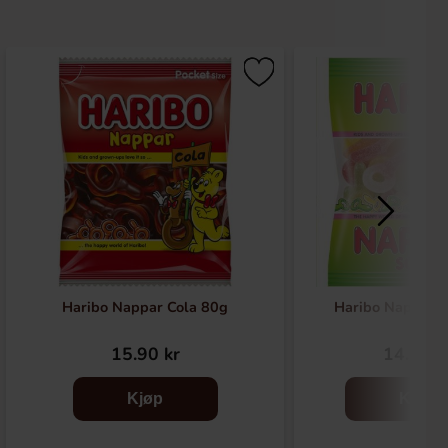
Haribo Nappar Cola 80g
Haribo Nappar S
15.90 kr
14.90 k
Kjøp
Kjøp