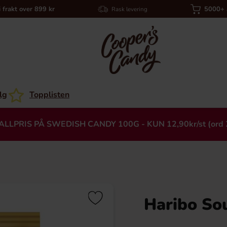
i frakt over 899 kr
5000+ a
Rask levering
lg
Topplisten
ALLPRIS PÅ SWEDISH CANDY 100G - KUN 12,90kr/st (ord 
Haribo So
Heading