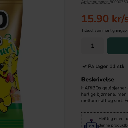
Artikelnummer:
80000760
15.90 kr
/
Tilbud, sammenligningspris
På lager 11 stk
Beskrivelse
 Grädd 2kg
Dextro Energy Classic 47g
HARIBOs gelébjørner er
9.90 kr
19.90 kr
herlige bjørnene, men 
mellom søtt og surt. F
Köp
Hei! Jeg er en o
denne produktbes