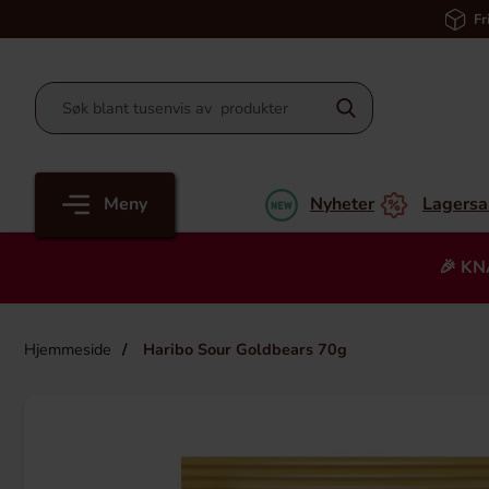
Fr
Meny
Nyheter
Lagersa
🎉 KN
Hjemmeside
Haribo Sour Goldbears 70g