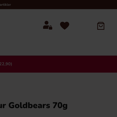
rtikler
22,90)
×
ur Goldbears 70g