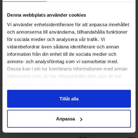
Denna webbplats använder cookies
Vi använder enhetsidentifierare för att anpassa innehållet
och annonserna till användarna, tillhandahålla funktioner
Haribo Party Mix 200g
Haribo Nappa
för sociala medier och analysera vår trafik. Vi
vidarebefordrar även sådana identifierare och annan
52.90 kr
15.90
information från din enhet till de sociala medier och
annons- och analysföretag som vi samarbetar med.
Kjøp
Kjø
Dessa kan i sin tur kombinera informationen med annan
information som du har tillhandahållit eller som de har
samlat in när du har använt deras tjänster.
Tillåt alla
Andre kjøpte også
Anpassa