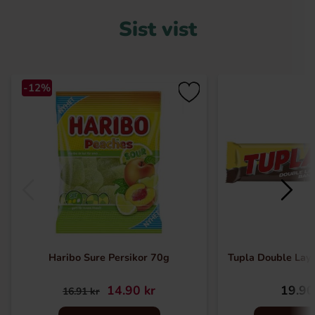
Sist vist
-12%
Haribo Sure Persikor 70g
Tupla Double Lay
14.90 kr
19.90
16.91 kr