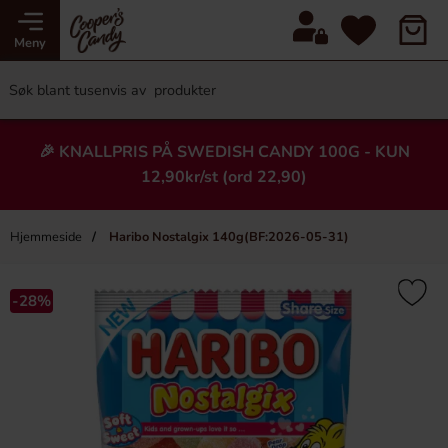
Meny
🎉 KNALLPRIS PÅ SWEDISH CANDY 100G - KUN
12,90kr/st (ord 22,90)
Hjemmeside
Haribo Nostalgix 140g(BF:2026-05-31)
×
Heading
-28%