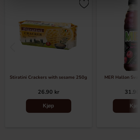
Stiratini Crackers with sesame 250g
MER Hallon Svar
26.90 kr
31.90
Kjøp
Kjø