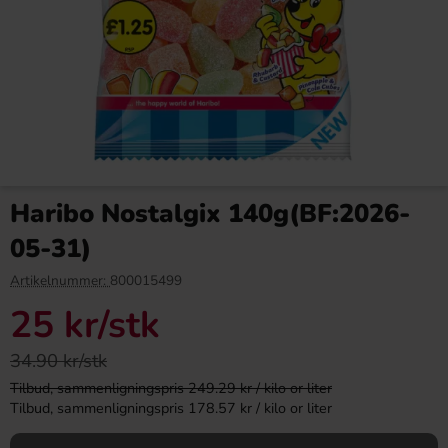
Matthijs Sugared Tropical
Reeses Kingsize Minis 70g
Pieces 1kg
Haribo Nostalgix 140g(BF:2026-
169.90 kr
32.90 kr
05-31)
Köp
Köp
Artikelnummer:
800015499
25 kr
/stk
34.90 kr/stk
Tilbud, sammenligningspris 249.29 kr / kilo or liter
Tilbud, sammenligningspris 178.57 kr / kilo or liter