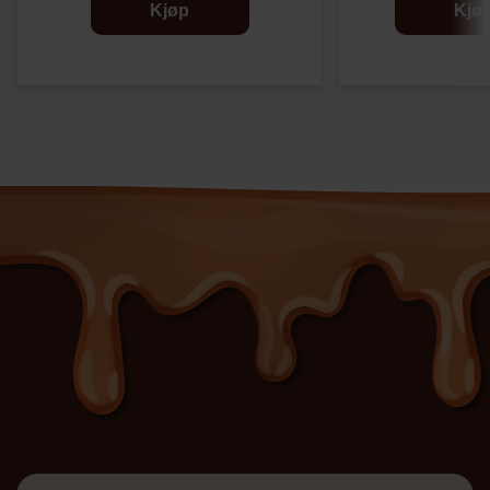
Kjøp
Kjø