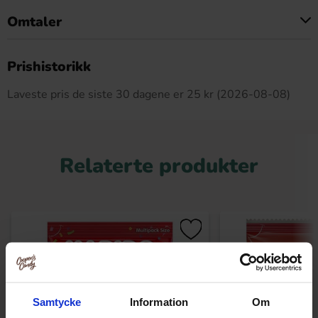
Omtaler
Dette produktet har ingen anmeldelser
Prishistorikk
Laveste pris de siste 30 dagene er 25 kr (2026-08-08)
Relaterte produkter
Samtycke
Information
Om