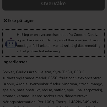
Overvåke
Ikke på lager
Hei! Jeg er en oversettelsesrobot fra Coopers Candy,
og jeg har oversatt denne produktbeskrivelsen. Hvis du
oppdager feil i teksten, vær så snill å gi
tilbakemelding
slik at jeg kan forbedre meg.
Ingredienser
Socker, Glukossirap, Gelatin, Syra [E330, E331],
surhetsreglerande medel; E350, frukt och växtkoncentrat
(Äpple, Aronia, svartvinbär, fläder, vindruva, citron, mango,
apelsin, passionsfrukt, rädisa, safflor, spirulina, sötpotatis),
aromer, karamelliserad sockersirap, fläderextrakt.
Näringsinformation: Per 100g. Energi: 1482kJ/349kcal /