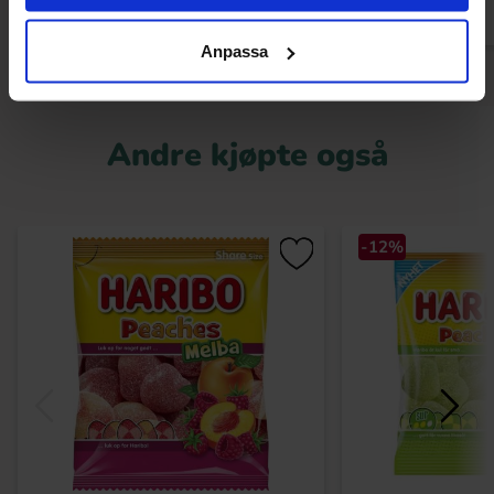
Anpassa
Andre kjøpte også
-12%