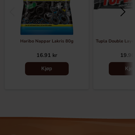
Haribo Nappar Lakris 80g
Tupla Double Layer
16.91 kr
19.90
Kjøp
Kjø