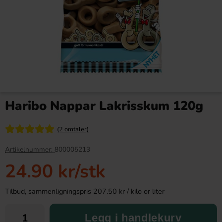
S-Märke Proteinbar Salt
Red Vines Original Red Twists
Lakris 35g
141g
Haribo Nappar Lakrisskum 120g
26.90 kr
48.90 kr
(2 omtaler)
Köp
Köp
Artikelnummer:
800005213
24.90 kr
/stk
Tilbud, sammenligningspris 207.50 kr / kilo or liter
Legg i handlekurv