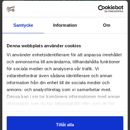
Relaterte produkter
Samtycke
Information
Om
Denna webbplats använder cookies
Vi använder enhetsidentifierare för att anpassa innehållet
och annonserna till användarna, tillhandahålla funktioner
för sociala medier och analysera vår trafik. Vi
vidarebefordrar även sådana identifierare och annan
information från din enhet till de sociala medier och
annons- och analysföretag som vi samarbetar med.
Haribo Salty Sea 170g
Napoleon Kanonkul
Dessa kan i sin tur kombinera informationen med annan
information som du har tillhandahållit eller som de har
26.90 kr
209.90
samlat in när du har använt deras tjänster.
Kjøp
Kjø
Tillåt alla