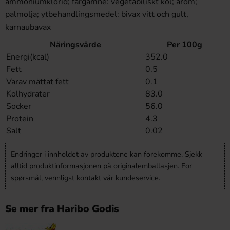
ammoniumklorid; färgämne: vegetabiliskt kol; arom;
palmolja; ytbehandlingsmedel: bivax vitt och gult,
karnaubavax
Näringsvärde
Per 100g
Energi(kcal)
352.0
Fett
0.5
Varav mättat fett
0.1
Kolhydrater
83.0
Socker
56.0
Protein
4.3
Salt
0.02
Endringer i innholdet av produktene kan forekomme. Sjekk
alltid produktinformasjonen på originalemballasjen. For
spørsmål, vennligst kontakt vår kundeservice.
Se mer fra Haribo Godis