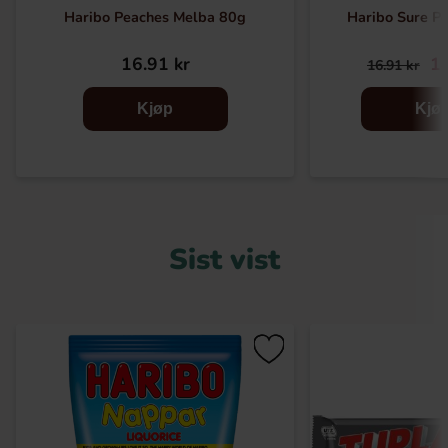
Haribo Peaches Melba 80g
Haribo Sure Pe
16.91 kr
14
16.91 kr
Kjøp
Kjø
Sist vist