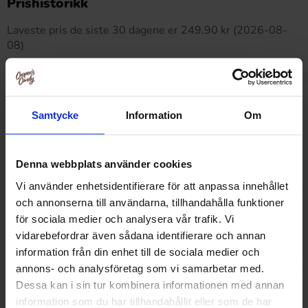
Prishistorikk
Laveste pris de siste 30 dagene er 249.90 kr (2026-08-
08)
Relaterte produkter
Samtycke
Information
Om
Denna webbplats använder cookies
Vi använder enhetsidentifierare för att anpassa innehållet
och annonserna till användarna, tillhandahålla funktioner
för sociala medier och analysera vår trafik. Vi
vidarebefordrar även sådana identifierare och annan
information från din enhet till de sociala medier och
annons- och analysföretag som vi samarbetar med.
Dessa kan i sin tur kombinera informationen med annan
information som du har tillhandahållit eller som de har