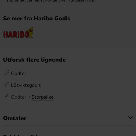
spørsmål, vennligst kontakt vår kundeservice.
Se mer fra Haribo Godis
Utforsk flere lignende
Godteri
Lösviktsgodis
Godteri /
Storpakke
Omtaler
Dette produktet har ingen anmeldelser