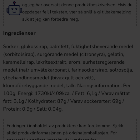
og jeg har oversatt denne produktbeskrivelsen. Hvis du
oppdager feil i teksten, vær så snill å gi
tilbakemelding
slik at jeg kan forbedre meg.
Ingredienser
Socker, glukossirap, palmfett, fuktighetsbeverande medel
(sorbitolsirap), surgörande medel (citronsyra), gelatin,
karamellsirap, lakritsextrakt, arom, surhetsreglerande
medel (natriumvätekarbonat), farinsockersirap, solrosolja,
ytbehandlingsmedel (bivax gult och vitt),
klumpförebyggande medel; talk. Näringsinformation: Per
100g. Energi: 1730kJ/409kcal / Fett: 6,1g / Varav mättat
fett: 3,1g / Kolhydrater: 87g / Varav sockerarter: 69g /
Protein: 0,9g / Salt: 0,04g.
Endringer i innholdet av produktene kan forekomme. Sjekk
alltid produktinformasjonen på originalemballasjen. For