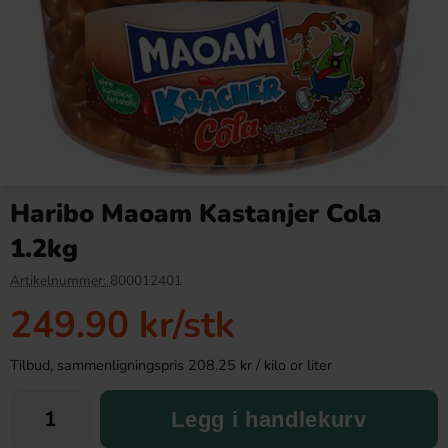
Nesquik Jordgubb 300g
Barkleys Salmiak Liquorice
Pellets 20g
Haribo Maoam Kastanjer Cola
79.90 kr
34.90 kr
1.2kg
Köp
Köp
Artikelnummer:
800012401
249.90 kr
/stk
Tilbud, sammenligningspris 208.25 kr / kilo or liter
Legg i handlekurv