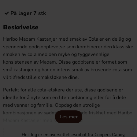
På lager 7 stk
Beskrivelse
Haribo Maoam Kastanjer med smak av Cola er en deilig og
spennende godisopplevelse som kombinerer den klassiske
smaken av cola med den myke og tyggevennlige
konsistensen av Maoam. Disse godbitene er formet som
små kastanjer og har en intens smak av brusende cola som
vil tilfredsstille smaksløkene dine.
Perfekt for alle cola-elskere der ute, disse godisene er
ideelle for å nyte som en liten belønning eller for å dele
med venner og familie. Oppdag den utrolige
kombinasjonen av sødme og brusende friskhet med Haribo
Les mer
Maoam Kastanjer med smak av Cola!
Hei! Jeg er en oversettelsesrobot fra Coopers Candy,