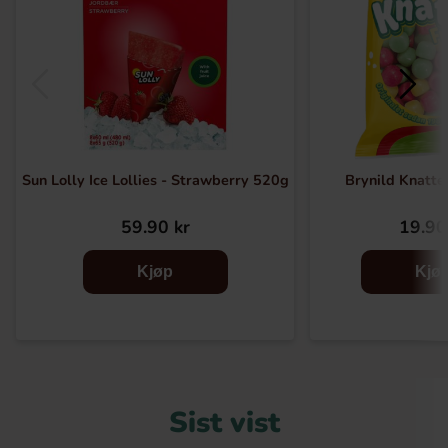
Sun Lolly Ice Lollies - Strawberry 520g
Brynild Knatte
59.90 kr
19.90
Kjøp
Kjø
Sist vist