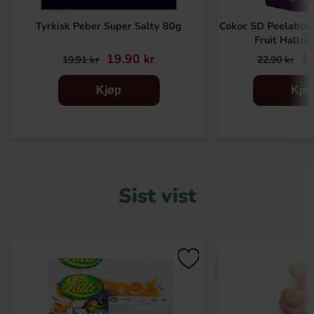
Tyrkisk Peber Super Salty 80g
Cokoc 5D Peelable
Fruit Hallo
19.90 kr
10
19.91 kr
22.90 kr
Kjøp
Kjø
Sist vist