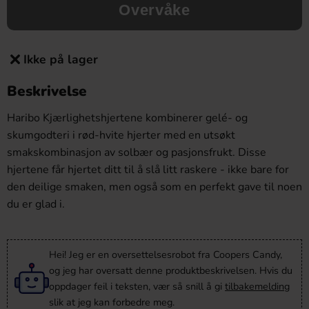
Overvåke
Ikke på lager
Beskrivelse
Haribo Kjærlighetshjertene kombinerer gelé- og
skumgodteri i rød-hvite hjerter med en utsøkt
smakskombinasjon av solbær og pasjonsfrukt. Disse
hjertene får hjertet ditt til å slå litt raskere - ikke bare for
den deilige smaken, men også som en perfekt gave til noen
du er glad i.
Hei! Jeg er en oversettelsesrobot fra Coopers Candy,
og jeg har oversatt denne produktbeskrivelsen. Hvis du
oppdager feil i teksten, vær så snill å gi
tilbakemelding
slik at jeg kan forbedre meg.