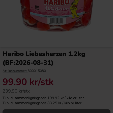
Bubs Sur Skumromb Tutti
Malaco Salmiakbalk 1.138kg
frutti 2.6kg
Haribo Liebesherzen 1.2kg
349.90 kr
199.90 kr
218.99 kr
(BF:2026-08-31)
Köp
Köp
Artikelnummer:
800015080
99.90 kr
/stk
239.90 kr/stk
Tilbud, sammenligningspris 199.92 kr / kilo or liter
Tilbud, sammenligningspris 83.25 kr / kilo or liter