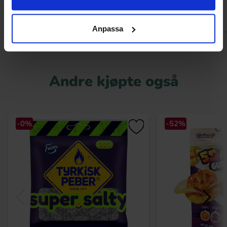
Anpassa
Andre kjøpte også
-0%
-52%