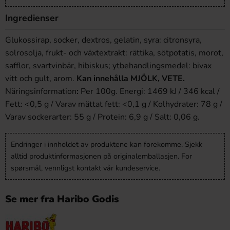
Ingredienser
Glukossirap, socker, dextros, gelatin, syra: citronsyra,
solrosolja, frukt- och växtextrakt: rättika, sötpotatis, morot,
safflor, svartvinbär, hibiskus; ytbehandlingsmedel: bivax
vitt och gult, arom.
Kan innehålla MJÖLK, VETE.
Näringsinformation
:
Per 100g.
Energi: 1469 kJ / 346 kcal /
Fett: <0,5 g / Varav mättat fett: <0,1 g / Kolhydrater: 78 g /
Varav sockerarter: 55 g / Protein: 6,9 g / Salt: 0,06 g.
Endringer i innholdet av produktene kan forekomme. Sjekk
alltid produktinformasjonen på originalemballasjen. For
spørsmål, vennligst kontakt vår kundeservice.
Se mer fra Haribo Godis