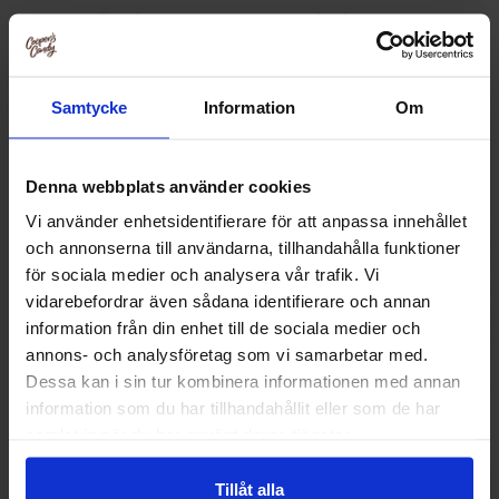
Relaterte produkter
Samtycke
Information
Om
-8%
Denna webbplats använder cookies
Vi använder enhetsidentifierare för att anpassa innehållet
och annonserna till användarna, tillhandahålla funktioner
för sociala medier och analysera vår trafik. Vi
vidarebefordrar även sådana identifierare och annan
information från din enhet till de sociala medier och
annons- och analysföretag som vi samarbetar med.
Dessa kan i sin tur kombinera informationen med annan
Haribo Strawberry Softies 1.4kg
Haribo Primaver
information som du har tillhandahållit eller som de har
1.05
samlat in när du har använt deras tjänster.
229.90 kr
239.90
249.90 kr
Tillåt alla
Kjøp
Kjø