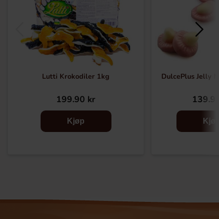
Lutti Krokodiler 1kg
DulcePlus Jelly 
199.90 kr
139.90
Kjøp
Kjø