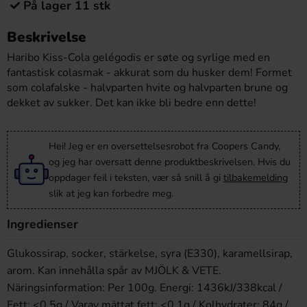
På lager 11 stk
Beskrivelse
Haribo Kiss-Cola gelégodis er søte og syrlige med en
fantastisk colasmak - akkurat som du husker dem! Formet
som colafalske - halvparten hvite og halvparten brune og
dekket av sukker. Det kan ikke bli bedre enn dette!
Hei! Jeg er en oversettelsesrobot fra Coopers Candy,
og jeg har oversatt denne produktbeskrivelsen. Hvis du
oppdager feil i teksten, vær så snill å gi
tilbakemelding
slik at jeg kan forbedre meg.
Ingredienser
Glukossirap, socker, stärkelse, syra (E330), karamellsirap,
arom. Kan innehålla spår av MJÖLK & VETE.
Näringsinformation: Per 100g. Energi: 1436kJ/338kcal /
Fett: <0,5g / Varav mättat fett: <0,1g / Kolhydrater: 84g /