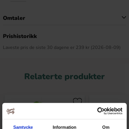
Omtaler
Dette produktet har ingen anmeldelser
Prishistorikk
Laveste pris de siste 30 dagene er 239 kr (2026-08-09)
Relaterte produkter
Samtycke
Information
Om