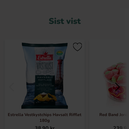
Sist vist
Estrella Vestkystchips Havsalt Rifflet
Red Band Jord
180g
38.90 kr
239.90