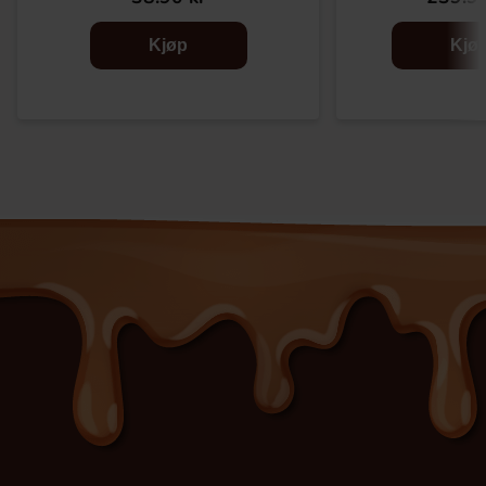
Kjøp
Kjø