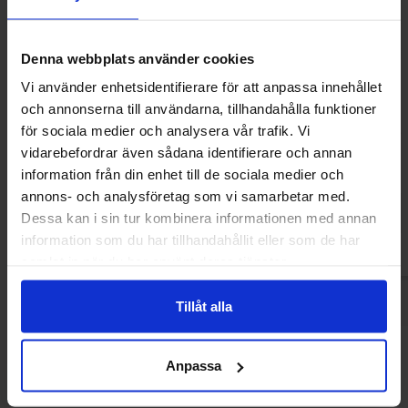
Denna webbplats använder cookies
Vi använder enhetsidentifierare för att anpassa innehållet
och annonserna till användarna, tillhandahålla funktioner
Haribo Kikkers 1kg
Haribo Drop Hal
för sociala medier och analysera vår trafik. Vi
vidarebefordrar även sådana identifierare och annan
229.90 kr
449.90
information från din enhet till de sociala medier och
annons- och analysföretag som vi samarbetar med.
Kjøp
Kjø
Dessa kan i sin tur kombinera informationen med annan
information som du har tillhandahållit eller som de har
samlat in när du har använt deras tjänster.
Tillåt alla
Andre kjøpte også
Anpassa