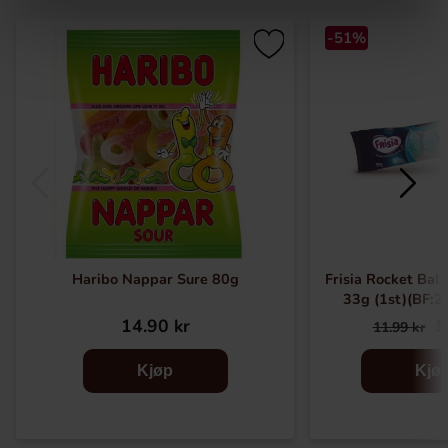
-51%
Haribo Nappar Sure 80g
Frisia Rocket Ball
33g (1st)(BF:2
14.90 kr
5
11.99 kr
Kjøp
Kjø