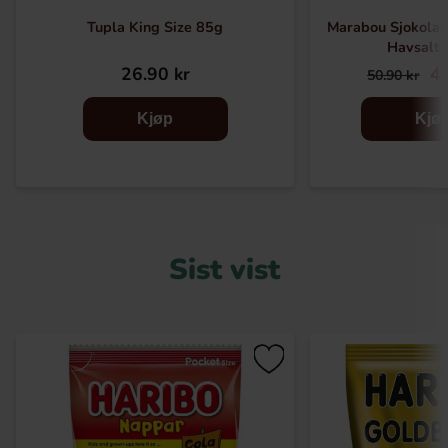
Tupla King Size 85g
Marabou Sjokola
Havsalt
26.90 kr
42
50.90 kr
Kjøp
Kjø
Sist vist