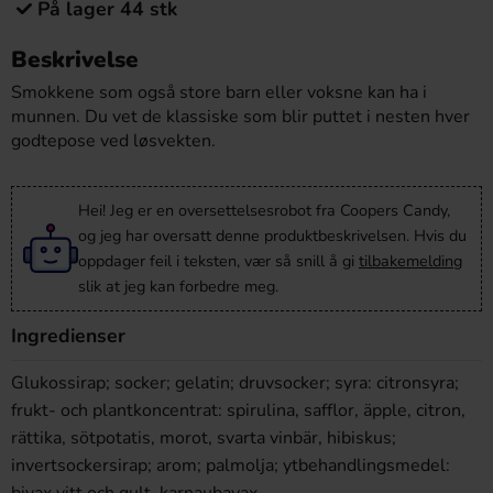
På lager 44 stk
Beskrivelse
Smokkene som også store barn eller voksne kan ha i
munnen. Du vet de klassiske som blir puttet i nesten hver
godtepose ved løsvekten.
Hei! Jeg er en oversettelsesrobot fra Coopers Candy,
og jeg har oversatt denne produktbeskrivelsen. Hvis du
oppdager feil i teksten, vær så snill å gi
tilbakemelding
slik at jeg kan forbedre meg.
Ingredienser
Glukossirap; socker; gelatin; druvsocker; syra: citronsyra;
frukt- och plantkoncentrat: spirulina, safflor, äpple, citron,
rättika, sötpotatis, morot, svarta vinbär, hibiskus;
invertsockersirap; arom; palmolja; ytbehandlingsmedel: