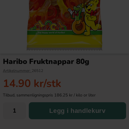
Green Star Mjölkchoklad
Nesquik Banana 300g
Laktosfri 100g
Haribo Fruktnappar 80g
46.90 kr
79.90 kr
Artikelnummer:
26512
14.90 kr
/stk
Köp
Köp
Tilbud, sammenligningspris 186.25 kr / kilo or liter
Legg i handlekurv