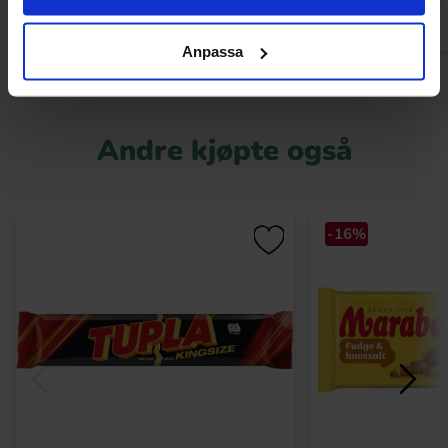
Anpassa
Andre kjøpte også
-16%