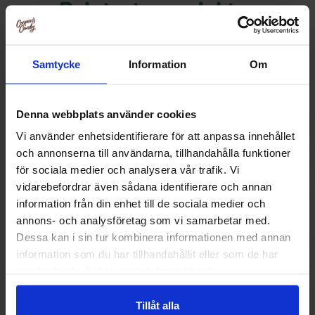
Relaterte produkter
Samtycke
Information
Om
Denna webbplats använder cookies
Vi använder enhetsidentifierare för att anpassa innehållet
och annonserna till användarna, tillhandahålla funktioner
för sociala medier och analysera vår trafik. Vi
vidarebefordrar även sådana identifierare och annan
information från din enhet till de sociala medier och
annons- och analysföretag som vi samarbetar med.
Haribo Nappar Stora 170g
Haribo Fruktilu
Dessa kan i sin tur kombinera informationen med annan
information som du har tillhandahållit eller som de har
26.90 kr
15.90
samlat in när du har använt deras tjänster.
Kjøp
Kjø
Tillåt alla