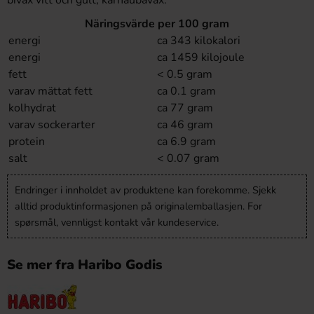
bivax vitt och gult, karnaubavax.
Näringsvärde per 100 gram
energi
ca 343 kilokalori
energi
ca 1459 kilojoule
fett
< 0.5 gram
varav mättat fett
ca 0.1 gram
kolhydrat
ca 77 gram
varav sockerarter
ca 46 gram
protein
ca 6.9 gram
salt
< 0.07 gram
Endringer i innholdet av produktene kan forekomme. Sjekk
alltid produktinformasjonen på originalemballasjen. For
spørsmål, vennligst kontakt vår kundeservice.
Se mer fra Haribo Godis