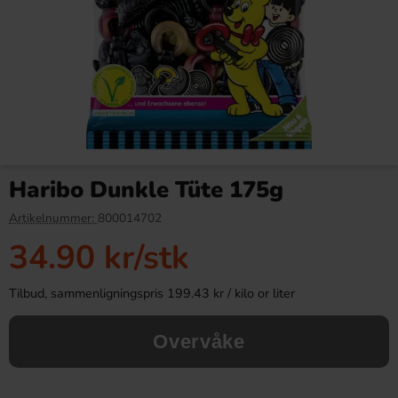
Red Bull Green Drakfrukt 25cl
Kinder Joy Super Mario 20g
Haribo Dunkle Tüte 175g
38.90 kr
28.90 kr
Artikelnummer:
800014702
34.90 kr
/stk
Köp
Köp
Tilbud, sammenligningspris 199.43 kr / kilo or liter
Overvåke