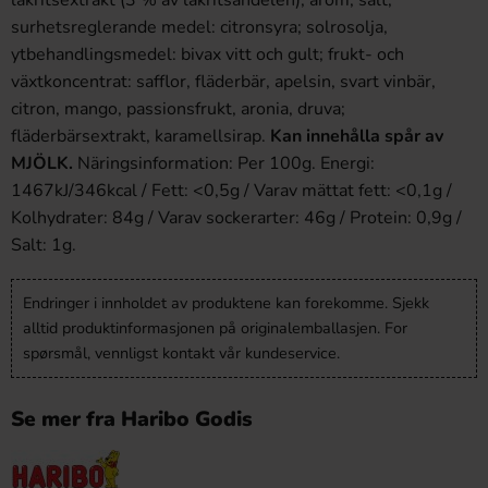
lakritsextrakt (3 % av lakritsandelen), arom, salt,
surhetsreglerande medel: citronsyra; solrosolja,
ytbehandlingsmedel: bivax vitt och gult; frukt- och
växtkoncentrat: safflor, fläderbär, apelsin, svart vinbär,
citron, mango, passionsfrukt, aronia, druva;
fläderbärsextrakt, karamellsirap.
Kan innehålla spår av
MJÖLK.
Näringsinformation: Per 100g. Energi:
1467kJ/346kcal / Fett: <0,5g / Varav mättat fett: <0,1g /
Kolhydrater: 84g / Varav sockerarter: 46g / Protein: 0,9g /
Salt: 1g.
Endringer i innholdet av produktene kan forekomme. Sjekk
alltid produktinformasjonen på originalemballasjen. For
spørsmål, vennligst kontakt vår kundeservice.
Se mer fra Haribo Godis