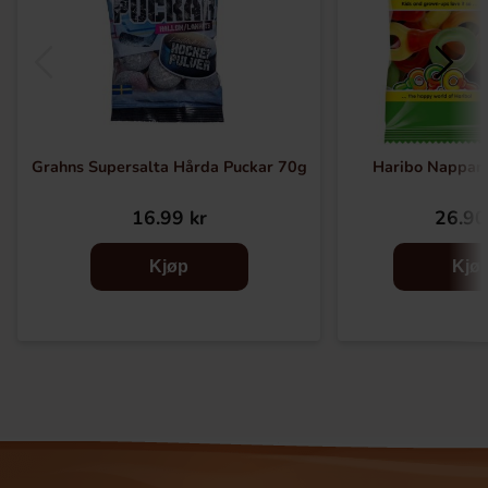
Grahns Supersalta Hårda Puckar 70g
Haribo Nappar
16.99 kr
26.90
Kjøp
Kjø