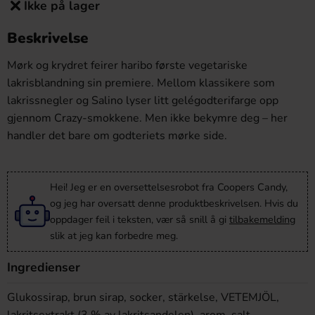
Ikke på lager
Beskrivelse
Mørk og krydret feirer haribo første vegetariske
lakrisblandning sin premiere. Mellom klassikere som
lakrissnegler og Salino lyser litt gelégodterifarge opp
gjennom Crazy-smokkene. Men ikke bekymre deg – her
handler det bare om godteriets mørke side.
Hei! Jeg er en oversettelsesrobot fra Coopers Candy,
og jeg har oversatt denne produktbeskrivelsen. Hvis du
oppdager feil i teksten, vær så snill å gi
tilbakemelding
slik at jeg kan forbedre meg.
Ingredienser
Glukossirap, brun sirap, socker, stärkelse, VETEMJÖL,