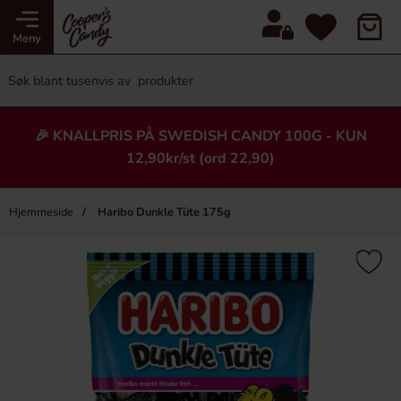
Meny
🎉 KNALLPRIS PÅ SWEDISH CANDY 100G - KUN
12,90kr/st (ord 22,90)
Hjemmeside
Haribo Dunkle Tüte 175g
×
Heading