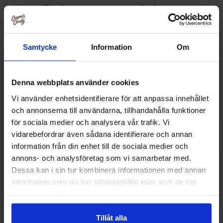
Relaterte produkter
Samtycke
Information
Om
Denna webbplats använder cookies
Vi använder enhetsidentifierare för att anpassa innehållet
och annonserna till användarna, tillhandahålla funktioner
för sociala medier och analysera vår trafik. Vi
vidarebefordrar även sådana identifierare och annan
information från din enhet till de sociala medier och
annons- och analysföretag som vi samarbetar med.
Dessa kan i sin tur kombinera informationen med annan
Haribo Stjärn Mix Sur 150g
Haribo Peache
information som du har tillhandahållit eller som de har
samlat in när du har använt deras tjänster.
29.90 kr
16.91
Kjøp
Kjø
Tillåt alla