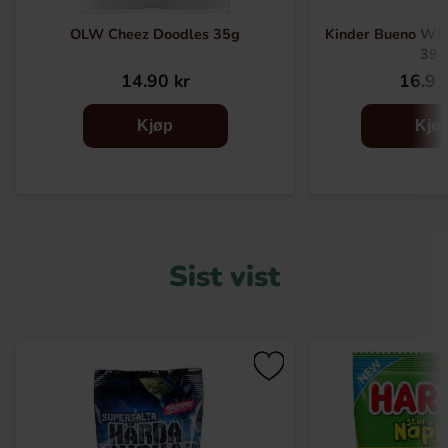
OLW Cheez Doodles 35g
Kinder Bueno Whi
39g
14.90 kr
16.91
Kjøp
Kjø
Sist vist