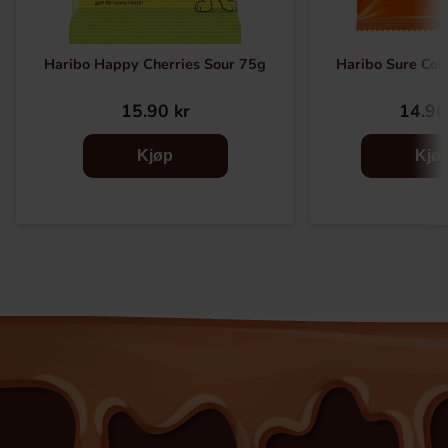
Haribo Happy Cherries Sour 75g
Haribo Sure Col
15.90 kr
14.90
Kjøp
Kjø