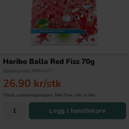
Reeses White Chocolate
Pingvinstång Jordgubb 27g x
Peanut Butter Cups 39g
5st
Haribo Balla Red Fizz 70g
23.90 kr
40.91 kr
Artikelnummer:
800011077
26.90 kr
/stk
Köp
Köp
Tilbud, sammenligningspris 384.29 kr / kilo or liter
Legg i handlekurv