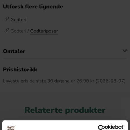
Utforsk flere lignende
Godteri
Godteri /
Godteriposer
Omtaler
Dette produktet har ingen anmeldelser
Prishistorikk
Laveste pris de siste 30 dagene er 26.90 kr (2026-08-07)
Relaterte produkter