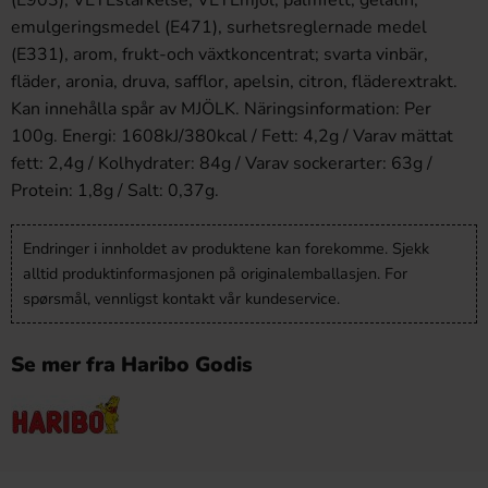
(E903), VETEstärkelse, VETEmjöl, palmfett, gelatin,
emulgeringsmedel (E471), surhetsreglernade medel
(E331), arom, frukt-och växtkoncentrat; svarta vinbär,
fläder, aronia, druva, safflor, apelsin, citron, fläderextrakt.
Kan innehålla spår av MJÖLK. Näringsinformation: Per
100g. Energi: 1608kJ/380kcal / Fett: 4,2g / Varav mättat
fett: 2,4g / Kolhydrater: 84g / Varav sockerarter: 63g /
Protein: 1,8g / Salt: 0,37g.
Endringer i innholdet av produktene kan forekomme. Sjekk
alltid produktinformasjonen på originalemballasjen. For
spørsmål, vennligst kontakt vår kundeservice.
Se mer fra Haribo Godis