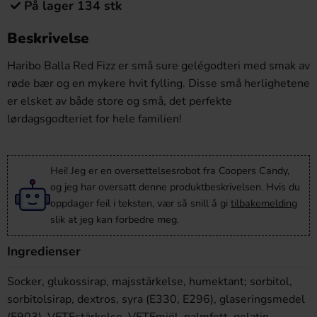
På lager 134 stk
Beskrivelse
Haribo Balla Red Fizz
er små sure gelégodteri med smak av
røde bær og en mykere hvit fylling. Disse små herlighetene
er elsket av både store og små, det perfekte
lørdagsgodteriet for hele familien!
Hei! Jeg er en oversettelsesrobot fra Coopers Candy,
og jeg har oversatt denne produktbeskrivelsen. Hvis du
oppdager feil i teksten, vær så snill å gi
tilbakemelding
slik at jeg kan forbedre meg.
Ingredienser
Socker, glukossirap, majsstärkelse, humektant; sorbitol,
sorbitolsirap, dextros, syra (E330, E296), glaseringsmedel