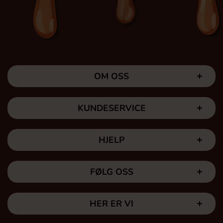
OM OSS
KUNDESERVICE
HJELP
FØLG OSS
HER ER VI