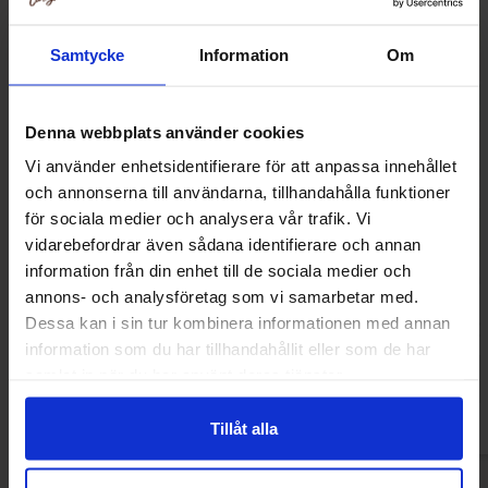
Samtycke
Information
Om
Denna webbplats använder cookies
Vi använder enhetsidentifierare för att anpassa innehållet
och annonserna till användarna, tillhandahålla funktioner
för sociala medier och analysera vår trafik. Vi
vidarebefordrar även sådana identifierare och annan
information från din enhet till de sociala medier och
Haribo Peaches Melba 80g
Haribo Fruktilu
annons- och analysföretag som vi samarbetar med.
Dessa kan i sin tur kombinera informationen med annan
16.91 kr
15.90
information som du har tillhandahållit eller som de har
samlat in när du har använt deras tjänster.
Kjøp
Kjø
Tillåt alla