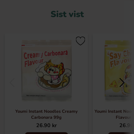
Sist vist
Youmi Instant Noodles Creamy
Youmi Instant Nood
Carbonara 99g
Flavour
26.90 kr
26.90