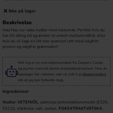
Ikke på lager
Beskrivelse
Hao Hao sur-søte nudler med rekesmak. Perfekt hvis du
har litt dårlig tid og ønsker et enkelt mellommåltid, eller
hvis du vil lage en litt mer avansert rett med valgfritt
protein og valgfrie grønnsaker!
Hei! Jeg er en oversettelsesrobot fra Coopers Candy,
og jeg har oversatt denne produktbeskrivelsen. Hvis du
oppdager feil i teksten, vær så snill å gi
tilbakemelding
slik at jeg kan forbedre meg.
Ingredienser
Nudlar:
VETEMJÖL
, palmolja (antioxidationsmedel (E320,
E321)), stärkelse, salt, socker,
FISKEXTRAKTVÄTSKA
,