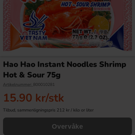
Red Bull Green Drakfrukt 25cl
Ronny & Ragge Buttcracker
Chips Korv med bröd 150g
Hao Hao Instant Noodles Shrimp
38.90 kr
36.90 kr
Hot & Sour 75g
Köp
Köp
Artikelnummer:
800010281
15.90 kr
/stk
Tilbud, sammenligningspris 212 kr / kilo or liter
Overvåke