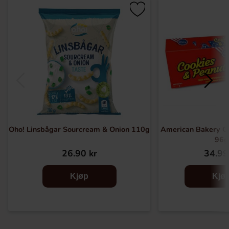
Oho! Linsbågar Sourcream & Onion 110g
American Bakery Co
96g
26.90 kr
34.99
Kjøp
Kjø