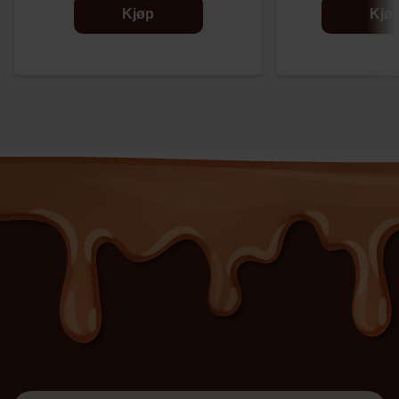
Kjøp
Kjø