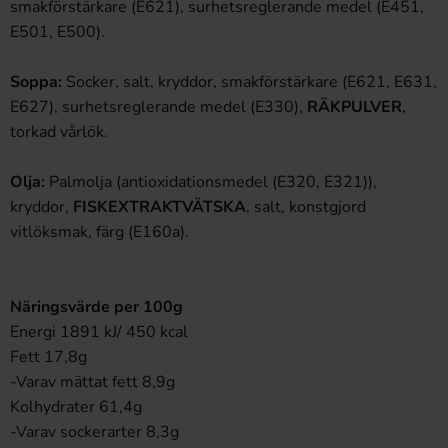
smakförstärkare (E621), surhetsreglerande medel (E451,
E501, E500).
Soppa:
Socker, salt, kryddor, smakförstärkare (E621, E631,
E627), surhetsreglerande medel (E330),
RÄKPULVER
,
torkad vårlök.
Olja:
Palmolja (antioxidationsmedel (E320, E321)),
kryddor,
FISKEXTRAKTVÄTSKA
, salt, konstgjord
vitlöksmak, färg (E160a).
Näringsvärde per 100g
Energi 1891 kJ/ 450 kcal
Fett 17,8g
-Varav mättat fett 8,9g
Kolhydrater 61,4g
-Varav sockerarter 8,3g