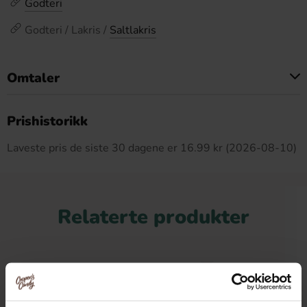
Godteri
Godteri / Lakris /
Saltlakris
Omtaler
Dette produktet har ingen anmeldelser
Prishistorikk
Laveste pris de siste 30 dagene er 16.99 kr (2026-08-10)
Relaterte produkter