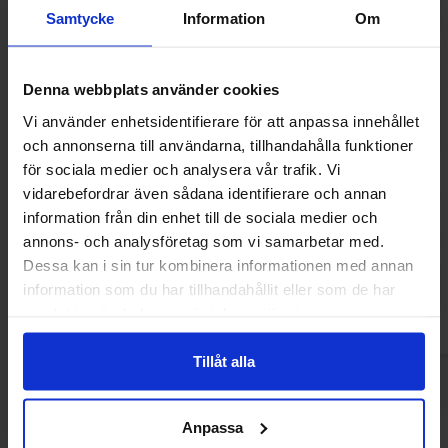
Samtycke
Information
Om
Denna webbplats använder cookies
Vi använder enhetsidentifierare för att anpassa innehållet
och annonserna till användarna, tillhandahålla funktioner
för sociala medier och analysera vår trafik. Vi
Hockeypulver Supersalt 12g
Norregade Salted
vidarebefordrar även sådana identifierare och annan
information från din enhet till de sociala medier och
11.99 kr
22.90
annons- och analysföretag som vi samarbetar med.
Dessa kan i sin tur kombinera informationen med annan
Kjøp
Kjø
information som du har tillhandahållit eller som de har
samlat in när du har använt deras tjänster.
Tillåt alla
Anpassa